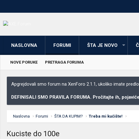
NASLOVNA
FORUMI
ŠTA JE NOVO
Č
NOVE PORUKE
PRETRAGA FORUMA
Apgrejdovali smo forum na XenForo 2.1.1, ukoliko imate predloga
DEFINISALI SMO PRAVILA FORUMA. Pročitajte ih, pojaviće 
Naslovna
Forumi
ŠTA DA KUPIM?
Treba mi kućište!
Kuciste do 100e