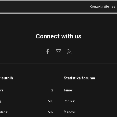
Kontaktirajte nas
Connect with us
Facebook
Kontaktirajte nas
RSS
risutnih
Statistika foruma
ova
2
Teme
ju
585
Poruka
ilaca
587
Članovi