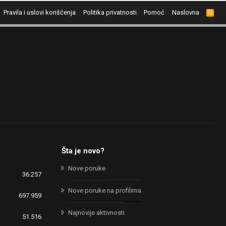
Pravila i uslovi korišćenja
Politika privatnosti
Pomoć
Naslovna
R
S
S
Šta je novo?
Nove poruke
36.257
Nove poruke na profilima
697.959
Najnovije aktivnosti
51.516