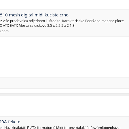
10 mesh digital midi kuciste crno
z više prodavnica odjednom i uštedite. Karakteristike Podržane maticne ploce
 ATX EATX Mesta za diskove 3.5 x 2 2.5 x 2 1 S
a.com
00A fekete
s Ház kínálatát! E-ATX formátumú Midi-torony kialakítású számítógépház. -