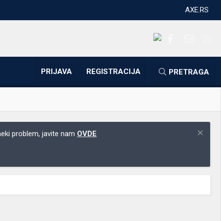
AXE.RS
Facebook
Kontakti
RS
PRIJAVA
REGISTRACIJA
PRETRAGA
 neki problem, javite nam
OVDE