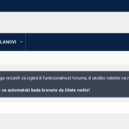
LANOVI
 vezanih za izgled ili funkcionalnost foruma, ili ukoliko naletite na
se automatski kada krenete da čitate nešto!