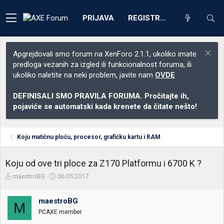
PRIJAVA
REGISTRACIJA
Apgrejdovali smo forum na XenForo 2.1.1, ukoliko imate
predloga vezanih za izgled ili funkcionalnost foruma, ili
ukoliko naletite na neki problem, javite nam
OVDE
DEFINISALI SMO PRAVILA FORUMA. Pročitajte ih,
pojaviće se automatski kada krenete da čitate nešto!
Koju matičnu ploču, procesor, grafičku kartu i RAM
Koju od ove tri ploce za Z170 Platformu i 6700 K ?
Z
D
maestroBG
06.05.2017.
a
a
č
t
maestroBG
e
u
M
t
m
PCAXE member
n
p