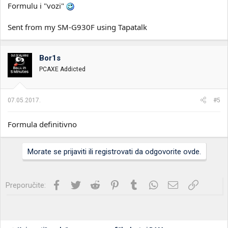
Formulu i "vozi"
Sent from my SM-G930F using Tapatalk
Bor1s
PCAXE Addicted
07.05.2017.
#5
Formula definitivno
Morate se prijaviti ili registrovati da odgovorite ovde.
Facebook
Twitter
Reddit
Pinterest
Tumblr
WhatsApp
Imejl
Link
Preporučite: