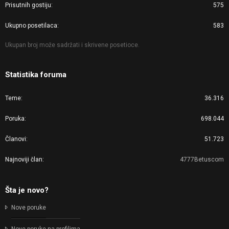
Prisutnih gostiju
575
Ukupno posetilaca
583
Ukupan broj može sadržati i skrivene posetioce.
Statistika foruma
Teme
36.316
Poruka
698.044
Članovi
51.723
Najnoviji član
4777Betuscom
Šta je novo?
Nove poruke