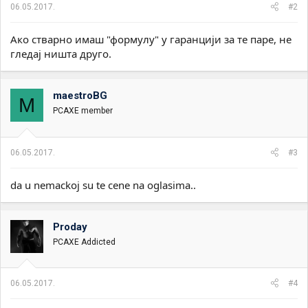
06.05.2017.
#2
Aко стварно имаш "формулу" у гаранцији за те паре, не
гледај ништа друго.
maestroBG
M
PCAXE member
06.05.2017.
#3
da u nemackoj su te cene na oglasima..
Proday
PCAXE Addicted
06.05.2017.
#4