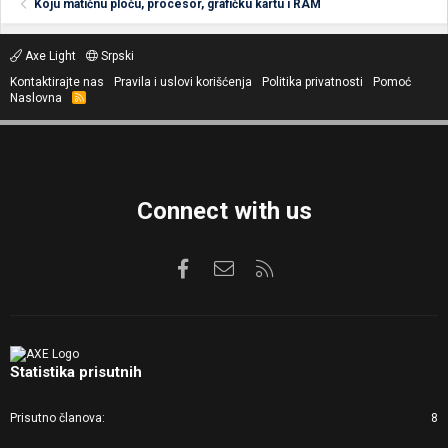
Koju matičnu ploču, procesor, grafičku kartu i RAM
Axe Light
Srpski
Kontaktirajte nas
Pravila i uslovi korišćenja
Politika privatnosti
Pomoć
Naslovna
R
S
S
Connect with us
Facebook
Kontaktirajte nas
RSS
Statistika prisutnih
Prisutno članova
8