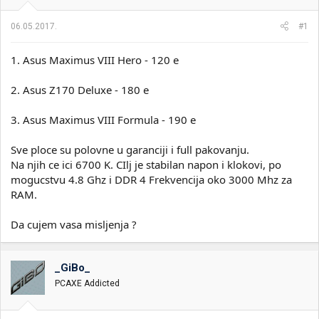
i
o
k
k
06.05.2017.
#1
t
r
e
e
1. Asus Maximus VIII Hero - 120 e
m
t
e
a
n
2. Asus Z170 Deluxe - 180 e
j
a
3. Asus Maximus VIII Formula - 190 e
Sve ploce su polovne u garanciji i full pakovanju.
Na njih ce ici 6700 K. CIlj je stabilan napon i klokovi, po
mogucstvu 4.8 Ghz i DDR 4 Frekvencija oko 3000 Mhz za
RAM.
Da cujem vasa misljenja ?
_GiBo_
PCAXE Addicted