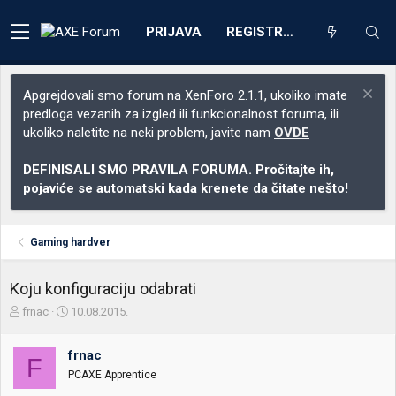
PRIJAVA
REGISTRACIJA
Apgrejdovali smo forum na XenForo 2.1.1, ukoliko imate
predloga vezanih za izgled ili funkcionalnost foruma, ili
ukoliko naletite na neki problem, javite nam
OVDE
DEFINISALI SMO PRAVILA FORUMA. Pročitajte ih,
pojaviće se automatski kada krenete da čitate nešto!
Gaming hardver
Koju konfiguraciju odabrati
Z
D
frnac
10.08.2015.
a
a
č
t
frnac
e
u
F
t
m
PCAXE Apprentice
n
p