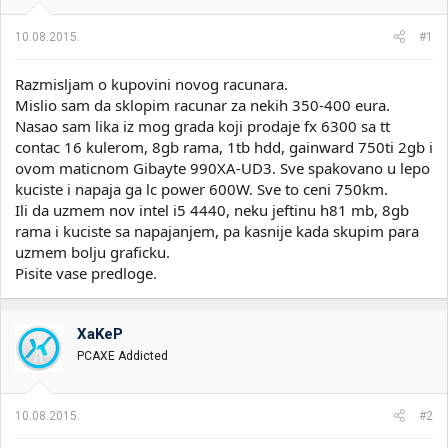
i
o
k
k
10.08.2015.
#1
t
r
e
e
Razmisljam o kupovini novog racunara.
m
t
e
a
Mislio sam da sklopim racunar za nekih 350-400 eura.
n
Nasao sam lika iz mog grada koji prodaje fx 6300 sa tt
j
contac 16 kulerom, 8gb rama, 1tb hdd, gainward 750ti 2gb i
a
ovom maticnom Gibayte 990XA-UD3. Sve spakovano u lepo
kuciste i napaja ga lc power 600W. Sve to ceni 750km.
Ili da uzmem nov intel i5 4440, neku jeftinu h81 mb, 8gb
rama i kuciste sa napajanjem, pa kasnije kada skupim para
uzmem bolju graficku.
Pisite vase predloge.
XaKeP
PCAXE Addicted
10.08.2015.
#2