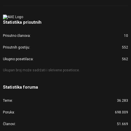
Statistika prisutnih
Prisutno članova
10
Prisutnih gostiju
552
Ukupno posetilaca
562
Ukupan broj može sadržati i skrivene posetioce.
Statistika foruma
Teme
36.283
Poruka
698.009
Članovi
51.669