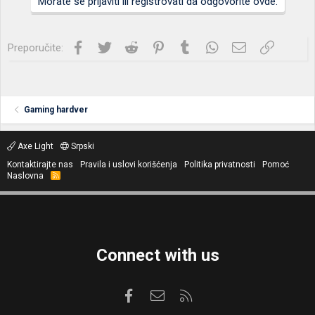
Morate se prijaviti ili registrovati da odgovorite ovde.
Facebook
Twitter
Reddit
Pinterest
Tumblr
WhatsApp
Imejl
Link
Preporučite:
Gaming hardver
Axe Light
Srpski
Kontaktirajte nas
Pravila i uslovi korišćenja
Politika privatnosti
Pomoć
Naslovna
R
S
S
Connect with us
Facebook
Kontaktirajte nas
RSS