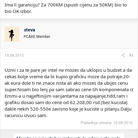
Ima li garanciju? Za 700KM (spusti cijenu za 50KM) bio to
bio OK izbor.
steva
PCAXE Member
10.08.2015.
#3
Uzmi i za te pare jer intel ne mozes da uklopis u budzet a da
cekas bolje vreme da bi kupio graficku moze da potraje.20-
ak eura dole ti ne znace nista ali ako mozes da ubijes cenu
super.Nisam bio lenj pa sam sabrao cene tih komponenata iz
Emmi-a u najjeftinijim varijantama za napajanje,hdd,ram i
grafiku dosao sam do cene od 62.208,00 rsd (bez kucista)
dakle nekih 520-550e zavisno koje je kuciste u pitanju.Dalju
racunicu izvuci sam.
Poslednja izmena:
10.08.2015.