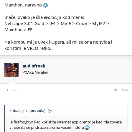
Maxthon, naravno
Inače, ovako je išla
evolucija
kod mene:
Netscape 3.01 Gold > IE4 > MyIE > Crazy > MyIE2 >
Maxthon > FF
Na kompu mi je uvek i Opera, ali mi se ona ne sviđa i
koristim je VRLO retko.
audiofreak
PCAXE Member
01.05.2009.
#24
kobatz je napisao(la):
Ja firefox,btw. kad koristite internet explorer to je kao "da zovete"
viruse da se pridruze zurci na vasem hdd-u