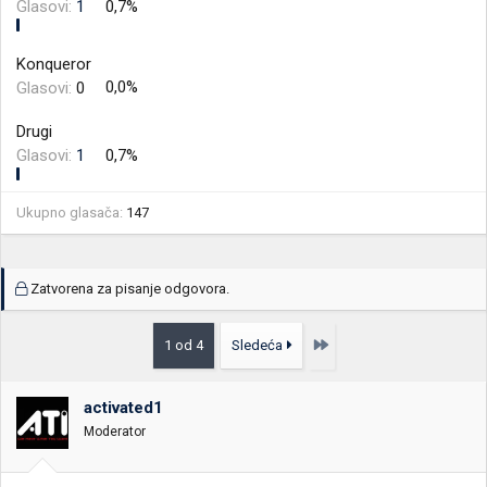
Glasovi:
1
0,7%
Konqueror
Glasovi:
0
0,0%
Drugi
Glasovi:
1
0,7%
Ukupno glasača
147
Zatvorena za pisanje odgovora.
Poslednja
1 od 4
Sledeća
activated1
Moderator