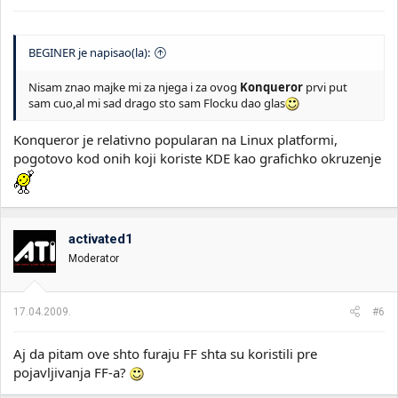
BEGINER je napisao(la):
Nisam znao majke mi za njega i za ovog
Konqueror
prvi put
sam cuo,al mi sad drago sto sam Flocku dao glas
Konqueror je relativno popularan na Linux platformi,
pogotovo kod onih koji koriste KDE kao grafichko okruzenje
activated1
Moderator
17.04.2009.
#6
Aj da pitam ove shto furaju FF shta su koristili pre
pojavljivanja FF-a?