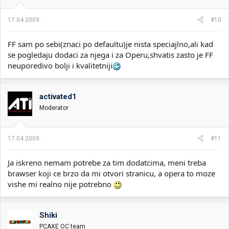
17.04.2009.
#10
FF sam po sebi(znaci po defaultu)je nista speciajlno,ali kad
se pogledaju dodaci za njega i za Operu,shvatis zasto je FF
neuporedivo bolji i kvalitetniji
activated1
Moderator
17.04.2009.
#11
Ja iskreno nemam potrebe za tim dodatcima, meni treba
brawser koji ce brzo da mi otvori stranicu, a opera to moze
vishe mi realno nije potrebno
Shiki
PCAXE OC team