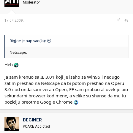
Moderator
17.04.2009.
#9
BigJoe je napisao(la):
Netscape.
Heh
Ja sam krenuo sa IE 3.01 koji je isaho sa Win95 i nedugo
zatim preshao na Netscape da bi potom preshao na Operu
3.0 i od onda sam veran Operi, FF sam probao al uvek je bio
sekundarni browser kod mene, a velike su shanse da mu tu
poziciju preotme Google Chrome
BEGINER
PCAXE Addicted