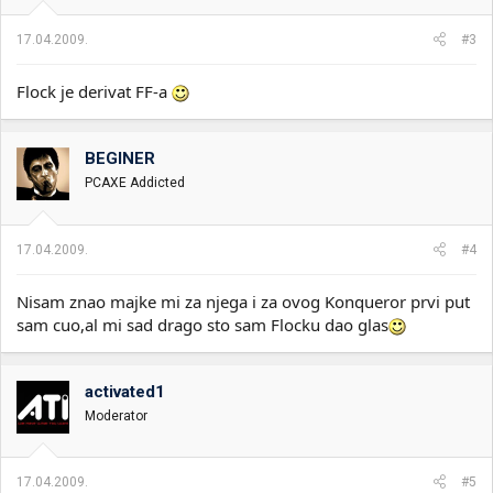
17.04.2009.
#3
Flock je derivat FF-a
BEGINER
PCAXE Addicted
17.04.2009.
#4
Nisam znao majke mi za njega i za ovog Konqueror prvi put
sam cuo,al mi sad drago sto sam Flocku dao glas
activated1
Moderator
17.04.2009.
#5