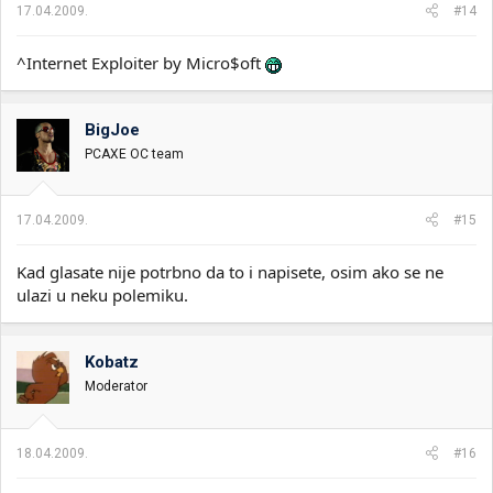
17.04.2009.
#14
^Internet Exploiter by Micro$oft
BigJoe
PCAXE OC team
17.04.2009.
#15
Kad glasate nije potrbno da to i napisete, osim ako se ne
ulazi u neku polemiku.
Kobatz
Moderator
18.04.2009.
#16