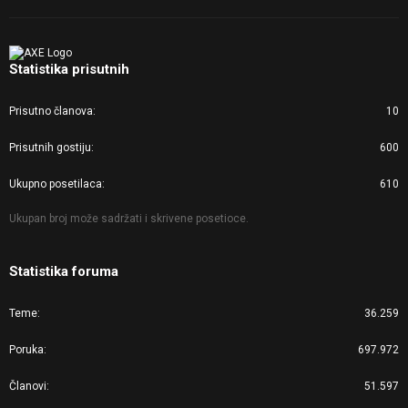
Statistika prisutnih
Prisutno članova
10
Prisutnih gostiju
600
Ukupno posetilaca
610
Ukupan broj može sadržati i skrivene posetioce.
Statistika foruma
Teme
36.259
Poruka
697.972
Članovi
51.597