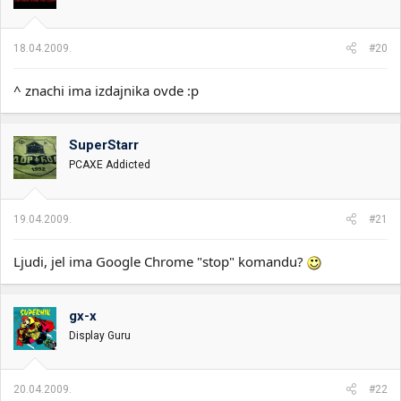
18.04.2009.
#20
^ znachi ima izdajnika ovde :p
SuperStarr
PCAXE Addicted
19.04.2009.
#21
Ljudi, jel ima Google Chrome "stop" komandu?
gx-x
Display Guru
20.04.2009.
#22