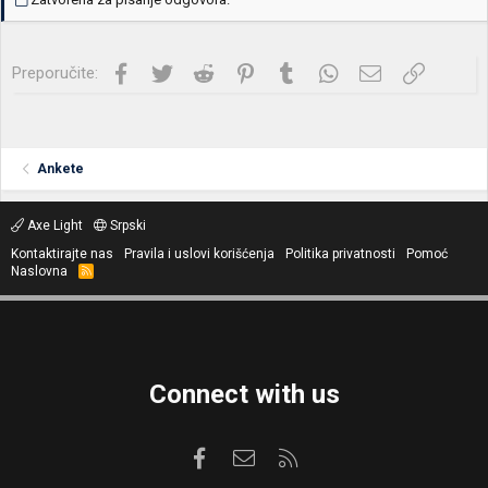
Facebook
Twitter
Reddit
Pinterest
Tumblr
WhatsApp
Imejl
Link
Preporučite:
Ankete
Axe Light
Srpski
Kontaktirajte nas
Pravila i uslovi korišćenja
Politika privatnosti
Pomoć
Naslovna
R
S
S
Connect with us
Facebook
Kontaktirajte nas
RSS