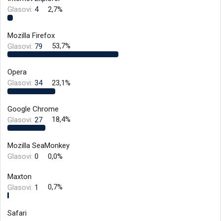
i
o
Glasovi:
4
2,7%
k
k
t
r
e
e
Mozilla Firefox
m
t
Glasovi:
79
53,7%
e
a
n
j
Opera
a
Glasovi:
34
23,1%
Google Chrome
Glasovi:
27
18,4%
Mozilla SeaMonkey
Glasovi:
0
0,0%
Maxton
Glasovi:
1
0,7%
Safari