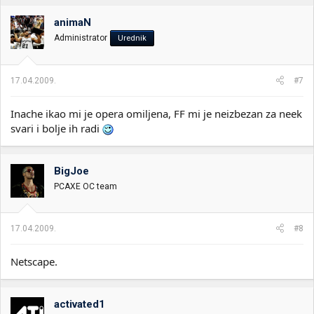
animaN
Administrator
Urednik
17.04.2009.
#7
Inache ikao mi je opera omiljena, FF mi je neizbezan za neek
svari i bolje ih radi
BigJoe
PCAXE OC team
17.04.2009.
#8
Netscape.
activated1