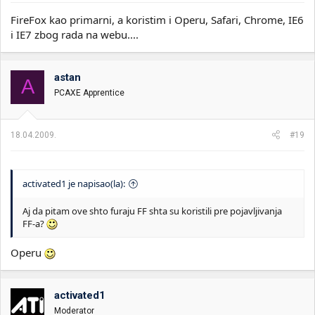
FireFox kao primarni, a koristim i Operu, Safari, Chrome, IE6
i IE7 zbog rada na webu....
astan
A
PCAXE Apprentice
18.04.2009.
#19
activated1 je napisao(la):
Aj da pitam ove shto furaju FF shta su koristili pre pojavljivanja
FF-a?
Operu
activated1
Moderator