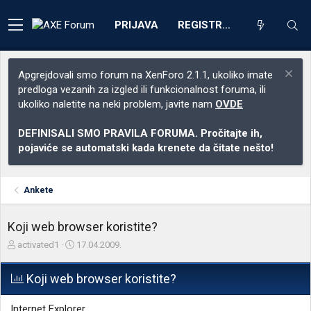
PRIJAVA
REGISTRACIJA
Apgrejdovali smo forum na XenForo 2.1.1, ukoliko imate
predloga vezanih za izgled ili funkcionalnost foruma, ili
ukoliko naletite na neki problem, javite nam
OVDE
DEFINISALI SMO PRAVILA FORUMA. Pročitajte ih,
pojaviće se automatski kada krenete da čitate nešto!
Ankete
Koji web browser koristite?
Z
D
activated1
17.04.2009.
a
a
č
t
Koji web browser koristite?
e
u
t
m
n
p
Internet Explorer