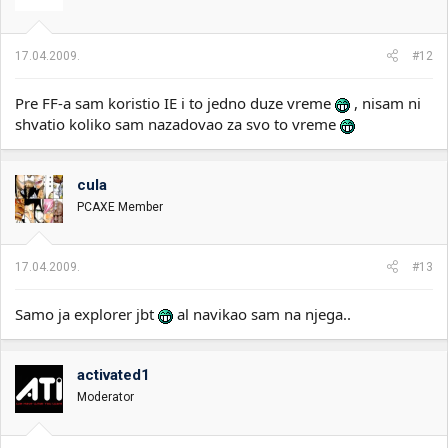
17.04.2009.
#12
Pre FF-a sam koristio IE i to jedno duze vreme
, nisam ni
shvatio koliko sam nazadovao za svo to vreme
cula
PCAXE Member
17.04.2009.
#13
Samo ja explorer jbt
al navikao sam na njega..
activated1
Moderator