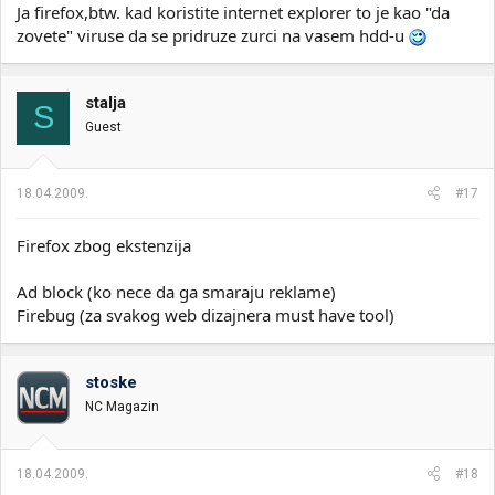
Ja firefox,btw. kad koristite internet explorer to je kao "da
zovete" viruse da se pridruze zurci na vasem hdd-u
stalja
S
Guest
18.04.2009.
#17
Firefox zbog ekstenzija
Ad block (ko nece da ga smaraju reklame)
Firebug (za svakog web dizajnera must have tool)
stoske
NC Magazin
18.04.2009.
#18