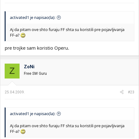
activated1 je napisao(la):
Aj da pitam ove shto furaju FF shta su koristili pre pojavljivanja
FF-a?
pre trojke sam koristio Operu.
ZoNi
Z
Free SW Guru
25.04.2009.
#23
activated1 je napisao(la):
Aj da pitam ove shto furaju FF shta su koristili pre pojavljivanja
FF-a?