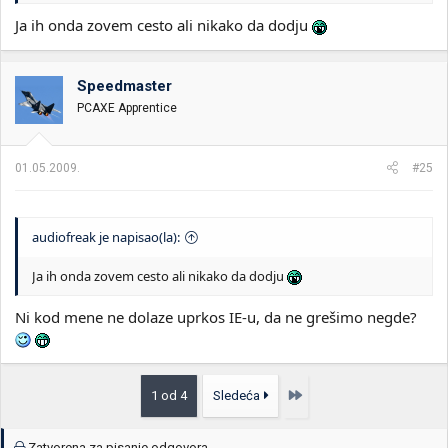
Ja ih onda zovem cesto ali nikako da dodju
Speedmaster
PCAXE Apprentice
01.05.2009.
#25
audiofreak je napisao(la):
Ja ih onda zovem cesto ali nikako da dodju
Ni kod mene ne dolaze uprkos IE-u, da ne grešimo negde?
Poslednja
1 od 4
Sledeća
Zatvorena za pisanje odgovora.