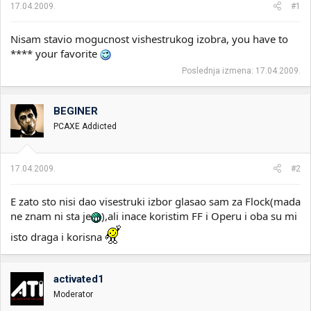
17.04.2009.
#1
Nisam stavio mogucnost vishestrukog izobra, you have to
**** your favorite
Poslednja izmena:
17.04.2009.
BEGINER
PCAXE Addicted
17.04.2009.
#2
E zato sto nisi dao visestruki izbor glasao sam za Flock(mada
ne znam ni sta je
),ali inace koristim FF i Operu i oba su mi
isto draga i korisna
activated1
Moderator