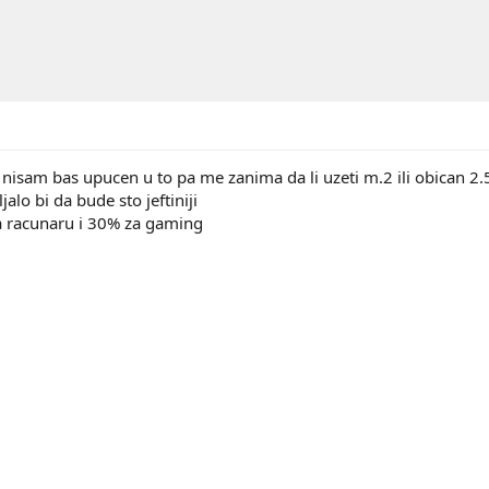
i nisam bas upucen u to pa me zanima da li uzeti m.2 ili obican 2.
alo bi da bude sto jeftiniji
na racunaru i 30% za gaming