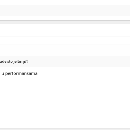
de što jeftiniji?!
ike u performansama