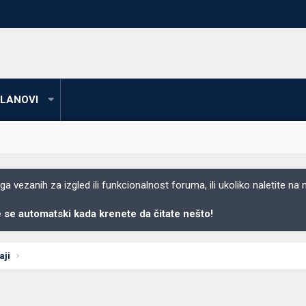
LANOVI
 vezanih za izgled ili funkcionalnost foruma, ili ukoliko naletite na
se automatski kada krenete da čitate nešto!
aji