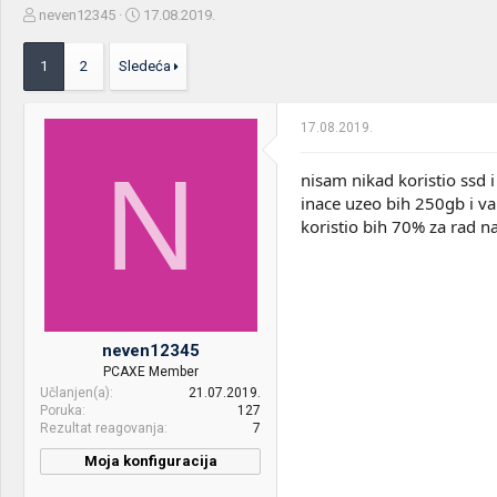
Z
D
neven12345
17.08.2019.
a
a
č
t
1
2
Sledeća
e
u
t
m
n
p
17.08.2019.
i
o
k
k
N
t
r
nisam nikad koristio ssd 
e
e
inace uzeo bih 250gb i valj
m
t
koristio bih 70% za rad 
e
a
n
j
a
neven12345
PCAXE Member
Učlanjen(a)
21.07.2019.
Poruka
127
Rezultat reagovanja
7
Moja konfiguracija