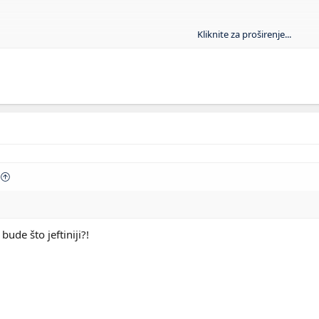
Kliknite za proširenje...
sta bolji, da li ti je ova razlika od 15 evra podnosljiva ti znas
ostora.
bude što jeftiniji?!