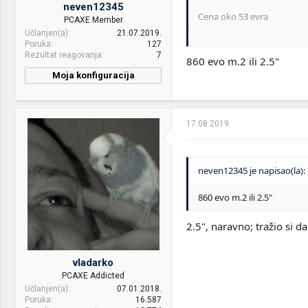
neven12345
Cena oko 53 evra
PCAXE Member
Učlanjen(a)
21.07.2019.
Imaj na umu da je Samsung do
Poruka
127
Samsung ima 10GB vise pr
Rezultat reagovanja
7
860 evo m.2 ili 2.5"
Moja konfiguracija
17.08.2019.
neven12345 je napisao(la):
860 evo m.2 ili 2.5"
2.5", naravno; tražio si da 
vladarko
PCAXE Addicted
Učlanjen(a)
07.01.2018.
Poruka
16.587