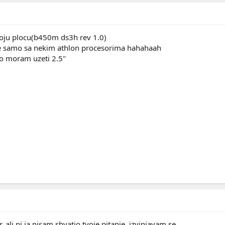
oju plocu(b450m ds3h rev 1.0)
e samo sa nekim athlon procesorima hahahaah
o moram uzeti 2.5"
 ali ni ja nisam shvatio tvoje pitanje, izvinjavam se.