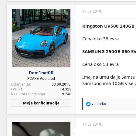
17.08.2019.
Kingston UV500 240GB
Cena oko 38 evra
SAMSUNG 250GB 860 E
Cena oko 53 evra
Dom1nat0R
Imaj na umu da je Samsung 
PCAXE Addicted
Samsung ima 10GB vise p
Učlanjen(a)
03.09.2015.
Poruka
14.323
Rezultat reagovanja
9.740
Moja konfiguracija
R
vladarko
e
CPU & cooler:
Intel® Core™ i7-10700K /
a
Arctic Liquid Freezer II 360
g
o
17.08.2019.
Motherboard:
ASUS Maximus XII HERO
v
(WI-FI)
a