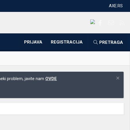
AXE.RS
Facebook
Kontakti
RS
PRIJAVA
REGISTRACIJA
PRETRAGA
 neki problem, javite nam
OVDE