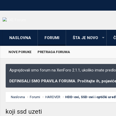
NASLOVNA
FORUMI
ŠTA JE NOVO
Č
NOVE PORUKE
PRETRAGA FORUMA
Apgrejdovali smo forum na XenForo 2.1.1, ukoliko imate predloga
DEFINISALI SMO PRAVILA FORUMA. Pročitajte ih, pojaviće 
Naslovna
Forumi
HARDVER
HDD-ovi, SSD-ovi i optički uređ
koji ssd uzeti