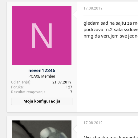
PSU:
XPG Core Reactor 650
17.08.2019.
Mice &
Redragon Impact M908 &
N
gledam sad na sajtu za m
keyboard:
Logitech MX Keys Mini &
Redragon Diti K585
podrzava m.2 sata ssdov
nmg da verujem sve jedn
Internet:
mts 400/200
OS & Browser:
Windows 10
neven12345
PCAXE Member
Učlanjen(a)
21.07.2019.
Poruka
127
Rezultat reagovanja
7
Moja konfiguracija
17.08.2019.
Nisi shvatio moj komentar,