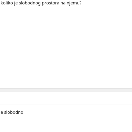
i koliko je slobodnog prostora na njemu?
je slobodno