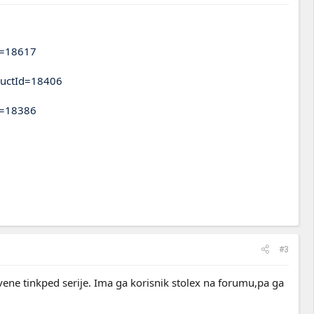
d=18617
ductId=18406
d=18386
#3
ene tinkped serije. Ima ga korisnik stolex na forumu,pa ga