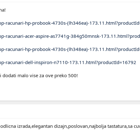
ma!
op-racunari-hp-probook-4730s-(lh346ea)-173.11.html?productI
op-racunari-acer-aspire-as7741g-384g50mnsk-173.11.html?pro
op-racunari-hp-probook-4730s-(lh348ea)-173.11.html?productI
op-racunari-dell-inspiron-n7110-173.11.html?productId=16792
 dodati malo vise za ove preko 500!
licna izrada,elegantan dizajn,poslovan,najbolja tastatura,sa cuv