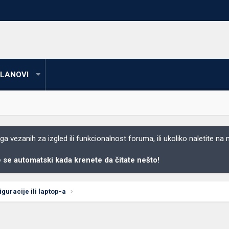
LANOVI
 vezanih za izgled ili funkcionalnost foruma, ili ukoliko naletite na
se automatski kada krenete da čitate nešto!
uracije ili laptop-a