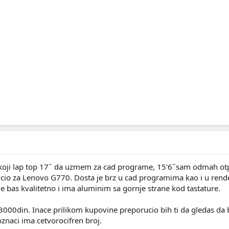
i koji lap top 17˝ da uzmem za cad programe, 15'6˝sam odmah otpi
cio za Lenovo G770. Dosta je brz u cad programima kao i u render
je bas kvalitetno i ima aluminim sa gornje strane kod tastature.
3000din. Inace prilikom kupovine preporucio bih ti da gledas da b
oznaci ima cetvorocifren broj.