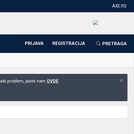
AXE.RS
Facebook
Kontakti
RS
PRIJAVA
REGISTRACIJA
PRETRAGA
 neki problem, javite nam
OVDE