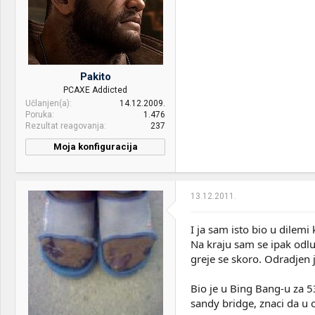
Pakito
PCAXE Addicted
Učlanjen(a)
14.12.2009.
Poruka
1.476
Rezultat reagovanja
237
Moja konfiguracija
PC / Laptop
ACER ASPIRE V5 531G
Name:
13.12.2011.
CPU & cooler:
Intel Core i5 8400 + LC-CC-
120
I ja sam isto bio u dilem
Motherboard:
Asus Z370 Prime
Na kraju sam se ipak odlu
greje se skoro. Odradjen 
RAM:
32GB DDR4 3200Mhz
G.Skill Trident Z b/w
Bio je u Bing Bang-u za 5
VGA & cooler:
EVGA GTX 970 SC
sandy bridge, znaci da u 