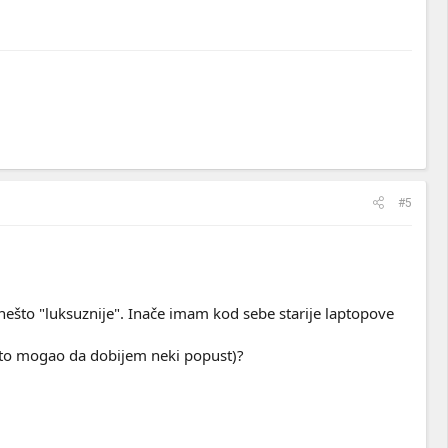
#5
što "luksuznije". Inače imam kod sebe starije laptopove
 isto mogao da dobijem neki popust)?