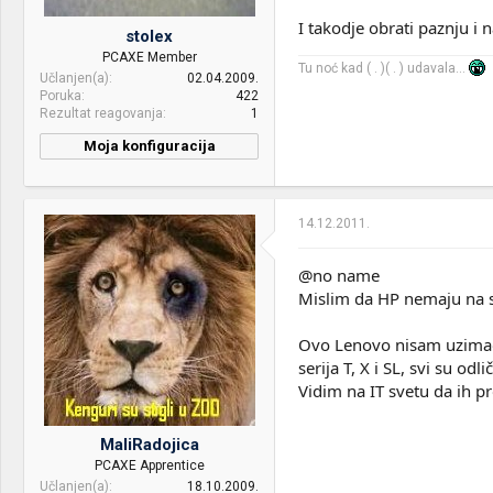
Display:
2x LG 25UM58
I takodje obrati paznju i 
stolex
HDD:
120 Samung Evo 840 + 3TB
PCAXE Member
Toshiba P300
Tu noć kad ( . )( . ) udavala...
Učlanjen(a)
02.04.2009.
Poruka
422
Sound:
2.1 white waterdance
Rezultat reagovanja
1
speakers
Moja konfiguracija
Case:
NZXT Phantom 410 white
CPU & cooler:
INTEL Core 2 Duo E6550
2.33GHz 4MB
PSU:
Corsair tx650w
14.12.2011.
Motherboard:
ASUS P5K
Optical drives:
Asus sdrw-08d2s extern
RAM:
KINGSTON 4 x 1GB 800MHz
@no name
Mice &
Fantech K611 / Logitech
DDR2
keyboard:
MX510 Hero Legendary
Mislim da HP nemaju na st
VGA & cooler:
ASUS Extreme N8600GT
Internet:
sbb - 100mbit
Ovo Lenovo nisam uzimao 
SILENT/HTDP/512MB DDR3
serija T, X i SL, svi su odlič
OS & Browser:
Win 10 PRO
Display:
ASUS MW221U
Vidim na IT svetu da ih pr
Other:
Redmi Note 7
HDD:
WD 250GB WD2500AAKS
SATA II
MaliRadojica
PCAXE Apprentice
Sound:
Asus Xonar DX / Altec ATP3
Učlanjen(a)
18.10.2009.