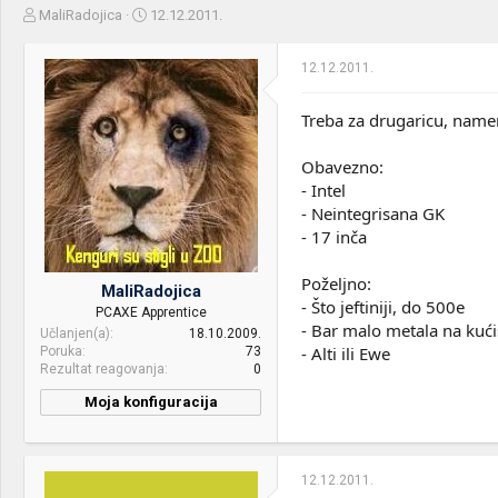
Z
D
MaliRadojica
12.12.2011.
a
a
č
t
12.12.2011.
e
u
t
m
n
p
Treba za drugaricu, nam
i
o
k
k
Obavezno:
t
r
- Intel
e
e
- Neintegrisana GK
m
t
e
a
- 17 inča
n
j
Poželjno:
MaliRadojica
a
- Što jeftiniji, do 500e
PCAXE Apprentice
- Bar malo metala na kući
Učlanjen(a)
18.10.2009.
- Alti ili Ewe
Poruka
73
Rezultat reagovanja
0
Moja konfiguracija
CPU & cooler:
C2D T7200
Motherboard:
Lenovo T60
12.12.2011.