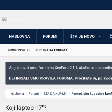
NASLOVNA
FORUMI
ŠTA JE NOVO
Č
NOVE PORUKE
PRETRAGA FORUMA
Apgrejdovali smo forum na XenForo 2.1.1, ukoliko imate predloga
DEFINISALI SMO PRAVILA FORUMA. Pročitajte ih, pojaviće 
Naslovna
Forumi
ŠTA DA KUPIM?
Pomoć oko kupovine konfig
Koji laptop 17"?