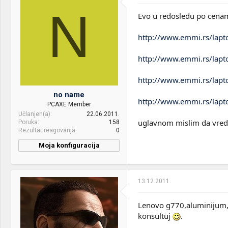
RAM:
2x 1GB DDR2
N
Evo u redosledu po cena
VGA & cooler:
Radeon X1400 M
http://www.emmi.rs/lapt
Display:
IPS 15" 1400x1050
HDD:
100GB
http://www.emmi.rs/lapt
Optical drives:
DVD-RW
http://www.emmi.rs/lapt
Internet:
ADSL
no name
http://www.emmi.rs/lapt
PCAXE Member
OS & Browser:
Win7
Učlanjen(a)
22.06.2011.
uglavnom mislim da vredi
Poruka
158
Rezultat reagovanja
0
Moja konfiguracija
13.12.2011.
Lenovo g770,aluminijum,od
konsultuj
.