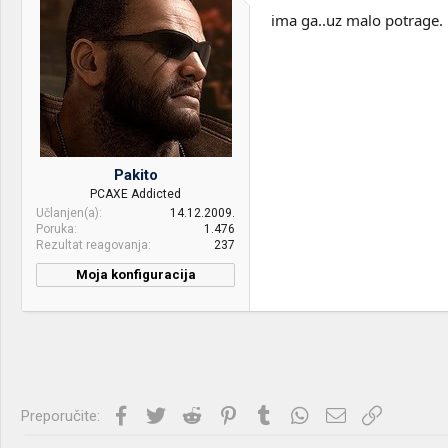
keyboard:
Imperator + podloga QCK
ima ga..uz malo potrage.
Internet:
ADSL
OS & Browser:
Windows 7 Ultimate 64 bit
Pakito
PCAXE Addicted
Učlanjen(a)
14.12.2009.
Poruka
1.476
Rezultat reagovanja
237
Moja konfiguracija
PC / Laptop
ACER ASPIRE V5 531G
Name:
CPU & cooler:
Intel Core i5 8400 + LC-CC-
120
Motherboard:
Asus Z370 Prime
Facebook
Twitter
Reddit
Pinterest
Tumblr
WhatsApp
Imejl
Link
Preporučite:
RAM:
32GB DDR4 3200Mhz