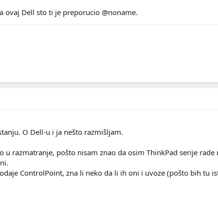
na ovaj Dell sto ti je preporucio @noname.
anju. O Dell-u i ja nešto razmišljam.
u razmatranje, pošto nisam znao da osim ThinkPad serije rade ne
ni.
odaje ControlPoint, zna li neko da li ih oni i uvoze (pošto bih tu