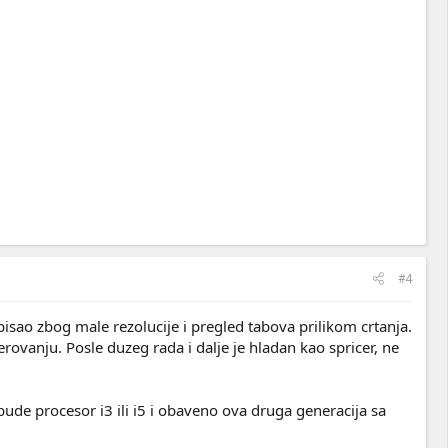
#4
sao zbog male rezolucije i pregled tabova prilikom crtanja.
ovanju. Posle duzeg rada i dalje je hladan kao spricer, ne
ude procesor i3 ili i5 i obaveno ova druga generacija sa