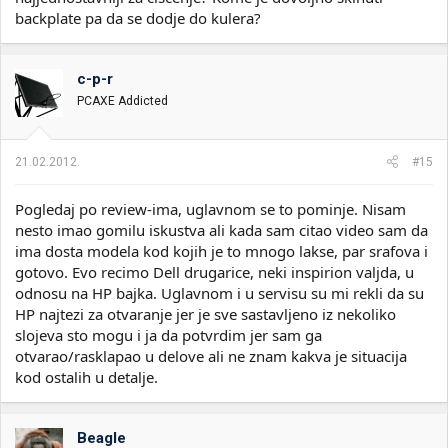
backplate pa da se dodje do kulera?
c-p-r
PCAXE Addicted
21.02.2012.
#15
Pogledaj po review-ima, uglavnom se to pominje. Nisam
nesto imao gomilu iskustva ali kada sam citao video sam da
ima dosta modela kod kojih je to mnogo lakse, par srafova i
gotovo. Evo recimo Dell drugarice, neki inspirion valjda, u
odnosu na HP bajka. Uglavnom i u servisu su mi rekli da su
HP najtezi za otvaranje jer je sve sastavljeno iz nekoliko
slojeva sto mogu i ja da potvrdim jer sam ga
otvarao/rasklapao u delove ali ne znam kakva je situacija
kod ostalih u detalje.
Beagle