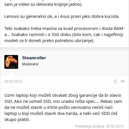
sam ja video su delovala krajnje jadno).
Lenovo su generalno ok, a i Asus pravi jako dobra kucista.
Tebi svakako treba masina sa kvad procesorom i dosta RAM-
a... Svakako razmisli i o SSD disku (bilo kom, cak i najjeftiniji
modeli ce ti doneti preko potrebno ubrzanje).
Steamroller
Moderator
20.02.2012.
#9
Uzmi laptop koji možeš otvatati zbog garancije da bi stavio
SSD. Ako ne uzmeš SSD, nisi uradio ništa spec.... Rekao sam
da ne možeš staviti u 650e pošto verovatno nećeš naći
laptop u koji možeš staviti dva harda, a neki veći SDD ćeš
skupo platiti.
Poslednja izmena:
20.02.2012.