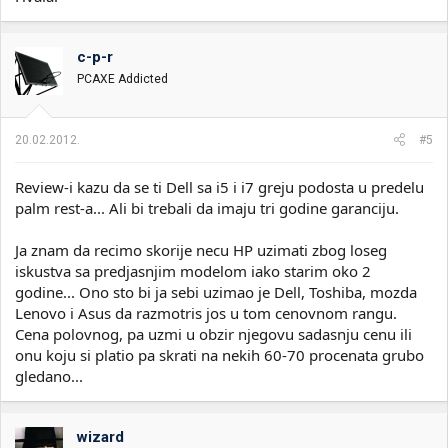
c-p-r
PCAXE Addicted
20.02.2012.
#5
Review-i kazu da se ti Dell sa i5 i i7 greju podosta u predelu
palm rest-a... Ali bi trebali da imaju tri godine garanciju.
Ja znam da recimo skorije necu HP uzimati zbog loseg
iskustva sa predjasnjim modelom iako starim oko 2
godine... Ono sto bi ja sebi uzimao je Dell, Toshiba, mozda
Lenovo i Asus da razmotris jos u tom cenovnom rangu.
Cena polovnog, pa uzmi u obzir njegovu sadasnju cenu ili
onu koju si platio pa skrati na nekih 60-70 procenata grubo
gledano...
wizard