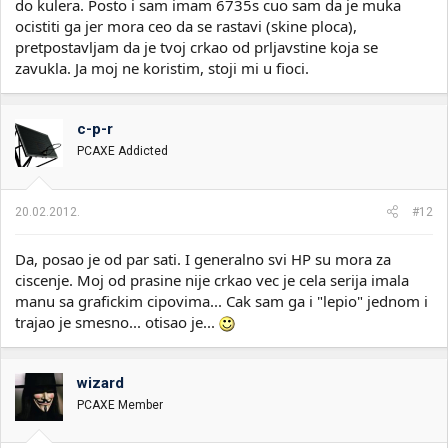
do kulera. Posto i sam imam 6735s cuo sam da je muka
ocistiti ga jer mora ceo da se rastavi (skine ploca),
pretpostavljam da je tvoj crkao od prljavstine koja se
zavukla. Ja moj ne koristim, stoji mi u fioci.
c-p-r
PCAXE Addicted
20.02.2012.
#12
Da, posao je od par sati. I generalno svi HP su mora za
ciscenje. Moj od prasine nije crkao vec je cela serija imala
manu sa grafickim cipovima... Cak sam ga i "lepio" jednom i
trajao je smesno... otisao je...
wizard
PCAXE Member