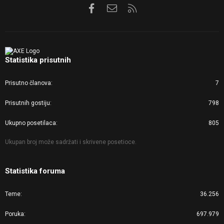
Facebook
Kontaktirajte nas
RSS
Statistika prisutnih
Prisutno članova
7
Prisutnih gostiju
798
Ukupno posetilaca
805
Ukupan broj može sadržati i skrivene posetioce.
Statistika foruma
Teme
36.256
Poruka
697.979