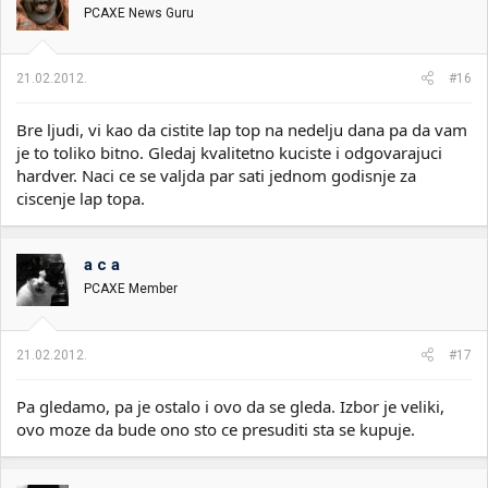
PCAXE News Guru
21.02.2012.
#16
Bre ljudi, vi kao da cistite lap top na nedelju dana pa da vam
je to toliko bitno. Gledaj kvalitetno kuciste i odgovarajuci
hardver. Naci ce se valjda par sati jednom godisnje za
ciscenje lap topa.
a c a
PCAXE Member
21.02.2012.
#17
Pa gledamo, pa je ostalo i ovo da se gleda. Izbor je veliki,
ovo moze da bude ono sto ce presuditi sta se kupuje.