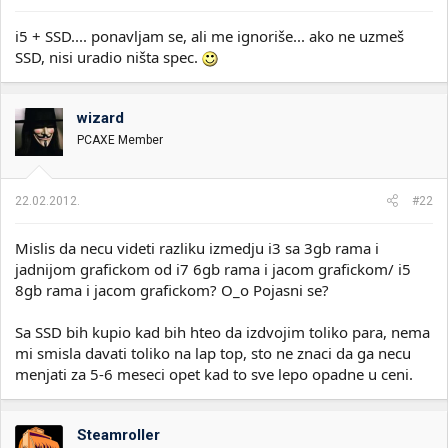
i5 + SSD.... ponavljam se, ali me ignoriše... ako ne uzmeš
SSD, nisi uradio ništa spec.
wizard
PCAXE Member
22.02.2012.
#22
Mislis da necu videti razliku izmedju i3 sa 3gb rama i
jadnijom grafickom od i7 6gb rama i jacom grafickom/ i5
8gb rama i jacom grafickom? O_o Pojasni se?
Sa SSD bih kupio kad bih hteo da izdvojim toliko para, nema
mi smisla davati toliko na lap top, sto ne znaci da ga necu
menjati za 5-6 meseci opet kad to sve lepo opadne u ceni.
Steamroller