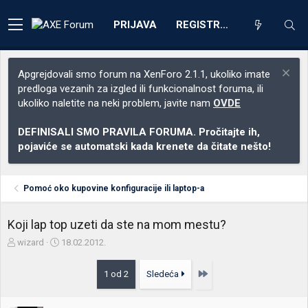
PRIJAVA
REGISTRACIJA
Apgrejdovali smo forum na XenForo 2.1.1, ukoliko imate
predloga vezanih za izgled ili funkcionalnost foruma, ili
ukoliko naletite na neki problem, javite nam
OVDE
DEFINISALI SMO PRAVILA FORUMA. Pročitajte ih,
pojaviće se automatski kada krenete da čitate nešto!
Pomoć oko kupovine konfiguracije ili laptop-a
Koji lap top uzeti da ste na mom mestu?
Z
D
wizard
18.02.2012.
a
a
č
t
Poslednja
1 od 2
Sledeća
e
u
t
m
n
p