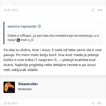
22.02.2012.
#20
wizard je napisao(la):
Odete vi offtopic.. Ja sam dao dva modela koja me interesuju, a vi
nista?
Huh o_O
Pa oba su dobra, Acer i Asus. E sada od tebe zavisi sta ti vise
pasuje. Po meni malo bolju konf. ima Acer mada je pitanje
koliko ti vise treba i7 naspram i5... i pitanje kvaliteta kod
Acera. Najbolje pogledaj neke detaljne review-e pa izvuci
neki zakljucak odatle.
Steamroller
Moderator
22.02.2012.
#21