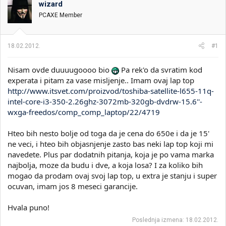
wizard
i
o
k
k
PCAXE Member
t
r
e
e
m
t
18.02.2012.
#1
e
a
n
Nisam ovde duuuugoooo bio
Pa rek'o da svratim kod
j
a
experata i pitam za vase misljenje.. Imam ovaj lap top
http://www.itsvet.com/proizvod/toshiba-satellite-l655-11q-
intel-core-i3-350-2.26ghz-3072mb-320gb-dvdrw-15.6''-
wxga-freedos/comp_comp_laptop/22/4719
Hteo bih nesto bolje od toga da je cena do 650e i da je 15'
ne veci, i hteo bih objasnjenje zasto bas neki lap top koji mi
navedete. Plus par dodatnih pitanja, koja je po vama marka
najbolja, moze da budu i dve, a koja losa? I za koliko bih
mogao da prodam ovaj svoj lap top, u extra je stanju i super
ocuvan, imam jos 8 meseci garancije.
Hvala puno!
Poslednja izmena:
18.02.2012.