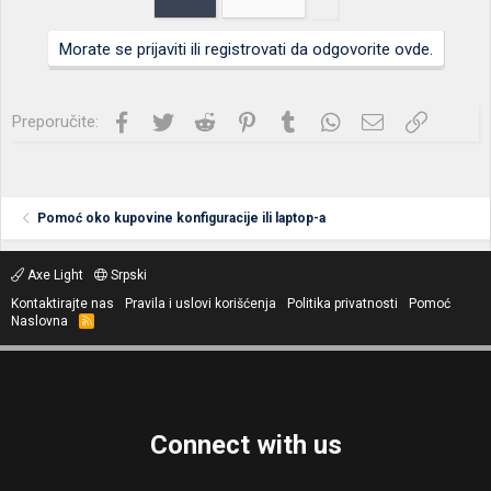
Morate se prijaviti ili registrovati da odgovorite ovde.
Facebook
Twitter
Reddit
Pinterest
Tumblr
WhatsApp
Imejl
Link
Preporučite:
Pomoć oko kupovine konfiguracije ili laptop-a
Axe Light
Srpski
Kontaktirajte nas
Pravila i uslovi korišćenja
Politika privatnosti
Pomoć
Naslovna
R
S
S
Connect with us