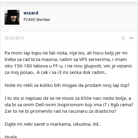
wizard
PCAXE Member
20.02.2012.
#4
Pa mom lap topu ne fali nista, nije los, ali hocu bolji jer mi
treba za rad brza masina, radim sa VPS serverima, i imam
oko 150-180 tabova u FF-u, i ne nisu gluposti, vec je vezano
za moj posao.. A cak i sa i3 mi secka dok radim..
Niste mi rekli za koliko bih mogao da prodam svoj lap top?
I to sto si napisao da se ne moze za 650e naci nesto bolje, a
sta bi sa onim Dell-ovim Inspirionom koji ima i7 i 8gb rama?
Zar to ne bi promenilo rad na racunaru za drasticno?
Dajte mi neki savet o markama, iskustva, itd..
Hvala.