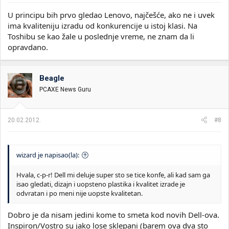
U principu bih prvo gledao Lenovo, najčešće, ako ne i uvek
ima kvaliteniju izradu od konkurencije u istoj klasi. Na
Toshibu se kao žale u poslednje vreme, ne znam da li
opravdano.
Beagle
PCAXE News Guru
20.02.2012.
#8
wizard je napisao(la):
Hvala, c-p-r! Dell mi deluje super sto se tice konfe, ali kad sam ga
isao gledati, dizajn i uopsteno plastika i kvalitet izrade je
odvratan i po meni nije uopste kvalitetan.
Dobro je da nisam jedini kome to smeta kod novih Dell-ova.
Inspiron/Vostro su jako lose sklepani (barem ova dva sto