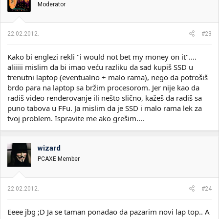
Moderator
22.02.2012.
#23
Kako bi englezi rekli "i would not bet my money on it"....
aliiiii mislim da bi imao veću razliku da sad kupiš SSD u
trenutni laptop (eventualno + malo rama), nego da potrošiš
brdo para na laptop sa bržim procesorom. Jer nije kao da
radiš video renderovanje ili nešto slično, kažeš da radiš sa
puno tabova u FFu. Ja mislim da je SSD i malo rama lek za
tvoj problem. Ispravite me ako grešim....
wizard
PCAXE Member
22.02.2012.
#24
Eeee jbg ;D Ja se taman ponadao da pazarim novi lap top.. A