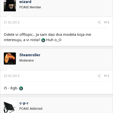
wizard
PCAXE Member
21.02.2012.
#18
Odete vi offtopic.. Ja sam dao dva modela koja me
interesuju, a vi nista?
Huh o_O
Steamroller
Moderator
22.02.2012.
#19
i5 - 8gb.
c-p-r
PCAXE Addicted