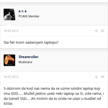
a c a
PCAXE Member
18.02.2012.
#2
Sta fali tvom sadasnjem laptopu?
Steamroller
Moderator
18.02.2012.
#3
S obzirom da kod nas nema da se uzme solidni laptop koji
ima SDD..... Možeš jedino uzeti neki laptop sa i5, više rama, i
da tutneš SSD.... Ali mislim da to onda ne ulazi u budžet od
650e.