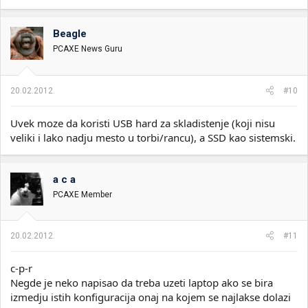
Beagle
PCAXE News Guru
20.02.2012.
#10
Uvek moze da koristi USB hard za skladistenje (koji nisu
veliki i lako nadju mesto u torbi/rancu), a SSD kao sistemski.
a c a
PCAXE Member
20.02.2012.
#11
c-p-r
Negde je neko napisao da treba uzeti laptop ako se bira
izmedju istih konfiguracija onaj na kojem se najlakse dolazi