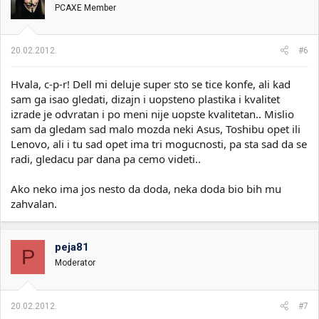
PCAXE Member
20.02.2012.
#6
Hvala, c-p-r! Dell mi deluje super sto se tice konfe, ali kad
sam ga isao gledati, dizajn i uopsteno plastika i kvalitet
izrade je odvratan i po meni nije uopste kvalitetan.. Mislio
sam da gledam sad malo mozda neki Asus, Toshibu opet ili
Lenovo, ali i tu sad opet ima tri mogucnosti, pa sta sad da se
radi, gledacu par dana pa cemo videti..
Ako neko ima jos nesto da doda, neka doda bio bih mu
zahvalan.
peja81
P
Moderator
20.02.2012.
#7