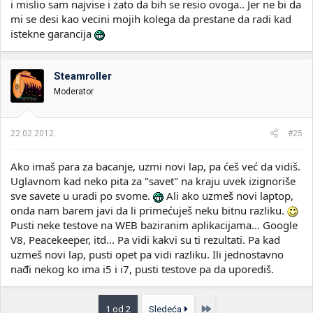
i mislio sam najvise i zato da bih se resio ovoga.. Jer ne bi da
mi se desi kao vecini mojih kolega da prestane da radi kad
istekne garancija
Steamroller
Moderator
22.02.2012.
#25
Ako imaš para za bacanje, uzmi novi lap, pa ćeš već da vidiš.
Uglavnom kad neko pita za "savet" na kraju uvek izignoriše
sve savete u uradi po svome.
Ali ako uzmeš novi laptop,
onda nam barem javi da li primećuješ neku bitnu razliku.
Pusti neke testove na WEB baziranim aplikacijama... Google
V8, Peacekeeper, itd... Pa vidi kakvi su ti rezultati. Pa kad
uzmeš novi lap, pusti opet pa vidi razliku. Ili jednostavno
nađi nekog ko ima i5 i i7, pusti testove pa da uporediš.
Poslednja
1 od 2
Sledeća