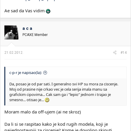
Ae sad da Vas vidim
a c a
PCAXE Member
21.02.2012.
#14
c-p-r je napisao(la):
Da, posao je od par sati. I generalno svi HP su mora za ciscenje.
Moj od prasine nije crkao vec je cela serija imala manu sa
grafickim cipovima... Cak sam ga i "lepio" jednom i trajao je
smesno... otisao je...
Moram malo da off-ujem (ai ne skroz)
Da li si se raspitao kako je kod rugih modela, koji je
najjednostavniji za ciscenje? Kome je dovoljno skinuti