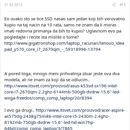
21.02.2012.
#13
Eo ovako sto se tice SSD nasao sam jedan koji bih verovatno
kupio na taj nacin na 10 rata, samo ne znam da li moras
imati redovna primanja da bih to kupio? Uglavnom evo pa
pogledajte i recite sta mislite o tome?
http://www.gigatronshop.com/laptop_racunari/lenovo_idea
pad_y570_core_i7_2670qm_-_59318996-13794
A pored toga, mnogo meni prihvatnija stvar jeste ova dva
modela, ali ne znam za koji da se odlucim..
http://www.itsvet.com/proizvod/asus-k53sd-sx196-intel-
core-i7-2670qm-2.2ghz-6144mb-500gb-dvdrw-15.6''-led-
wxga-freedos/comp_comp_laptop/20/8394
I evo ga drugi..
http://www.itsvet.com/proizvod/acer-aspire-
as5750g-2438g75mikk-intel-core-i5-2430m-2.4ghz-
8192mb-750gb-dvdrw-15.6''-led-hd-win7hp-
64bit/comp_comp_laptop/3/7865