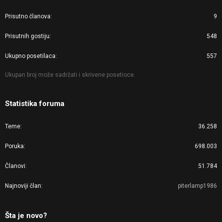
Prisutno članova
9
Prisutnih gostiju
548
Ukupno posetilaca
557
Ukupan broj može sadržati i skrivene posetioce.
Statistika foruma
Teme
36.258
Poruka
698.003
Članovi
51.784
Najnoviji član
piterlamp1986
Šta je novo?