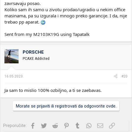
zavrsavaju posao.
Koliko sam ih samo u zivotu prodao/ugradio u nekim office
masinama, pa su izgurala i mnogo preko garancije. I da, nije
trebao pp aparat.
Sent from my M2103K19G using Tapatalk
PORSCHE
PCAXE Addicted
16.05.2023.
#20
Ja sam to mislio 100% ozbiljno, a ti se zaebavas.
Morate se prijaviti ili registrovati da odgovorite ovde.
Facebook
Twitter
Reddit
Pinterest
Tumblr
WhatsApp
Imejl
Link
Preporučite: