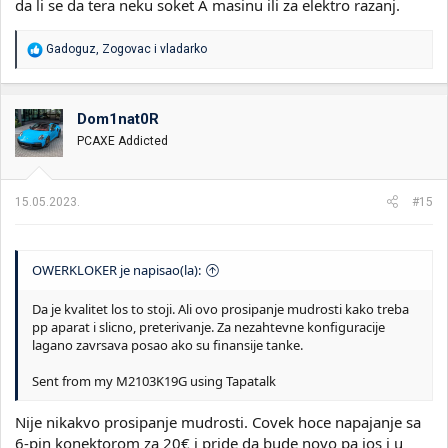
da li se da tera neku soket A masinu ili za elektro razanj.
R
Gadoguz
,
Zogovac
i
vladarko
e
a
g
o
Dom1nat0R
v
PCAXE Addicted
a
n
j
a
15.05.2023.
#15
:
OWERKLOKER je napisao(la):
Da je kvalitet los to stoji. Ali ovo prosipanje mudrosti kako treba
pp aparat i slicno, preterivanje. Za nezahtevne konfiguracije
lagano zavrsava posao ako su finansije tanke.
Sent from my M2103K19G using Tapatalk
Nije nikakvo prosipanje mudrosti. Covek hoce napajanje sa
6-pin konektorom za 20€ i pride da bude novo pa jos i u