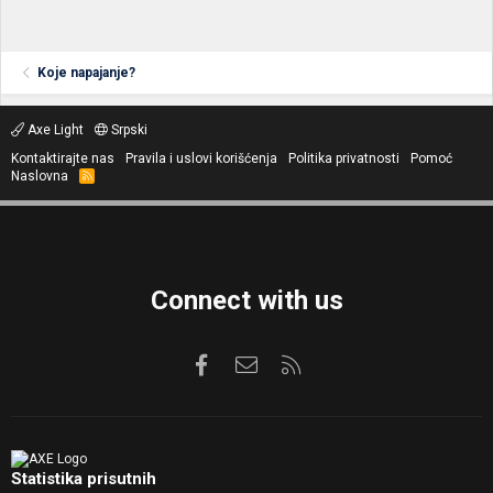
Koje napajanje?
Axe Light
Srpski
Kontaktirajte nas
Pravila i uslovi korišćenja
Politika privatnosti
Pomoć
Naslovna
R
S
S
Connect with us
Facebook
Kontaktirajte nas
RSS
Statistika prisutnih