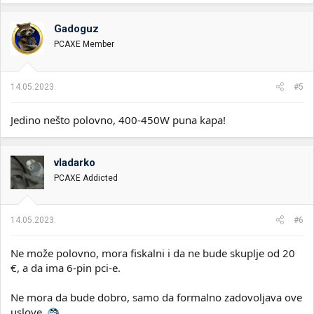
Gadoguz
PCAXE Member
14.05.2023.
#5
Jedino nešto polovno, 400-450W puna kapa!
vladarko
PCAXE Addicted
14.05.2023.
#6
Ne može polovno, mora fiskalni i da ne bude skuplje od 20
€, a da ima 6-pin pci-e.
Ne mora da bude dobro, samo da formalno zadovoljava ove
uslove.