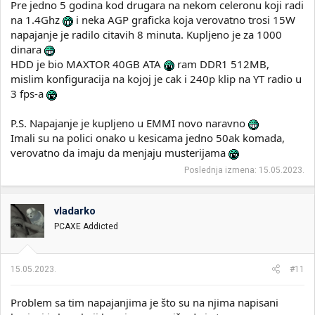
Pre jedno 5 godina kod drugara na nekom celeronu koji radi
na 1.4Ghz
i neka AGP graficka koja verovatno trosi 15W
napajanje je radilo citavih 8 minuta. Kupljeno je za 1000
dinara
HDD je bio MAXTOR 40GB ATA
ram DDR1 512MB,
mislim konfiguracija na kojoj je cak i 240p klip na YT radio u
3 fps-a
P.S. Napajanje je kupljeno u EMMI novo naravno
Imali su na polici onako u kesicama jedno 50ak komada,
verovatno da imaju da menjaju musterijama
Poslednja izmena:
15.05.2023.
vladarko
PCAXE Addicted
15.05.2023.
#11
Problem sa tim napajanjima je što su na njima napisani