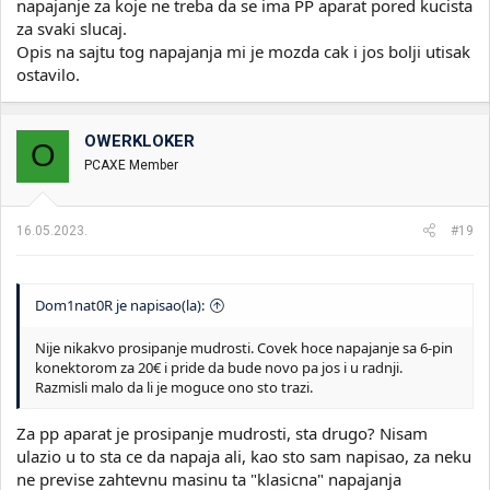
napajanje za koje ne treba da se ima PP aparat pored kucista
za svaki slucaj.
Opis na sajtu tog napajanja mi je mozda cak i jos bolji utisak
ostavilo.
OWERKLOKER
O
PCAXE Member
16.05.2023.
#19
Dom1nat0R je napisao(la):
Nije nikakvo prosipanje mudrosti. Covek hoce napajanje sa 6-pin
konektorom za 20€ i pride da bude novo pa jos i u radnji.
Razmisli malo da li je moguce ono sto trazi.
Za pp aparat je prosipanje mudrosti, sta drugo? Nisam
ulazio u to sta ce da napaja ali, kao sto sam napisao, za neku
ne previse zahtevnu masinu ta "klasicna" napajanja