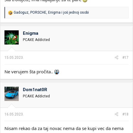
R
Gadoguz
,
PORSCHE
,
Enigma
i još jednoj osobi
e
a
g
o
Enigma
v
PCAXE Addicted
a
n
j
a
15.05.2023.
#17
:
Ne verujem šta pročita..
Dom1nat0R
PCAXE Addicted
16.05.2023.
#18
Nisam rekao da za taj novac nema da se kupi vec da nema