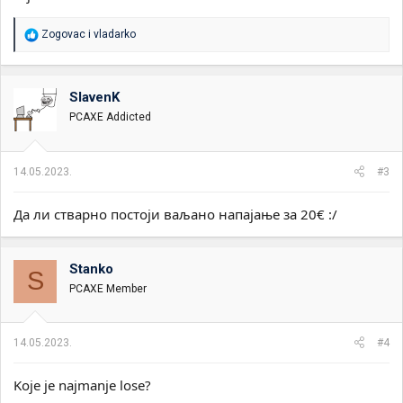
R
Zogovac
i
vladarko
e
a
g
o
SlavenK
v
PCAXE Addicted
a
n
j
a
14.05.2023.
#3
:
Да ли стварно постоји ваљано напајање за 20€ :/
Stanko
S
PCAXE Member
14.05.2023.
#4
Koje je najmanje lose?