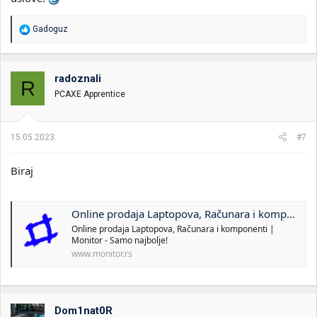
R
Gadoguz
e
a
g
o
radoznali
R
v
PCAXE Apprentice
a
n
j
a
15.05.2023.
#7
:
Biraj
Online prodaja Laptopova, Računara i komponenti | Monitor - Samo najbolje!
Online prodaja Laptopova, Računara i komponenti |
Monitor - Samo najbolje!
www.monitor.rs
Dom1nat0R