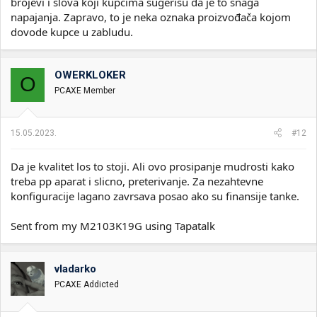
brojevi i slova koji kupcima sugerišu da je to snaga
napajanja. Zapravo, to je neka oznaka proizvođača kojom
dovode kupce u zabludu.
OWERKLOKER
O
PCAXE Member
15.05.2023.
#12
Da je kvalitet los to stoji. Ali ovo prosipanje mudrosti kako
treba pp aparat i slicno, preterivanje. Za nezahtevne
konfiguracije lagano zavrsava posao ako su finansije tanke.
Sent from my M2103K19G using Tapatalk
vladarko
PCAXE Addicted