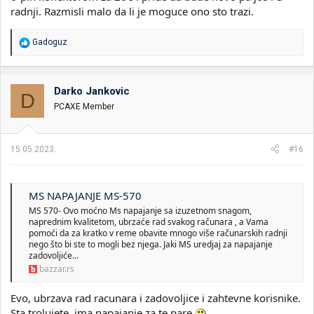
radnji. Razmisli malo da li je moguce ono sto trazi.
R
Gadoguz
e
a
g
o
Darko Jankovic
D
v
PCAXE Member
a
n
j
a
15.05.2023.
#16
:
MS NAPAJANJE MS-570
MS 570- Ovo moćno Ms napajanje sa izuzetnom snagom,
naprednim kvalitetom, ubrzaće rad svakog računara , a Vama
pomoći da za kratko v reme obavite mnogo više računarskih radnji
nego što bi ste to mogli bez njega. Jaki MS uredjaj za napajanje
zadovoljiće...
bazzar.rs
Evo, ubrzava rad racunara i zadovoljice i zahtevne korisnike.
Sta trolujete, ima napajanje za te pare