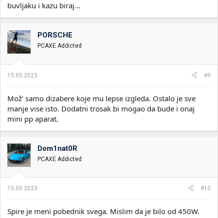
buvljaku i kazu biraj...
PORSCHE
PCAXE Addicted
15.05.2023.
#9
Mož' samo dizabere koje mu lepse izgleda. Ostalo je sve
manje vise isto. Dodatni trosak bi mogao da bude i onaj
mini pp aparat.
Dom1nat0R
PCAXE Addicted
15.05.2023.
#10
Spire je meni pobednik svega. Mislim da je bilo od 450W.