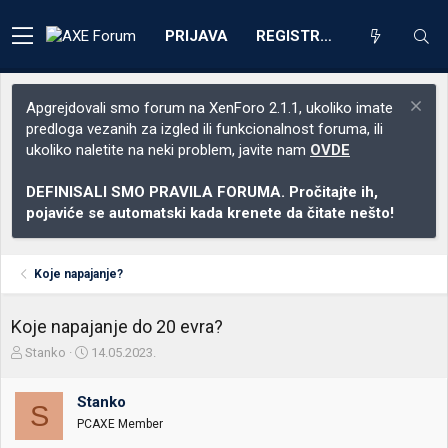
PRIJAVA
REGISTRACIJA
Apgrejdovali smo forum na XenForo 2.1.1, ukoliko imate
predloga vezanih za izgled ili funkcionalnost foruma, ili
ukoliko naletite na neki problem, javite nam
OVDE
DEFINISALI SMO PRAVILA FORUMA. Pročitajte ih,
pojaviće se automatski kada krenete da čitate nešto!
Koje napajanje?
Koje napajanje do 20 evra?
Z
D
Stanko
14.05.2023.
a
a
č
t
Stanko
e
u
S
t
m
PCAXE Member
n
p