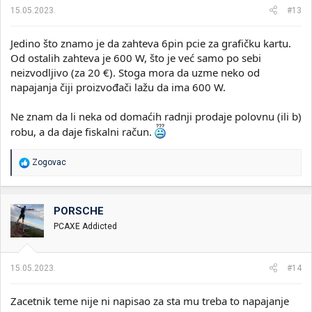
15.05.2023.
#13
Jedino što znamo je da zahteva 6pin pcie za grafičku kartu.
Od ostalih zahteva je 600 W, što je već samo po sebi
neizvodljivo (za 20 €). Stoga mora da uzme neko od
napajanja čiji proizvođači lažu da ima 600 W.
Ne znam da li neka od domaćih radnji prodaje polovnu (ili b)
robu, a da daje fiskalni račun.
R
Zogovac
e
a
g
o
PORSCHE
v
PCAXE Addicted
a
n
j
a
15.05.2023.
#14
:
Zacetnik teme nije ni napisao za sta mu treba to napajanje