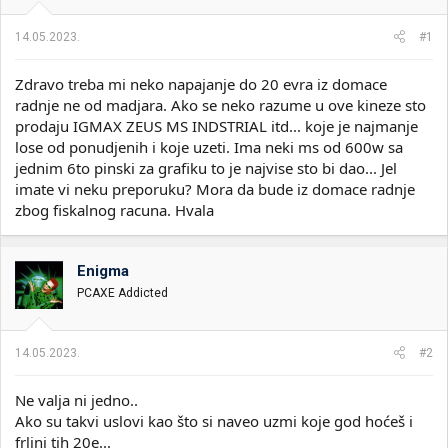
i
o
k
k
14.05.2023.
#1
t
r
e
e
Zdravo treba mi neko napajanje do 20 evra iz domace
m
t
e
a
radnje ne od madjara. Ako se neko razume u ove kineze sto
n
prodaju IGMAX ZEUS MS INDSTRIAL itd... koje je najmanje
j
lose od ponudjenih i koje uzeti. Ima neki ms od 600w sa
a
jednim 6to pinski za grafiku to je najvise sto bi dao... Jel
imate vi neku preporuku? Mora da bude iz domace radnje
zbog fiskalnog racuna. Hvala
Enigma
PCAXE Addicted
14.05.2023.
#2
Ne valja ni jedno..
Ako su takvi uslovi kao što si naveo uzmi koje god hoćeš i
frljni tih 20e...