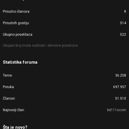
Prisutno članova
8
Prisutnih gostiju
514
Ukupno posetilaca
522
Ukupan broj može sadržati i skrivene posetioce.
Statistika foruma
Teme
36.258
Poruka
697.957
Članovi
51.510
Najnoviji član
bd111scom
Šta je novo?