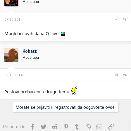
Moderator
07.10.2014.
#3
Mogli bi i ovih dana Q Live.
Kobatz
Moderator
09.10.2014.
#4
Postovi prebaceni u drugu temu
Morate se prijaviti ili registrovati da odgovorite ovde.
Facebook
Twitter
Reddit
Pinterest
Tumblr
WhatsApp
Imejl
Link
Preporučite: