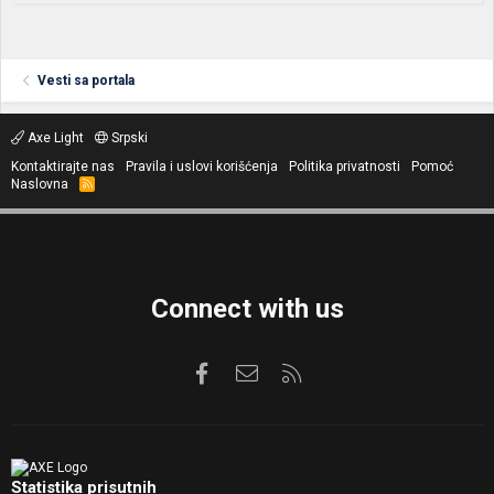
Vesti sa portala
Axe Light
Srpski
Kontaktirajte nas
Pravila i uslovi korišćenja
Politika privatnosti
Pomoć
Naslovna
R
S
S
Connect with us
Facebook
Kontaktirajte nas
RSS
Statistika prisutnih