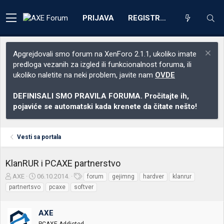
PRIJAVA
REGISTRACIJA
Apgrejdovali smo forum na XenForo 2.1.1, ukoliko imate
predloga vezanih za izgled ili funkcionalnost foruma, ili
ukoliko naletite na neki problem, javite nam
OVDE
DEFINISALI SMO PRAVILA FORUMA. Pročitajte ih,
pojaviće se automatski kada krenete da čitate nešto!
Vesti sa portala
KlanRUR i PCAXE partnerstvo
Z
D
O
AXE
06.10.2014.
forum
gejimng
hardver
klanrur
a
a
z
partnertsvo
pcaxe
softver
č
t
n
e
u
a
t
m
k
AXE
n
p
e