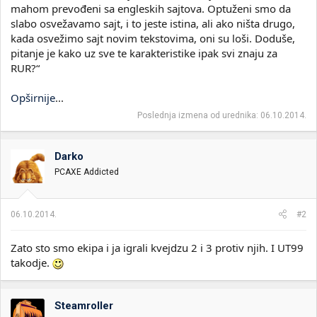
mahom prevođeni sa engleskih sajtova. Optuženi smo da
slabo osvežavamo sajt, i to jeste istina, ali ako ništa drugo,
kada osvežimo sajt novim tekstovima, oni su loši. Doduše,
pitanje je kako uz sve te karakteristike ipak svi znaju za
RUR?“
Opširnije
...
Poslednja izmena od urednika:
06.10.2014.
Darko
PCAXE Addicted
06.10.2014.
#2
Zato sto smo ekipa i ja igrali kvejdzu 2 i 3 protiv njih. I UT99
takodje.
Steamroller