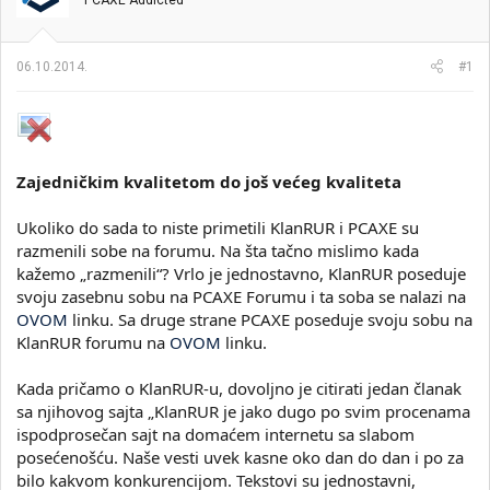
PCAXE Addicted
i
o
k
k
t
r
06.10.2014.
#1
e
e
m
t
e
a
n
j
a
Zajedničkim kvalitetom do još većeg kvaliteta
Ukoliko do sada to niste primetili KlanRUR i PCAXE su
razmenili sobe na forumu. Na šta tačno mislimo kada
kažemo „razmenili“? Vrlo je jednostavno, KlanRUR poseduje
svoju zasebnu sobu na PCAXE Forumu i ta soba se nalazi na
OVOM
linku. Sa druge strane PCAXE poseduje svoju sobu na
KlanRUR forumu na
OVOM
linku.
Kada pričamo o KlanRUR-u, dovoljno je citirati jedan članak
sa njihovog sajta „KlanRUR je jako dugo po svim procenama
ispodprosečan sajt na domaćem internetu sa slabom
posećenošću. Naše vesti uvek kasne oko dan do dan i po za
bilo kakvom konkurencijom. Tekstovi su jednostavni,