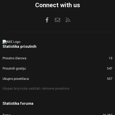
Connect with us
Facebook
Kontaktirajte nas
RSS
Statistika prisutnih
Prisutno članova
10
Prisutnih gostiju
547
Ukupno posetilaca
557
Ukupan broj može sadržati i skrivene posetioce.
Statistika foruma