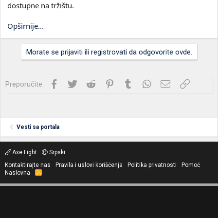
dostupne na tržištu.
Opširnije...
Morate se prijaviti ili registrovati da odgovorite ovde.
Facebook
Twitter
Reddit
Pinterest
Tumblr
WhatsApp
Imejl
Link
Preporučite:
Vesti sa portala
Axe Light
Srpski
Kontaktirajte nas
Pravila i uslovi korišćenja
Politika privatnosti
Pomoć
Naslovna
R
S
S