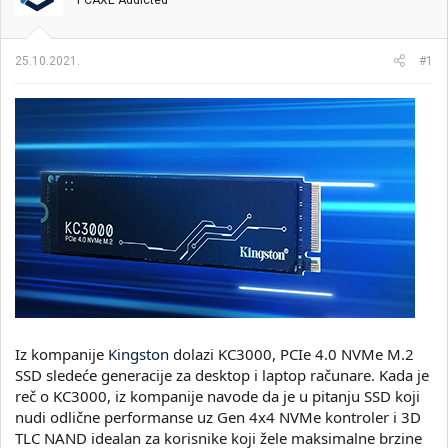
PCAXE Addicted
i
o
k
k
t
r
25.10.2021.
#1
e
e
m
t
e
a
n
j
a
Iz kompanije
Kingston
dolazi KC3000, PCIe 4.0 NVMe M.2
SSD sledeće generacije za desktop i laptop računare. Kada je
reč o KC3000, iz kompanije navode da je u pitanju SSD koji
nudi odlične performanse uz Gen 4x4 NVMe kontroler i 3D
TLC NAND idealan za korisnike koji žele maksimalne brzine