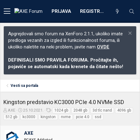
PRIJAVA
REGISTRACIJA
Apgrejdovali smo forum na XenForo 2.1.1, ukoliko imate
predloga vezanih za izgled ili funkcionalnost foruma, ili
ukoliko naletite na neki problem, javite nam
OVDE
DEFINISALI SMO PRAVILA FORUMA. Pročitajte ih,
pojaviće se automatski kada krenete da čitate nešto!
Vesti sa portala
Kingston predstavio KC3000 PCIe 4.0 NVMe SSD
Z
D
O
AXE
25.10.2021.
1024 gb
2048 gb
3d tlc nand
4096 gb
a
a
z
512 gb
kc3000
kingston
nvme
pcie 4.0
ssd
č
t
n
e
u
a
t
m
k
AXE
n
p
e