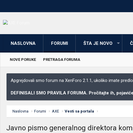
NASLOVNA
FORUMI
ŠTA JE NOVO
Č
NOVE PORUKE
PRETRAGA FORUMA
Apgrejdovali smo forum na XenForo 2.1.1, ukoliko imate predloga
DEFINISALI SMO PRAVILA FORUMA. Pročitajte ih, pojaviće 
Naslovna
Forumi
AXE
Vesti sa portala
Javno pismo generalnog direktora komp