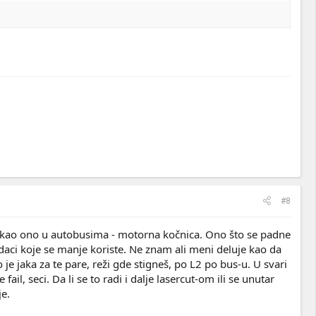
#8
 ili kao ono u autobusima - motorna kočnica. Ono što se padne
aci koje se manje koriste. Ne znam ali meni deluje kao da
 jaka za te pare, reži gde stigneš, po L2 po bus-u. U svari
ail, seci. Da li se to radi i dalje lasercut-om ili se unutar
je.