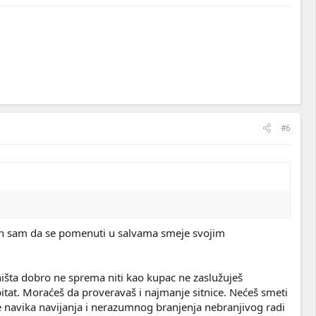
#6
an sam da se pomenuti u salvama smeje svojim
ništa dobro ne sprema niti kao kupac ne zaslužuješ
bitat. Moraćeš da proveravaš i najmanje sitnice. Nećeš smeti
e navika navijanja i nerazumnog branjenja nebranjivog radi