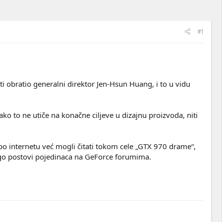
#1
i obratio generalni direktor Jen-Hsun Huang, i to u vidu
ako to ne utiče na konačne ciljeve u dizajnu proizvoda, niti
o internetu već mogli čitati tokom cele „GTX 970 drame“,
ego postovi pojedinaca na GeForce forumima.