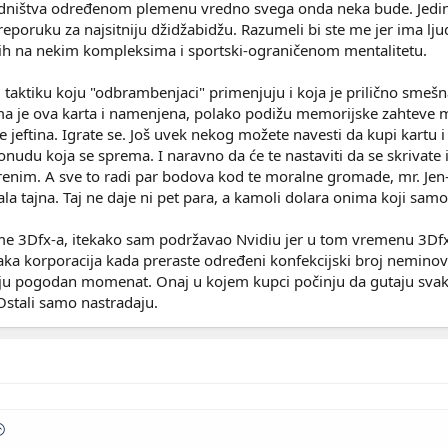
dništva određenom plemenu vredno svega onda neka bude. Jedino 
poruku za najsitniju džidžabidžu. Razumeli bi ste me jer ima ljudi
ih na nekim kompleksima i sportski-ograničenom mentalitetu.
 taktiku koju "odbrambenjaci" primenjuju i koja je prilično smešna
ma je ova karta i namenjena, polako podižu memorijske zahteve m
je jeftina. Igrate se. Još uvek nekog možete navesti da kupi kartu
udu koja se sprema. I naravno da će te nastaviti da se skrivate iz
renim. A sve to radi par bodova kod te moralne gromade, mr. Jen
a tajna. Taj ne daje ni pet para, a kamoli dolara onima koji samoi
me 3Dfx-a, itekako sam podržavao Nvidiu jer u tom vremenu 3Dfx
vaka korporacija kada preraste određeni konfekcijski broj nemino
u pogodan momenat. Onaj u kojem kupci počinju da gutaju svaki b
. Ostali samo nastradaju.