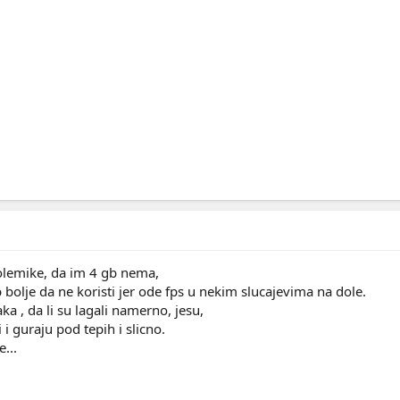
olemike, da im 4 gb nema,
bolje da ne koristi jer ode fps u nekim slucajevima na dole.
ka , da li su lagali namerno, jesu,
i i guraju pod tepih i slicno.
e...