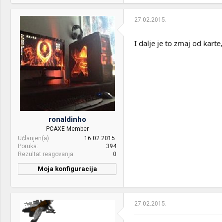
27.02.2015.
I dalje je to zmaj od kart
ronaldinho
PCAXE Member
Učlanjen(a)
16.02.2015.
Poruka
394
Rezultat reagovanja
0
Moja konfiguracija
PC / Laptop
Eniac
Name:
27.02.2015.
CPU & cooler:
AMD FX 8320 / Noctua NH-
D14