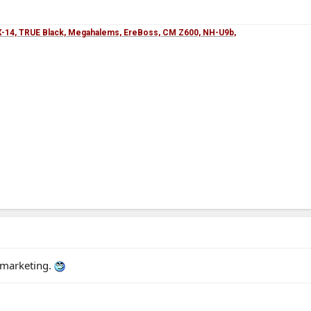
-14, TRUE Black, Megahalems, EreBoss, CM Z600, NH-U9b,
 marketing.