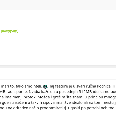
" (Конфучије)
e mari to, tako smo hteli.
. Taj feature je u svari ručna kočnica
MB radi sporije. Nvidia kaže da u poslednjih 512MB idu samo pod
a ima manji protok. Možda i grešim šta znam. U principu mnogo je
u gde su isečeni a takvih čipova ima. Sve idealo ali na tom mestu je f
ogu na određen način programirati tj. ugasiti po potrebi nebitno 