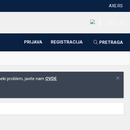
AXE.RS
Facebook
Kontakti
RS
PRIJAVA
REGISTRACIJA
PRETRAGA
 neki problem, javite nam
OVDE