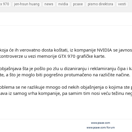
tx 970
jen-hsun huang
news
nvidia
pcaxe
pismo direktora
vesti
koja će ih verovatno dosta koštati, iz kompanije NVIDIA se javnost
ntroverze u vezi memorije GTX 970 grafičke karte.
jašnjava šta je pošlo po zlu u dizaniranju i reklamiranju čipa i k
arte, a što je moglo biti pogrešno protumačeno na različite načine.
blema se ne razlikuje mnogo od nekih objašnjenja o kojima ste p
 izjava iz samog vrha kompanije, pa samim tim nosi veću težinu n
www.pcaxe.com
www.pcaxe.com/forum