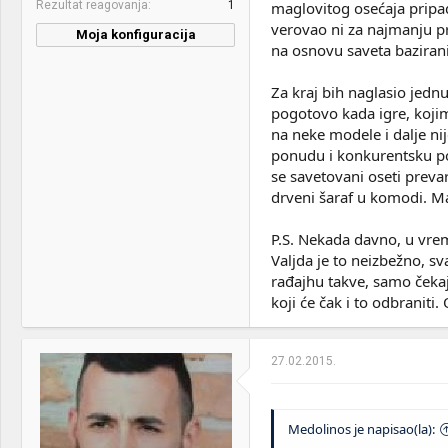
Rezultat reagovanja
1
maglovitog osećaja pripa
verovao ni za najmanju pre
Sound:
default
Moja konfiguracija
na osnovu saveta baziran
Case:
Coller Master
MASTERCASE H500 RGB
Za kraj bih naglasio jednu
window
pogotovo kada igre, koji
na neke modele i dalje ni
PSU:
Corsair CX 850w M
ponudu i konkurentsku pon
Optical drives:
None
se savetovani oseti preva
drveni šaraf u komodi. Mal
Mice &
Logitech Hyperion + Natec
keyboard:
RX22
P.S. Nekada davno, u vre
Internet:
Optika MTS 500/160
Valjda je to neizbežno, s
rađajhu takve, samo čekaj
OS & Browser:
Win 11 x64 PRO Legalan
koji će čak i to odbraniti
bato...
Other:
TV LG 55 4k
27.02.2015.
Medolinos je napisao(la):