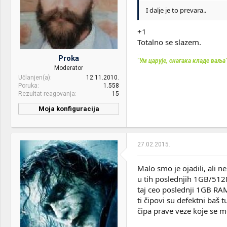
I dalje je to prevara..
+1
Totalno se slazem.
Proka
"Ум царује, снагака кладе ваља
Moderator
Učlanjen(a)
12.11.2010.
Poruka
1.558
Rezultat reagovanja
15
Moja konfiguracija
PC / Laptop
Prox
Name:
27.02.2015.
CPU & cooler:
I7 4790k
Motherboard:
Asus Maximus VII Impact
Malo smo je ojadili, ali n
u tih poslednjih 1GB/512
RAM:
Klevv 2x8gb 2400mhz, WC
taj ceo poslednji 1GB RAM
Alphacool D-RAM Modul
ti čipovi su defektni baš t
VGA & cooler:
ASUS 980TI
čipa prave veze koje se m
Display:
ASUS PG348Q