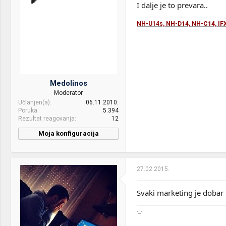
I dalje je to prevara..
Motherboard:
Gigabyte GA-970A-DS3P
NH-U14s, NH-D14, NH-C14, IFX
RAM:
ddr3 16gb 1866mhz, hyper
x fury
VGA & cooler:
Nvidia GeForce GTX 970 G1
SOC
Display:
LG Flatron E2240 22" + LG
Medolinos
Flatron IPS236
Moderator
Učlanjen(a)
06.11.2010.
HDD:
SSD Samsung 850 EVO
Poruka
5.394
250GB / HDD Hitachi 500GB
Rezultat reagovanja
12
7200RPM
Moja konfiguracija
Sound:
Creative Draco HS-850
PC / Laptop
no name
gaming headset + MS 5.1
Name:
Surround Sistem
27.02.2015.
CPU & cooler:
AMD FX 8350 / Noctua NH-
Case:
Corsair 600t Special Edition
U14s / NF-A15 Puss-Pull
White
Svaki marketing je dobar
Motherboard:
Gigabayte 990FXA-UD5 rev.
PSU:
Thermaltake Smart SE
3.0
-_-
730W
RAM:
Kingston 16gb ddr3