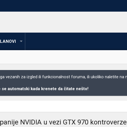
LANOVI
 vezanih za izgled ili funkcionalnost foruma, ili ukoliko naletite na
se automatski kada krenete da čitate nešto!
anije NVIDIA u vezi GTX 970 kontroverze