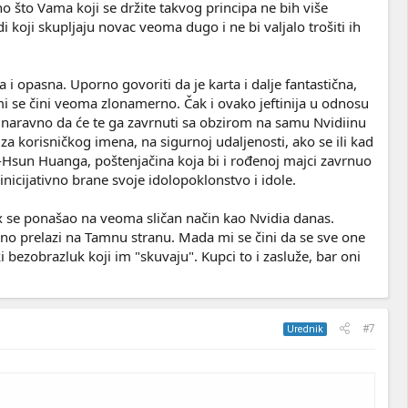
što Vama koji se držite takvog principa ne bih više
 koji skupljaju novac veoma dugo i ne bi valjalo trošiti ih
 i opasna. Uporno govoriti da je karta i dalje fantastična,
i se čini veoma zlonamerno. Čak i ovako jeftinija u odnosu
 i naravno da će te ga zavrnuti sa obzirom na samu Nvidiinu
a korisničkog imena, na sigurnoj udaljenosti, ako se ili kad
-Hsun Huanga, poštenjačina koja bi i rođenoj majci zavrnuo
nicijativno brane svoje idolopoklonstvo i idole.
 se ponašao na veoma sličan način kao Nvidia danas.
vno prelazi na Tamnu stranu. Mada mi se čini da se sve one
ezobrazluk koji im "skuvaju". Kupci to i zasluže, bar oni
#7
Urednik