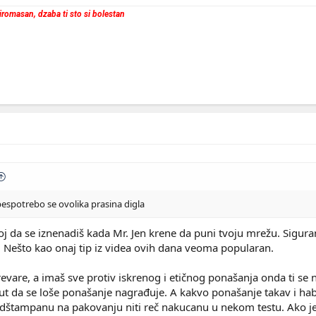
 siromasan, dzaba ti sto si bolestan
 bespotrebo se ovolika prasina digla
 da se iznenadiš kada Mr. Jen krene da puni tvoju mrežu. Sigur
Nešto kao onaj tip iz videa ovih dana veoma popularan.
evare, a imaš sve protiv iskrenog i etičnog ponašanja onda ti se 
 put da se loše ponašanje nagrađuje. A kakvo ponašanje takav i ha
 odštampanu na pakovanju niti reč nakucanu u nekom testu. Ako j