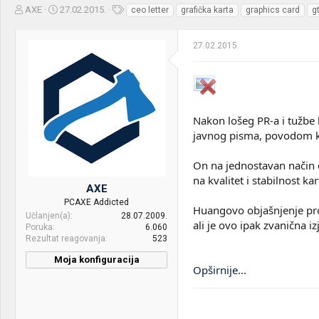
Z
D
O
AXE
27.02.2015.
ceo letter
grafička karta
graphics card
g
a
a
z
č
t
n
27.02.2015.
e
u
a
t
m
k
n
p
e
i
o
k
k
t
r
Nakon lošeg PR-a i tužbe 
e
e
javnog pisma, povodom ko
m
t
e
a
n
On na jednostavan način ob
j
na kvalitet i stabilnost k
AXE
a
PCAXE Addicted
Huangovo objašnjenje pro
Učlanjen(a)
28.07.2009.
ali je ovo ipak zvanična
Poruka
6.060
Rezultat reagovanja
523
Moja konfiguracija
Opširnije
...