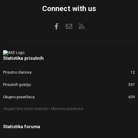
Connect with us
Facebook
Kontaktirajte nas
RSS
Statistika prisutnih
Prisutno članova
12
Prisutnih gostiju
597
Ukupno posetilaca
609
Ukupan broj može sadržati i skrivene posetioce.
Statistika foruma