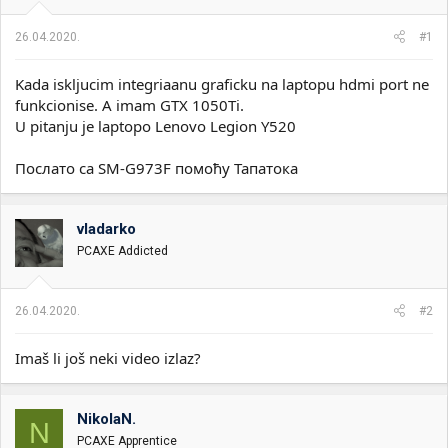
i
o
k
k
26.04.2020.
#1
t
r
e
e
Kada iskljucim integriaanu graficku na laptopu hdmi port ne
m
t
e
a
funkcionise. A imam GTX 1050Ti.
n
U pitanju je laptopo Lenovo Legion Y520
j
a
Послато са SM-G973F помоћу Тапатока
vladarko
PCAXE Addicted
26.04.2020.
#2
Imaš li još neki video izlaz?
NikolaN.
N
PCAXE Apprentice