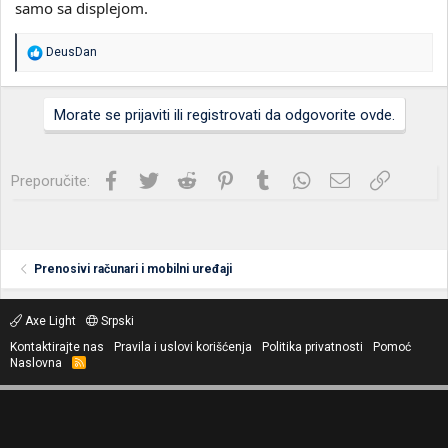
samo sa displejom.
R
DeusDan
e
a
g
Morate se prijaviti ili registrovati da odgovorite ovde.
o
v
a
n
Facebook
Twitter
Reddit
Pinterest
Tumblr
WhatsApp
Imejl
Link
Preporučite:
j
a
:
Prenosivi računari i mobilni uređaji
Axe Light
Srpski
Kontaktirajte nas
Pravila i uslovi korišćenja
Politika privatnosti
Pomoć
Naslovna
R
S
S