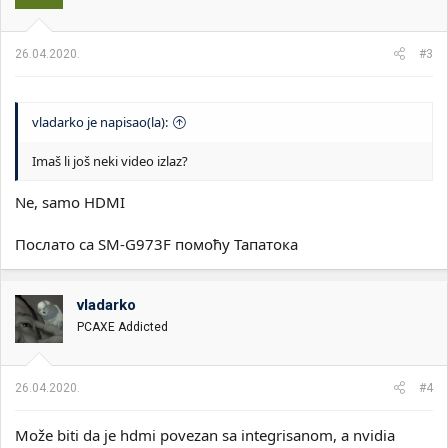
26.04.2020.
#3
vladarko je napisao(la):
Imaš li još neki video izlaz?
Ne, samo HDMI
Послато са SM-G973F помоћу Тапатока
vladarko
PCAXE Addicted
26.04.2020.
#4
Može biti da je hdmi povezan sa integrisanom, a nvidia