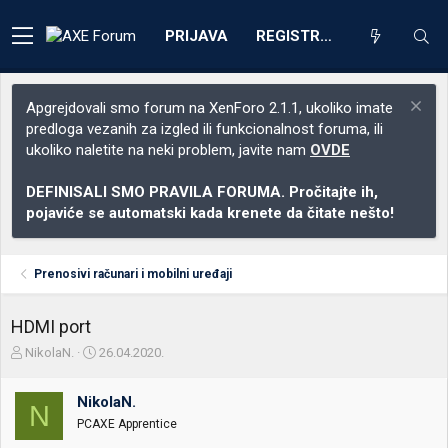
PRIJAVA
REGISTRACIJA
Apgrejdovali smo forum na XenForo 2.1.1, ukoliko imate
predloga vezanih za izgled ili funkcionalnost foruma, ili
ukoliko naletite na neki problem, javite nam
OVDE
DEFINISALI SMO PRAVILA FORUMA. Pročitajte ih,
pojaviće se automatski kada krenete da čitate nešto!
Prenosivi računari i mobilni uređaji
HDMI port
Z
D
NikolaN.
26.04.2020.
a
a
č
t
NikolaN.
e
u
N
t
m
PCAXE Apprentice
n
p