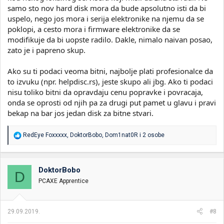
samo sto nov hard disk mora da bude apsolutno isti da bi
uspelo, nego jos mora i serija elektronike na njemu da se
poklopi, a cesto mora i firmware elektronike da se
modifikuje da bi uopste radilo. Dakle, nimalo naivan posao,
zato je i papreno skup.
Ako su ti podaci veoma bitni, najbolje plati profesionalce da
to izvuku (npr. helpdisc.rs), jeste skupo ali jbg. Ako ti podaci
nisu toliko bitni da opravdaju cenu popravke i povracaja,
onda se oprosti od njih pa za drugi put pamet u glavu i pravi
bekap na bar jos jedan disk za bitne stvari.
R
RedEye Foxxxxx
,
DoktorBobo
,
Dom1nat0R
i 2 osobe
e
a
g
o
DoktorBobo
D
v
PCAXE Apprentice
a
n
j
a
29.09.2019.
#8
: