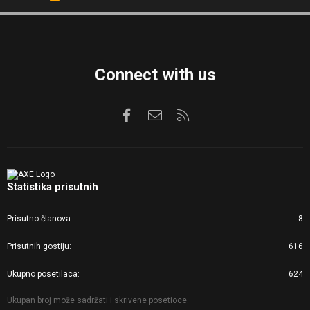
S
S
Connect with us
Facebook
Kontaktirajte nas
RSS
Statistika prisutnih
Prisutno članova
8
Prisutnih gostiju
616
Ukupno posetilaca
624
Ukupan broj može sadržati i skrivene posetioce.