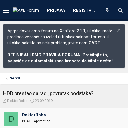
PRIJAVA
REGISTRACIJA
Apgrejdovali smo forum na XenForo 2.1.1, ukoliko imate
predloga vezanih za izgled ili funkcionalnost foruma, ili
ukoliko naletite na neki problem, javite nam
OVDE
DEFINISALI SMO PRAVILA FORUMA. Pročitajte ih,
pojaviće se automatski kada krenete da čitate nešto!
Servis
HDD prestao da radi, povratak podataka?
Z
D
DoktorBobo
29.09.2019.
a
a
č
t
DoktorBobo
e
u
D
t
m
PCAXE Apprentice
n
p