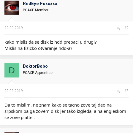
RedEye Foxxxxx
PCAXE Member
29.09.2019.
#2
kako mislis da se disk iz hdd prebaci u drugi?
Mislis na fizicko otvaranje hdd-a?
DoktorBobo
D
PCAXE Apprentice
29.09.2019.
#3
Da to mislim, ne znam kako se tacno zove taj deo na
srpskom pa ga zovem disk jer tako izgleda, a na engleskom
se zove platter.