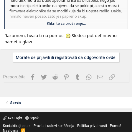
hard disk mora da bude apsolutno isti da bi uspelo, nego jos
mora i serija elektronike na njemu da se poklopi, a cesto mora i
firmware elektronike da se modifikuje da bi uopste radilo. Dakle,
nimalo naivan posao, zato je i papreno skup.
Kliknite za proširenje...
Ako su ti podaci veoma bitni, najbolje plati profesionalce da to
izvuku (npr. helpdisc.rs), jeste skupo ali jbg. Ako ti podaci nisu
Razumem, hvala ti na pomoci
Sledeci put definitivno
toliko bitni da opravdaju cenu popravke i povracaja, onda se
pamet u glavu.
oprosti od njih pa za drugi put pamet u glavu i pravi bekap na
bar jos jedan disk za bitne stvari.
Morate se prijaviti ili registrovati da odgovorite ovde.
Facebook
Twitter
Reddit
Pinterest
Tumblr
WhatsApp
Imejl
Link
Preporučite:
Servis
Axe Light
Srpski
Kontaktirajte nas
Pravila i uslovi korišćenja
Politika privatnosti
Pomoć
Naslovna
R