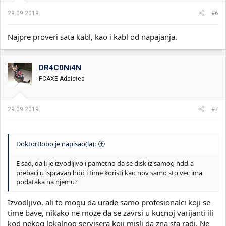
j
a
29.09.2019.
#6
:
Najpre proveri sata kabl, kao i kabl od napajanja.
DR4C0Ni4N
PCAXE Addicted
29.09.2019.
#7
DoktorBobo je napisao(la):
E sad, da li je izvodljivo i pametno da se disk iz samog hdd-a
prebaci u ispravan hdd i time koristi kao nov samo sto vec ima
podataka na njemu?
Izvodljivo, ali to mogu da urade samo profesionalci koji se
time bave, nikako ne moze da se zavrsi u kucnoj varijanti ili
kod nekog lokalnog servisera koji misli da zna sta radi. Ne