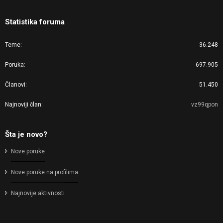
Statistika foruma
Teme
36.248
Poruka
697.905
Članovi
51.450
Najnoviji član
vz99qpon
Šta je novo?
Nove poruke
Nove poruke na profilima
Najnovije aktivnosti