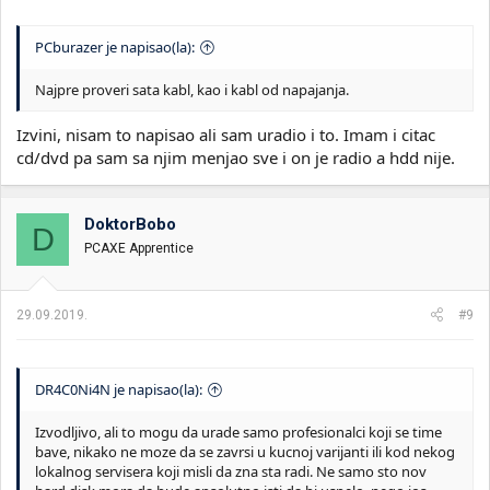
PCburazer je napisao(la):
Najpre proveri sata kabl, kao i kabl od napajanja.
Izvini, nisam to napisao ali sam uradio i to. Imam i citac
cd/dvd pa sam sa njim menjao sve i on je radio a hdd nije.
DoktorBobo
D
PCAXE Apprentice
29.09.2019.
#9
DR4C0Ni4N je napisao(la):
Izvodljivo, ali to mogu da urade samo profesionalci koji se time
bave, nikako ne moze da se zavrsi u kucnoj varijanti ili kod nekog
lokalnog servisera koji misli da zna sta radi. Ne samo sto nov