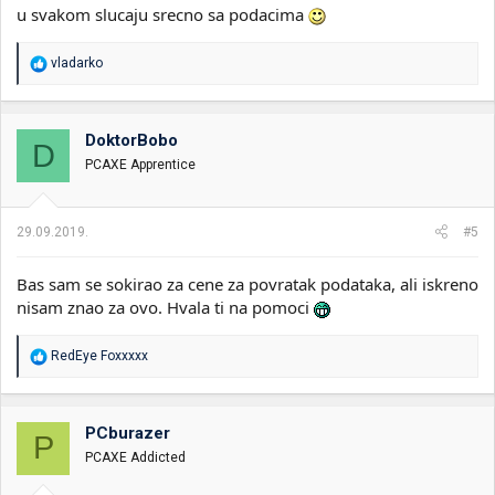
u svakom slucaju srecno sa podacima
R
vladarko
e
a
g
o
DoktorBobo
D
v
PCAXE Apprentice
a
n
j
a
29.09.2019.
#5
:
Bas sam se sokirao za cene za povratak podataka, ali iskreno
nisam znao za ovo. Hvala ti na pomoci
R
RedEye Foxxxxx
e
a
g
o
PCburazer
P
v
PCAXE Addicted
a
n