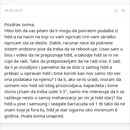
i
o
k
k
29.09.2019.
#1
t
r
e
e
Pozdrav svima,
m
t
e
a
Hteo bih da vas pitam da li mogu da povratim podatke iz
n
hdd-a na nacin na koji cu vam ispricati cim vam ukratko
j
ispricam sta se desilo. Dakle, racunar nece da pokrene
a
sistem ondosno pise da treba da se reboot-uje. Usao sam u
bios i video da ne prepoznaje hdd, a takodje hdd se ni ne
cuje da radi. Tako da pretpostavljam da ne radi vise. E sad,
da li je izvodljivo i pametno da se disk iz samog hdd-a
prebaci u ispravan hdd i time koristi kao nov samo sto vec
ima podataka na njemu? I da li, ako se to uradi, moram da
uzmem nov hdd od istog proizvodjaca, kapaciteta i tome
slicno (znam da treba uzeti 3.5", samo me interesuje da li se
razlikuje nesto u samoj mehanizaciji jer mi je hdd star)? Na
hdd-u pise i samsung i seagate barracuda od 1 tb tako da ne
znam koja je fora tu, hdd je star sigurno oko minimum 6
godina. Hvala svima unapred.