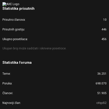
Statistika prisutnih
Prisutno članova
10
Prisutnih gostiju
446
Ukupno posetilaca
456
Ukupan broj može sadržati i skrivene posetioce.
Statistika foruma
Teme
36.251
Poruka
698.070
Članovi
51.905
Najnoviji član
citqo52