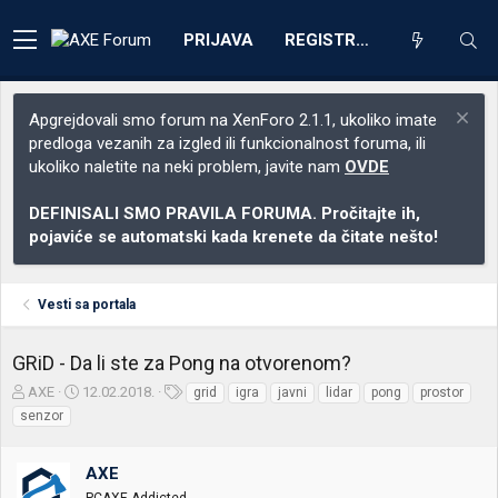
PRIJAVA
REGISTRACIJA
Apgrejdovali smo forum na XenForo 2.1.1, ukoliko imate
predloga vezanih za izgled ili funkcionalnost foruma, ili
ukoliko naletite na neki problem, javite nam
OVDE
DEFINISALI SMO PRAVILA FORUMA. Pročitajte ih,
pojaviće se automatski kada krenete da čitate nešto!
Vesti sa portala
GRiD - Da li ste za Pong na otvorenom?
Z
D
O
AXE
12.02.2018.
grid
igra
javni
lidar
pong
prostor
a
a
z
senzor
č
t
n
e
u
a
t
m
k
AXE
n
p
e