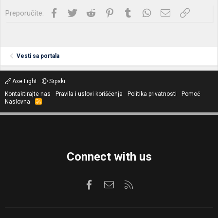
Facebook
Twitter
Reddit
Pinterest
Tumblr
WhatsApp
Imejl
Link
Preporučite:
Vesti sa portala
Axe Light
Srpski
Kontaktirajte nas
Pravila i uslovi korišćenja
Politika privatnosti
Pomoć
Naslovna
R
S
S
Connect with us
Facebook
Kontaktirajte nas
RSS