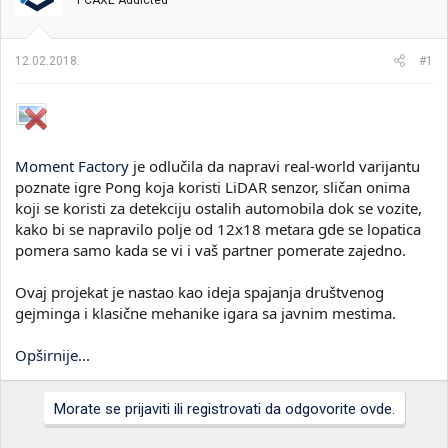
PCAXE Addicted
i
o
k
k
t
r
12.02.2018.
#1
e
e
m
t
e
a
n
j
a
Moment Factory
je odlučila da napravi real-world varijantu
poznate igre Pong koja koristi LiDAR senzor, sličan onima
koji se koristi za detekciju ostalih automobila dok se vozite,
kako bi se napravilo polje od 12x18 metara gde se lopatica
pomera samo kada se vi i vaš partner pomerate zajedno.
Ovaj projekat je nastao kao ideja spajanja društvenog
gejminga i klasične mehanike igara sa javnim mestima.
Opširnije...
Morate se prijaviti ili registrovati da odgovorite ovde.