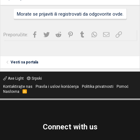
Morate se prijaviti ili registrovati da odgovorite ovde.
Facebook
Twitter
Reddit
Pinterest
Tumblr
WhatsApp
Imejl
Link
Preporučite:
Vesti sa portala
Axe Light
Srpski
Kontaktirajte nas
Pravila i uslovi korišćenja
Politika privatnosti
Pomoć
Naslovna
R
S
S
Connect with us