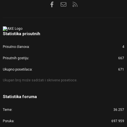
Facebook
Kontaktirajte nas
RSS
Statistika prisutnih
Prisutno članova
4
Prisutnih gostiju
667
Ukupno posetilaca
671
Ukupan broj može sadržati i skrivene posetioce.
Statistika foruma
Teme
36.257
Poruka
697.959