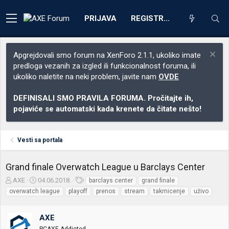
PRIJAVA
REGISTRACIJA
Apgrejdovali smo forum na XenForo 2.1.1, ukoliko imate
predloga vezanih za izgled ili funkcionalnost foruma, ili
ukoliko naletite na neki problem, javite nam
OVDE
DEFINISALI SMO PRAVILA FORUMA. Pročitajte ih,
pojaviće se automatski kada krenete da čitate nešto!
Vesti sa portala
Grand finale Overwatch League u Barclays Center
Z
D
O
AXE
04.06.2018.
barclays center
grand finale
a
a
z
overwatch league
playoff
prenos
stream
takmicenje
uživo
č
t
n
e
u
a
t
m
k
AXE
n
p
e