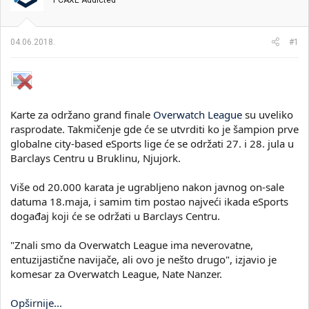
PCAXE Addicted
i
o
k
k
t
r
04.06.2018.
#1
e
e
m
t
e
a
n
j
a
Karte za održano grand finale
Overwatch League
su uveliko
rasprodate. Takmičenje gde će se utvrditi ko je šampion prve
globalne city-based eSports lige će se održati 27. i 28. jula u
Barclays Centru u Bruklinu, Njujork.
Više od 20.000 karata je ugrabljeno nakon javnog on-sale
datuma 18.maja, i samim tim postao najveći ikada eSports
događaj koji će se održati u Barclays Centru.
"Znali smo da Overwatch League ima neverovatne,
entuzijastične navijače, ali ovo je nešto drugo", izjavio je
komesar za Overwatch League, Nate Nanzer.
Opširnije...