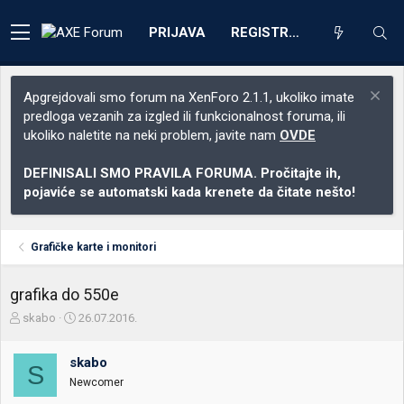
PRIJAVA
REGISTRACIJA
Apgrejdovali smo forum na XenForo 2.1.1, ukoliko imate
predloga vezanih za izgled ili funkcionalnost foruma, ili
ukoliko naletite na neki problem, javite nam
OVDE
DEFINISALI SMO PRAVILA FORUMA. Pročitajte ih,
pojaviće se automatski kada krenete da čitate nešto!
Grafičke karte i monitori
grafika do 550e
Z
D
skabo
26.07.2016.
a
a
č
t
skabo
e
u
S
t
m
Newcomer
n
p