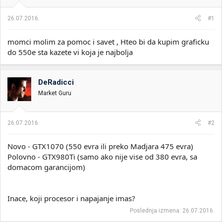
i
o
k
k
26.07.2016.
#1
t
r
e
e
momci molim za pomoc i savet , Hteo bi da kupim graficku
m
t
e
a
do 550e sta kazete vi koja je najbolja
n
j
a
DeRadicci
Market Guru
26.07.2016.
#2
Novo - GTX1070 (550 evra ili preko Madjara 475 evra)
Polovno - GTX980Ti (samo ako nije vise od 380 evra, sa
domacom garancijom)
Inace, koji procesor i napajanje imas?
Poslednja izmena:
26.07.2016.