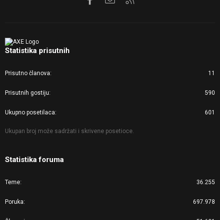
Statistika prisutnih
Prisutno članova
11
Prisutnih gostiju
590
Ukupno posetilaca
601
Ukupan broj može sadržati i skrivene posetioce.
Statistika foruma
Teme
36.255
Poruka
697.978