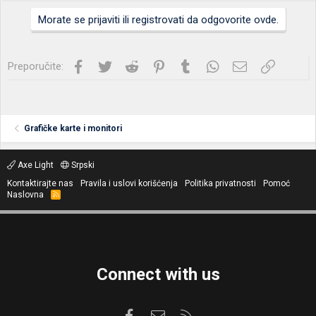
Morate se prijaviti ili registrovati da odgovorite ovde.
Facebook
Twitter
Reddit
Pinterest
Tumblr
WhatsApp
Imejl
Link
Preporučite:
Grafičke karte i monitori
Axe Light
Srpski
Kontaktirajte nas
Pravila i uslovi korišćenja
Politika privatnosti
Pomoć
Naslovna
R
S
S
Connect with us
Facebook
Kontaktirajte nas
RSS