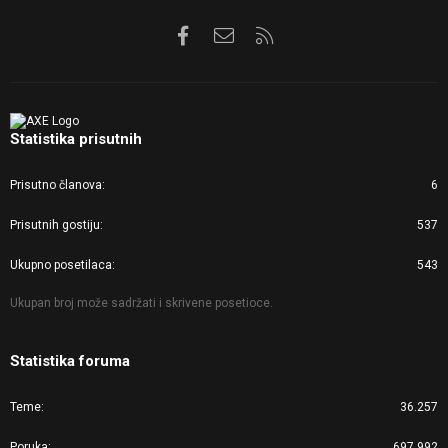
Facebook
Kontaktirajte nas
RSS
Statistika prisutnih
Prisutno članova
6
Prisutnih gostiju
537
Ukupno posetilaca
543
Ukupan broj može sadržati i skrivene posetioce.
Statistika foruma
Teme
36.257
Poruka
697.992