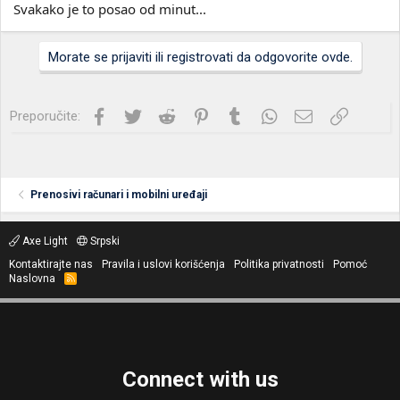
Svakako je to posao od minut...
Morate se prijaviti ili registrovati da odgovorite ovde.
Facebook
Twitter
Reddit
Pinterest
Tumblr
WhatsApp
Imejl
Link
Preporučite:
Prenosivi računari i mobilni uređaji
Axe Light
Srpski
Kontaktirajte nas
Pravila i uslovi korišćenja
Politika privatnosti
Pomoć
Naslovna
R
S
S
Connect with us