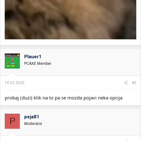
Plauer1
PCAXE Member
10.02.2025.
#2
probaj (duzi) klik na to pa se mozda pojavi neka opcija
peja81
P
Moderator