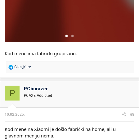
Kod mene ima fabricki grupisano.
R
Cika_Kure
e
a
g
o
PCburazer
P
v
PCAXE Addicted
a
n
j
a
10.02.2025.
#8
:
Kod mene na Xiaomi je došlo fabrički na home, ali u
glavnom meniju nema.