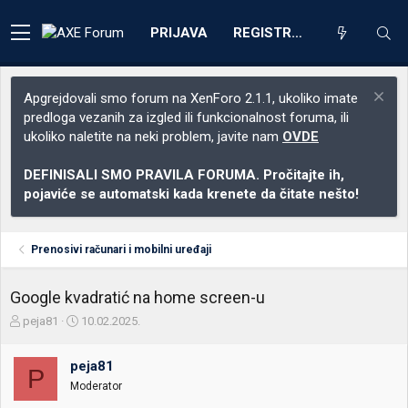
PRIJAVA
REGISTRACIJA
Apgrejdovali smo forum na XenForo 2.1.1, ukoliko imate
predloga vezanih za izgled ili funkcionalnost foruma, ili
ukoliko naletite na neki problem, javite nam
OVDE
DEFINISALI SMO PRAVILA FORUMA. Pročitajte ih,
pojaviće se automatski kada krenete da čitate nešto!
Prenosivi računari i mobilni uređaji
Google kvadratić na home screen-u
Z
D
peja81
10.02.2025.
a
a
č
t
peja81
e
u
P
t
m
Moderator
n
p