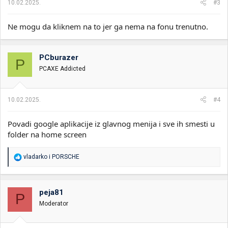
10.02.2025.
#3
Ne mogu da kliknem na to jer ga nema na fonu trenutno.
PCburazer
P
PCAXE Addicted
10.02.2025.
#4
Povadi google aplikacije iz glavnog menija i sve ih smesti u
folder na home screen
R
vladarko
i
PORSCHE
e
a
g
o
peja81
P
v
Moderator
a
n
j