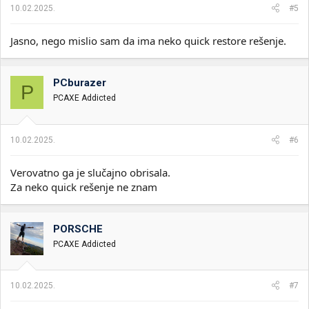
a
10.02.2025.
#5
:
Jasno, nego mislio sam da ima neko quick restore rešenje.
PCburazer
P
PCAXE Addicted
10.02.2025.
#6
Verovatno ga je slučajno obrisala.
Za neko quick rešenje ne znam
PORSCHE
PCAXE Addicted
10.02.2025.
#7