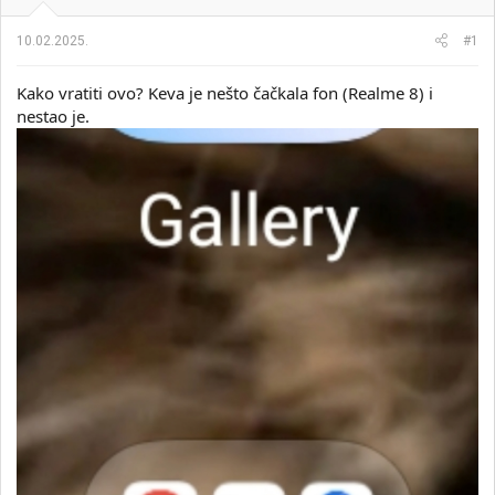
i
o
k
k
10.02.2025.
#1
t
r
e
e
Kako vratiti ovo? Keva je nešto čačkala fon (Realme 8) i
m
t
e
a
nestao je.
n
j
a