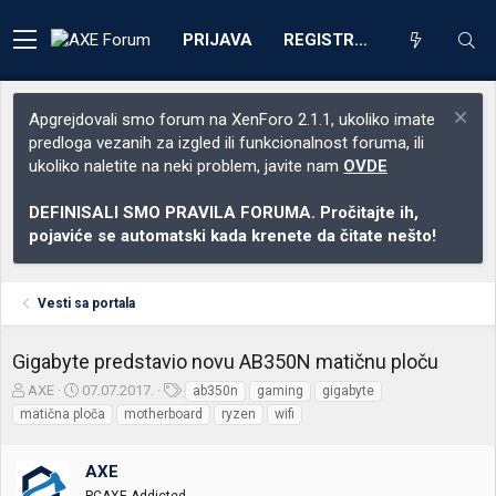
PRIJAVA
REGISTRACIJA
Apgrejdovali smo forum na XenForo 2.1.1, ukoliko imate
predloga vezanih za izgled ili funkcionalnost foruma, ili
ukoliko naletite na neki problem, javite nam
OVDE
DEFINISALI SMO PRAVILA FORUMA. Pročitajte ih,
pojaviće se automatski kada krenete da čitate nešto!
Vesti sa portala
Gigabyte predstavio novu AB350N matičnu ploču
Z
D
O
AXE
07.07.2017.
ab350n
gaming
gigabyte
a
a
z
matična ploča
motherboard
ryzen
wifi
č
t
n
e
u
a
t
m
k
AXE
n
p
e