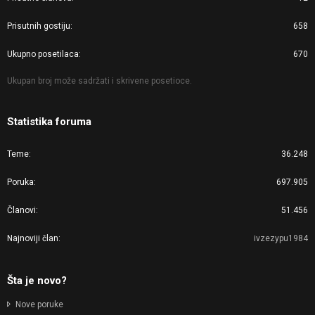
Prisutnih gostiju
658
Ukupno posetilaca
670
Ukupan broj može sadržati i skrivene posetioce.
Statistika foruma
Teme
36.248
Poruka
697.905
Članovi
51.456
Najnoviji član
ivzezypu1984
Šta je novo?
Nove poruke