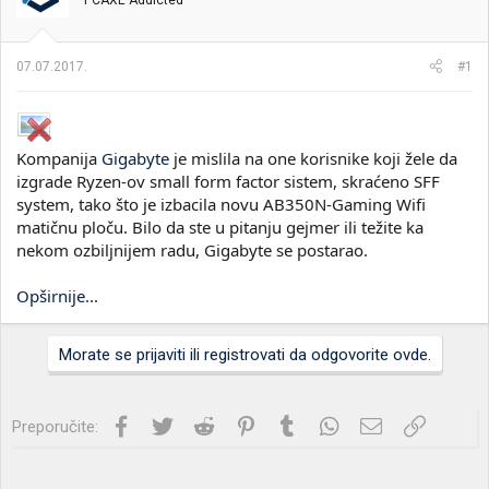
PCAXE Addicted
i
o
k
k
t
r
07.07.2017.
#1
e
e
m
t
e
a
n
j
Kompanija
Gigabyte
je mislila na one korisnike koji žele da
a
izgrade Ryzen-ov small form factor sistem, skraćeno SFF
system, tako što je izbacila novu AB350N-Gaming Wifi
matičnu ploču. Bilo da ste u pitanju gejmer ili težite ka
nekom ozbiljnijem radu, Gigabyte se postarao.
Opširnije...
Morate se prijaviti ili registrovati da odgovorite ovde.
Facebook
Twitter
Reddit
Pinterest
Tumblr
WhatsApp
Imejl
Link
Preporučite: