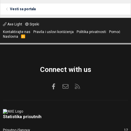
Vesti sa portala
Axe Light
Srpski
Kontaktirajte nas
Pravila i uslovi korišćenja
Politika privatnosti
Pomoć
Naslovna
R
S
S
Connect with us
Facebook
Kontaktirajte nas
RSS
Statistika prisutnih
Prisutno članova
12