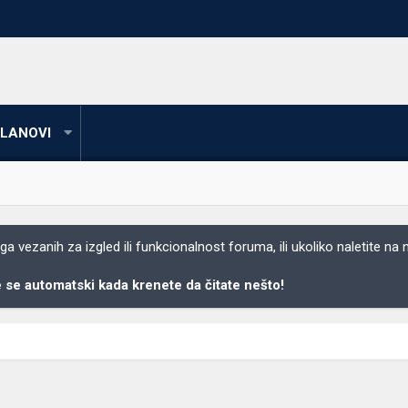
LANOVI
 vezanih za izgled ili funkcionalnost foruma, ili ukoliko naletite na
se automatski kada krenete da čitate nešto!