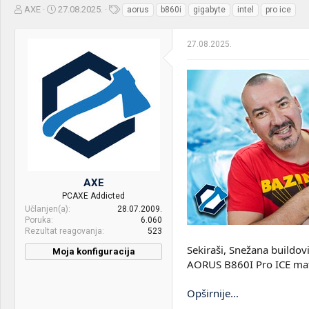
Z
D
O
AXE
27.08.2025.
aorus
b860i
gigabyte
intel
pro ice
a
a
z
č
t
n
27.08.2025.
e
u
a
t
m
k
n
p
e
i
o
k
k
t
r
e
e
m
t
e
a
n
j
AXE
a
PCAXE Addicted
Učlanjen(a)
28.07.2009.
Poruka
6.060
Rezultat reagovanja
523
Sekiraši, Snežana buildovi
Moja konfiguracija
AORUS B860I Pro ICE mati
Opširnije...