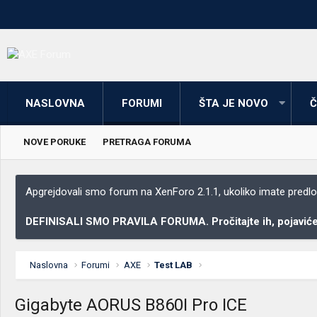
NASLOVNA
FORUMI
ŠTA JE NOVO
Č
NOVE PORUKE
PRETRAGA FORUMA
Apgrejdovali smo forum na XenForo 2.1.1, ukoliko imate predloga
DEFINISALI SMO PRAVILA FORUMA. Pročitajte ih, pojaviće 
Naslovna
Forumi
AXE
Test LAB
Gigabyte AORUS B860I Pro ICE