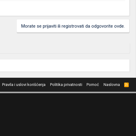
Morate se prijaviti ili registrovati da odgovorite ovde.
Pravila i uslovi korišćenja
Politika privatnosti
Pomoć
Naslovna
R
S
S