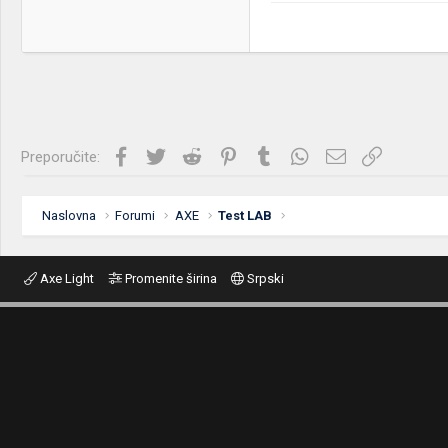
Facebook
Twitter
Reddit
Pinterest
Tumblr
WhatsApp
Imejl
Link
Preporučite:
Naslovna
Forumi
AXE
Test LAB
Axe Light
Promenite širina
Srpski