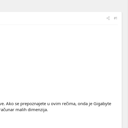
#1
ldove. Ako se prepoznajete u ovim rečima, onda je Gigabyte
računar malih dimenzija.