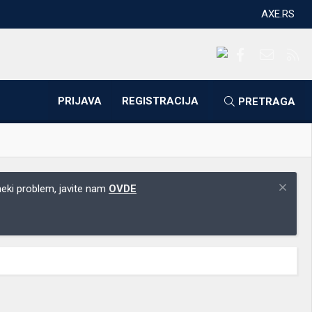
AXE.RS
Facebook
Kontakti
RS
PRIJAVA
REGISTRACIJA
PRETRAGA
 neki problem, javite nam
OVDE