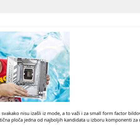
 svakako nisu izašli iz mode, a to važi i za small form factor bi
čna ploča jedna od najboljih kandidata u izboru komponenti za 