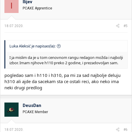
Ilijev
I
PCAXE Apprentice
18.07.2020.
#5
Luka Aleksić je napisao(la):
I ja mislim da je u tom cenovnom rangu redagon možda i najbolji
izbor. Imam njihove h110 preko 2 godine, i prezadovoljan sam.
pogledao sam i h110 i h310, pa mi za sad najbolje deluju
h310 ali ajde da sacekam sta ce ostali reci, ako neko ima
neki drugi predlog
DeusDan
PCAXE Member
18.07.2020.
#6