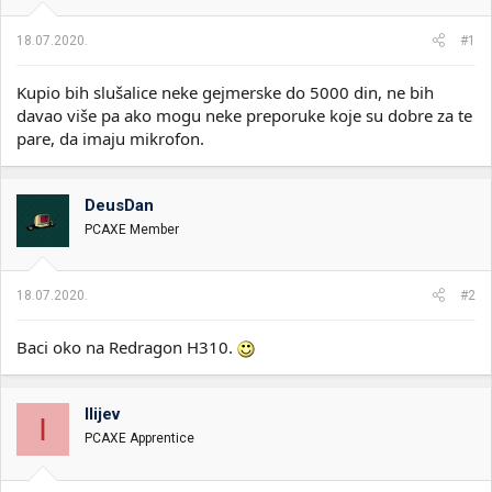
i
o
k
k
18.07.2020.
#1
t
r
e
e
Kupio bih slušalice neke gejmerske do 5000 din, ne bih
m
t
e
a
davao više pa ako mogu neke preporuke koje su dobre za te
n
pare, da imaju mikrofon.
j
a
DeusDan
PCAXE Member
18.07.2020.
#2
Baci oko na Redragon H310.
Ilijev
I
PCAXE Apprentice