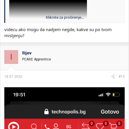
Kliknite za proširenje...
videcu ako mogu da nadjem negde, kakve su po tvom
misljenju?
Ilijev
I
PCAXE Apprentice
18.07.2020.
#13