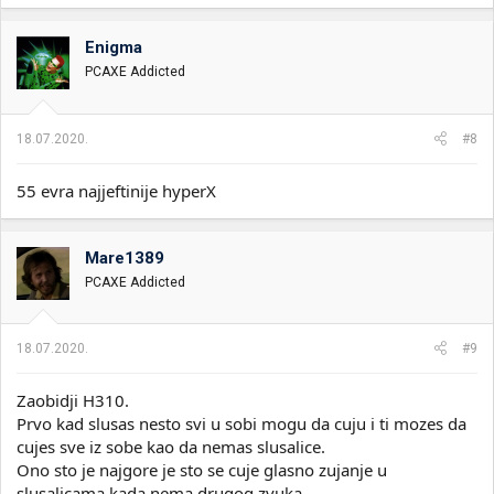
Enigma
PCAXE Addicted
18.07.2020.
#8
55 evra najjeftinije hyperX
Mare1389
PCAXE Addicted
18.07.2020.
#9
Zaobidji H310.
Prvo kad slusas nesto svi u sobi mogu da cuju i ti mozes da
cujes sve iz sobe kao da nemas slusalice.
Ono sto je najgore je sto se cuje glasno zujanje u
slusalicama kada nema drugog zvuka.