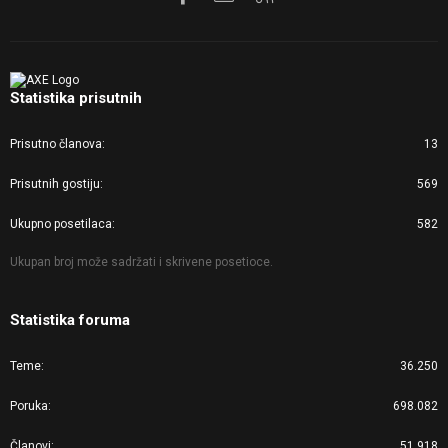
Statistika prisutnih
Prisutno članova
13
Prisutnih gostiju
569
Ukupno posetilaca
582
Ukupan broj može sadržati i skrivene posetioce.
Statistika foruma
Teme
36.250
Poruka
698.082
Članovi
51.918