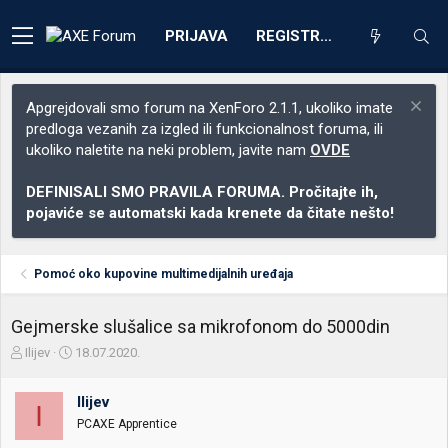
PRIJAVA
REGISTRACIJA
Apgrejdovali smo forum na XenForo 2.1.1, ukoliko imate
predloga vezanih za izgled ili funkcionalnost foruma, ili
ukoliko naletite na neki problem, javite nam
OVDE
DEFINISALI SMO PRAVILA FORUMA. Pročitajte ih,
pojaviće se automatski kada krenete da čitate nešto!
Pomoć oko kupovine multimedijalnih uređaja
Gejmerske slušalice sa mikrofonom do 5000din
Z
D
Ilijev
18.07.2020.
a
a
č
t
Ilijev
e
u
I
t
m
PCAXE Apprentice
n
p