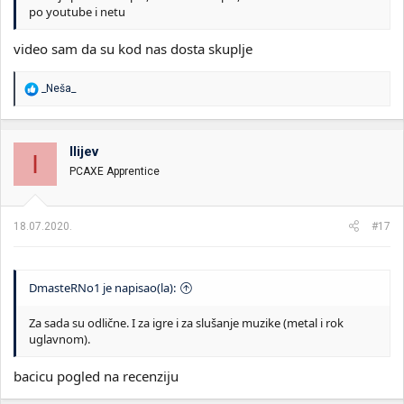
po youtube i netu
video sam da su kod nas dosta skuplje
R
_Neša_
e
a
g
o
Ilijev
I
v
PCAXE Apprentice
a
n
j
a
18.07.2020.
#17
:
DmasteRNo1 je napisao(la):
Za sada su odlične. I za igre i za slušanje muzike (metal i rok
uglavnom).
bacicu pogled na recenziju