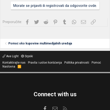
Morate se prijaviti ili registrovati da odgovorite ovde.
Facebook
Twitter
Reddit
Pinterest
Tumblr
WhatsApp
Imejl
Link
Preporučite:
Pomoć oko kupovine multimedijalnih uređaja
Axe Light
Srpski
Kontaktirajte nas
Pravila i uslovi korišćenja
Politika privatnosti
Pomoć
Naslovna
R
S
S
Connect with us
Facebook
Kontaktirajte nas
RSS