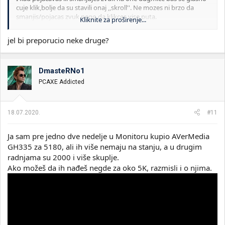
cuje klik,bolje da su stavili onaj ,,skroll''. Ne mozes ni brzo da
smanjis/pojacas zvuk nego da klikces vise puta.
Kliknite za proširenje...
Sve u svemu ja sam vratio te slusalice ne mogu da ih koristim.
jel bi preporucio neke druge?
DmasteRNo1
PCAXE Addicted
18.07.2020.
#11
Ja sam pre jedno dve nedelje u Monitoru kupio AVerMedia
GH335 za 5180, ali ih više nemaju na stanju, a u drugim
radnjama su 2000 i više skuplje.
Ako možeš da ih nađeš negde za oko 5K, razmisli i o njima.