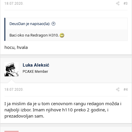
18.07.2020.
#3
DeusDan je napisao(la):
Baci oko na Redragon H310.
hocu, hvala
Luka Aleksić
PCAXE Member
18.07.2020.
#4
I ja mislim da je u tom cenovnom rangu redagon možda i
najbolji izbor. Imam njihove h110 preko 2 godine, i
prezadovoljan sam.