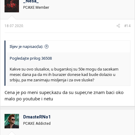
_Neša_
PCAXE Member
18.07.2020.
#14
Ilijev je napisao(la):
Pogledajte prilog 36508
Kakve su ovo slusalice, u bugarskoj su 50e mogu da sacekam
mesec dana pa da mi ih burazer donese kad bude dolazio u
srbiju, pa me zanimaju misljenja i za ove sluske?
Cena je po meni super,kazu da su super,ne znam baci oko
malo po youtube i netu
DmasteRNo1
PCAXE Addicted