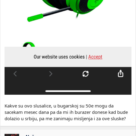
Kakve su ovo slusalice, u bugarskoj su 50e mogu da
sacekam mesec dana pa da mi ih burazer donese kad bude
dolazio u srbiju, pa me zanimaju misljenja i za ove sluske?