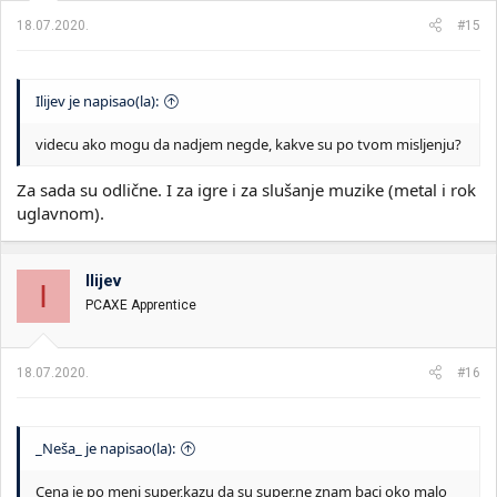
18.07.2020.
#15
Ilijev je napisao(la):
videcu ako mogu da nadjem negde, kakve su po tvom misljenju?
Za sada su odlične. I za igre i za slušanje muzike (metal i rok
uglavnom).
Ilijev
I
PCAXE Apprentice
18.07.2020.
#16
_Neša_ je napisao(la):
Cena je po meni super,kazu da su super,ne znam baci oko malo