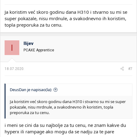
Ja koristim već skoro godinu dana H310 i stvarno su mi se
super pokazale, nisu mrdnule, a svakodnevno ih koristim,
topla preporuka za tu cenu.
Ilijev
I
PCAXE Apprentice
18.07.2020.
#7
DeusDan je napisao(la):
Ja koristim već skoro godinu dana H310 i stvarno su mi se super
pokazale, nisu mrdnule, a svakodnevno ih koristim, topla
preporuka za tu cenu.
i meni se cini da su najbolje za tu cenu, ne znam kakve du
hyperx ili rampage ako mogu da se nadju za te pare