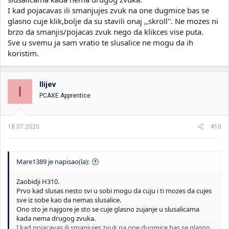
I kad pojacavas ili smanjujes zvuk na one dugmice bas se
glasno cuje klik,bolje da su stavili onaj ,,skroll''. Ne mozes ni
brzo da smanjis/pojacas zvuk nego da klikces vise puta.
Sve u svemu ja sam vratio te slusalice ne mogu da ih
koristim.
Ilijev
I
PCAXE Apprentice
18.07.2020.
#10
Mare1389 je napisao(la):
Zaobidji H310.
Prvo kad slusas nesto svi u sobi mogu da cuju i ti mozes da cujes
sve iz sobe kao da nemas slusalice.
Ono sto je najgore je sto se cuje glasno zujanje u slusalicama
kada nema drugog zvuka.
I kad pojacavas ili smanjujes zvuk na one dugmice bas se glasno