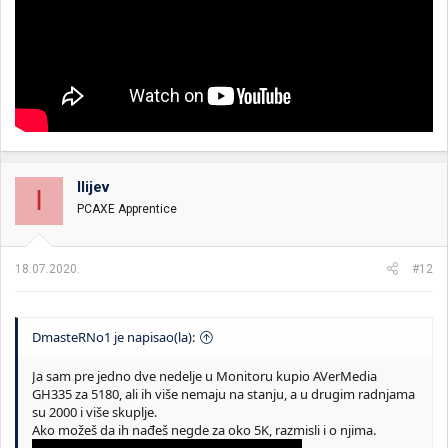
Ilijev
I
PCAXE Apprentice
18.07.2020.
#12
DmasteRNo1 je napisao(la):
Ja sam pre jedno dve nedelje u Monitoru kupio AVerMedia
GH335 za 5180, ali ih više nemaju na stanju, a u drugim radnjama
su 2000 i više skuplje.
Ako možeš da ih nađeš negde za oko 5K, razmisli i o njima.