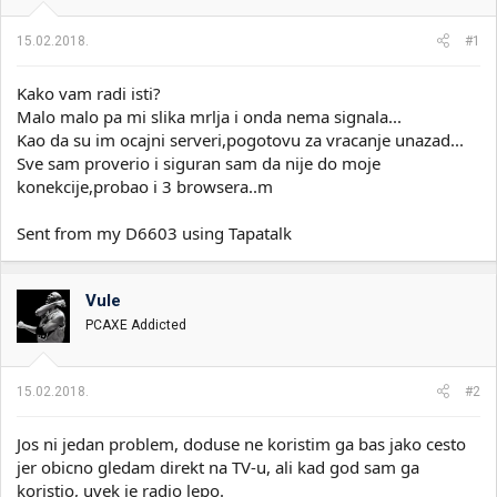
i
o
k
k
15.02.2018.
#1
t
r
e
e
Kako vam radi isti?
m
t
e
a
Malo malo pa mi slika mrlja i onda nema signala...
n
Kao da su im ocajni serveri,pogotovu za vracanje unazad...
j
Sve sam proverio i siguran sam da nije do moje
a
konekcije,probao i 3 browsera..m
Sent from my D6603 using Tapatalk
Vule
PCAXE Addicted
15.02.2018.
#2
Jos ni jedan problem, doduse ne koristim ga bas jako cesto
jer obicno gledam direkt na TV-u, ali kad god sam ga
koristio, uvek je radio lepo.