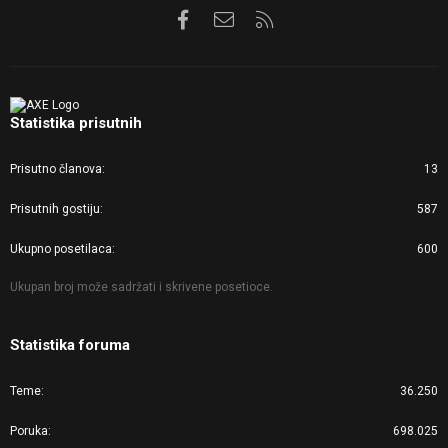
Facebook
Kontaktirajte nas
RSS
Statistika prisutnih
Prisutno članova
13
Prisutnih gostiju
587
Ukupno posetilaca
600
Ukupan broj može sadržati i skrivene posetioce.
Statistika foruma
Teme
36.250
Poruka
698.025