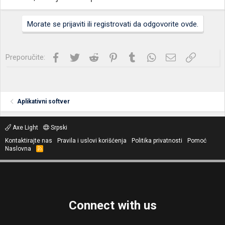
Morate se prijaviti ili registrovati da odgovorite ovde.
Facebook
Twitter
Reddit
Pinterest
Tumblr
WhatsApp
Imejl
Link
Preporučite:
Aplikativni softver
Axe Light
Srpski
Kontaktirajte nas
Pravila i uslovi korišćenja
Politika privatnosti
Pomoć
Naslovna
R
S
S
Connect with us