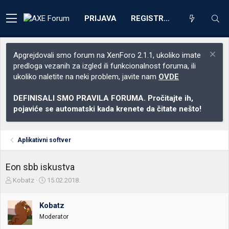
PRIJAVA
REGISTRACIJA
Apgrejdovali smo forum na XenForo 2.1.1, ukoliko imate
predloga vezanih za izgled ili funkcionalnost foruma, ili
ukoliko naletite na neki problem, javite nam
OVDE
DEFINISALI SMO PRAVILA FORUMA. Pročitajte ih,
pojaviće se automatski kada krenete da čitate nešto!
Aplikativni softver
Eon sbb iskustva
Z
D
Kobatz
15.02.2018.
a
a
č
t
Kobatz
e
u
t
m
Moderator
n
p