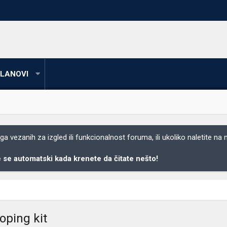
LANOVI
 vezanih za izgled ili funkcionalnost foruma, ili ukoliko naletite na
se automatski kada krenete da čitate nešto!
oping kit