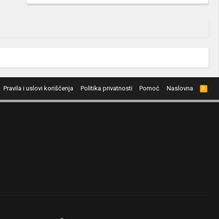
Pravila i uslovi korišćenja
Politika privatnosti
Pomoć
Naslovna
R
S
S