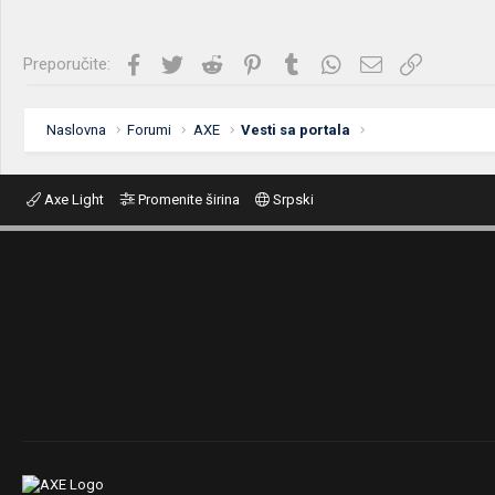
Facebook
Twitter
Reddit
Pinterest
Tumblr
WhatsApp
Imejl
Link
Preporučite:
Naslovna
Forumi
AXE
Vesti sa portala
Axe Light
Promenite širina
Srpski