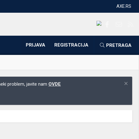
AXE.RS
Facebook
Kontakti
RS
PRIJAVA
REGISTRACIJA
PRETRAGA
 neki problem, javite nam
OVDE