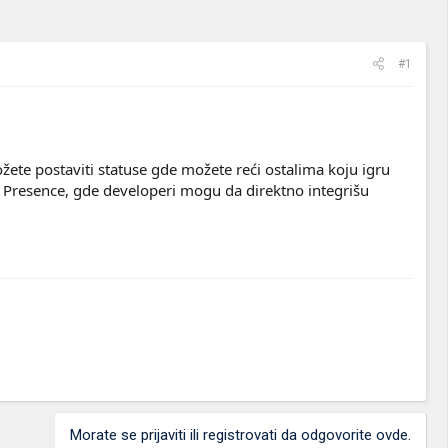
#1
ožete postaviti statuse gde možete reći ostalima koju igru
 Presence, gde developeri mogu da direktno integrišu
Morate se prijaviti ili registrovati da odgovorite ovde.