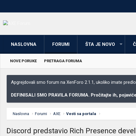
NASLOVNA
FORUMI
ŠTA JE NOVO
Č
NOVE PORUKE
PRETRAGA FORUMA
Apgrejdovali smo forum na XenForo 2.1.1, ukoliko imate predloga
DEFINISALI SMO PRAVILA FORUMA. Pročitajte ih, pojaviće 
Naslovna
Forumi
AXE
Vesti sa portala
Discord predstavio Rich Presence devel