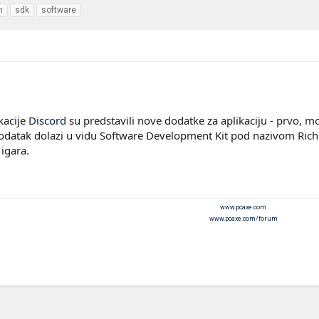
h
sdk
software
kacije
Discord
su predstavili nove dodatke za aplikaciju - prvo, m
 dodatak dolazi u vidu Software Development Kit pod nazivom Rich
 igara.
www.pcaxe.com
www.pcaxe.com/forum