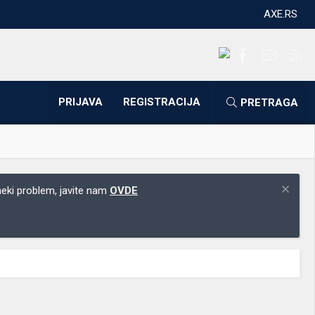
AXE.RS
Facebook
Kontakti
RS
PRIJAVA
REGISTRACIJA
PRETRAGA
 neki problem, javite nam
OVDE