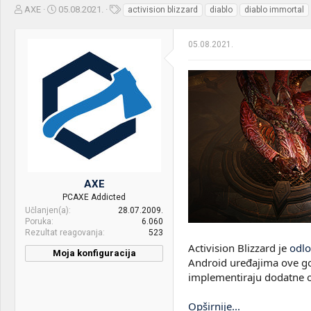
Z
D
O
AXE
05.08.2021.
activision blizzard
diablo
diablo immortal
a
a
z
č
t
n
05.08.2021.
e
u
a
t
m
k
n
p
e
i
o
k
k
t
r
e
e
m
t
e
a
n
j
AXE
a
PCAXE Addicted
Učlanjen(a)
28.07.2009.
Poruka
6.060
Rezultat reagovanja
523
Activision Blizzard je
odlo
Moja konfiguracija
Android uređajima ove god
implementiraju dodatne o
Opširnije...