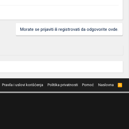
Morate se prijaviti ili registrovati da odgovorite ovde.
Pravila i uslovi korišćenja
Politika privatnosti
Pomoć
Naslovna
R
S
S