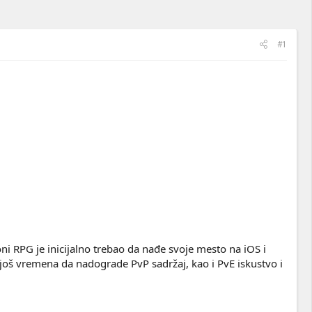
#1
oni RPG je inicijalno trebao da nađe svoje mesto na iOS i
 još vremena da nadograde PvP sadržaj, kao i PvE iskustvo i