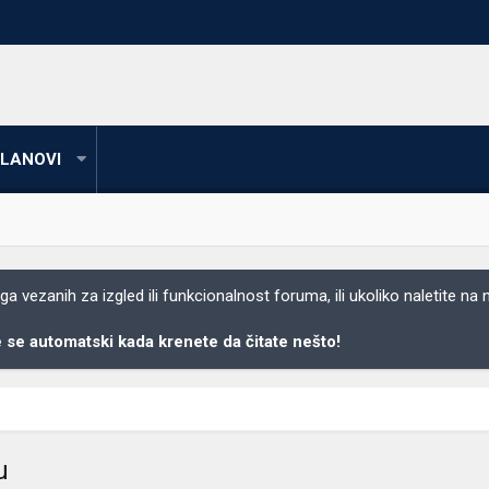
LANOVI
 vezanih za izgled ili funkcionalnost foruma, ili ukoliko naletite na
se automatski kada krenete da čitate nešto!
u