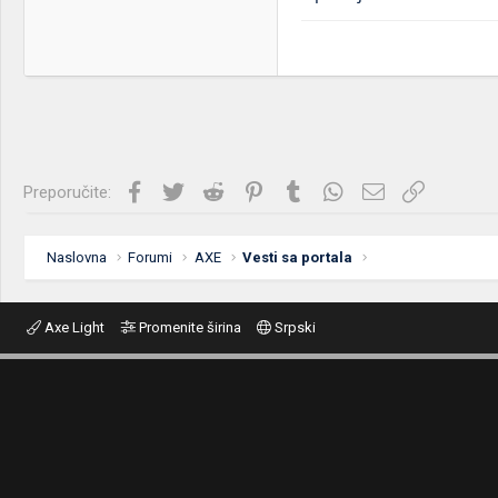
Facebook
Twitter
Reddit
Pinterest
Tumblr
WhatsApp
Imejl
Link
Preporučite:
Naslovna
Forumi
AXE
Vesti sa portala
Axe Light
Promenite širina
Srpski