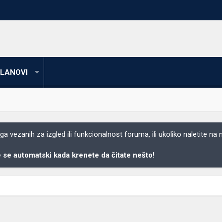
LANOVI
 vezanih za izgled ili funkcionalnost foruma, ili ukoliko naletite na
se automatski kada krenete da čitate nešto!