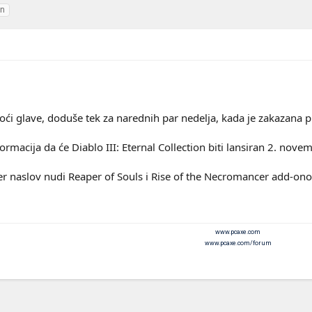
on
oći glave, doduše tek za narednih par nedelja, kada je zakazana pr
ormacija da će Diablo III: Eternal Collection biti lansiran 2. nov
er naslov nudi Reaper of Souls i Rise of the Necromancer add-ono
www.pcaxe.com
www.pcaxe.com/forum