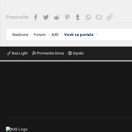
Facebook
Twitter
Reddit
Pinterest
Tumblr
WhatsApp
Imejl
Link
Preporučite:
Naslovna
Forumi
AXE
Vesti sa portala
Axe Light
Promenite širina
Srpski