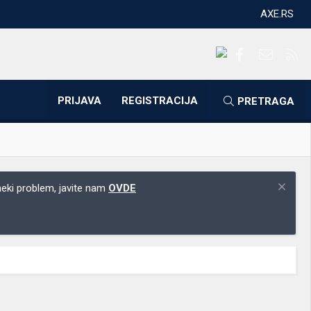
AXE.RS
Facebook
Kontakti
RS
PRIJAVA
REGISTRACIJA
PRETRAGA
 neki problem, javite nam
OVDE