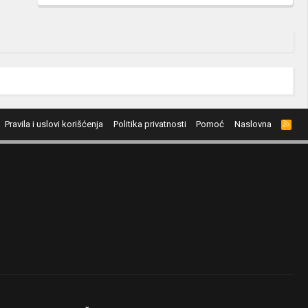
Pravila i uslovi korišćenja
Politika privatnosti
Pomoć
Naslovna
R
S
S