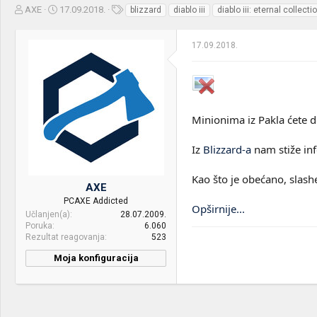
Z
D
O
AXE
17.09.2018.
blizzard
diablo iii
diablo iii: eternal collecti
a
a
z
č
t
n
17.09.2018.
e
u
a
t
m
k
n
p
e
i
o
k
k
t
r
Minionima iz Pakla ćete d
e
e
m
t
Iz
Blizzard-a
nam stiže inf
e
a
n
j
Kao što je obećano, slash
AXE
a
PCAXE Addicted
Opširnije...
Učlanjen(a)
28.07.2009.
Poruka
6.060
Rezultat reagovanja
523
Moja konfiguracija