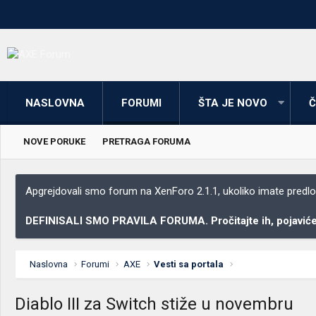
NASLOVNA
FORUMI
ŠTA JE NOVO
Č
NOVE PORUKE
PRETRAGA FORUMA
Apgrejdovali smo forum na XenForo 2.1.1, ukoliko imate predloga
DEFINISALI SMO PRAVILA FORUMA. Pročitajte ih, pojaviće 
Naslovna
Forumi
AXE
Vesti sa portala
Diablo III za Switch stiže u novembru