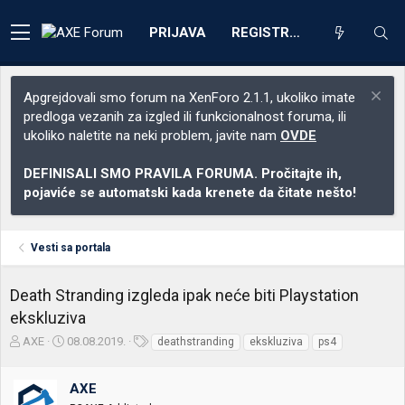
PRIJAVA
REGISTRACIJA
Apgrejdovali smo forum na XenForo 2.1.1, ukoliko imate
predloga vezanih za izgled ili funkcionalnost foruma, ili
ukoliko naletite na neki problem, javite nam
OVDE
DEFINISALI SMO PRAVILA FORUMA. Pročitajte ih,
pojaviće se automatski kada krenete da čitate nešto!
Vesti sa portala
Death Stranding izgleda ipak neće biti Playstation
ekskluziva
Z
D
O
AXE
08.08.2019.
deathstranding
ekskluziva
ps4
a
a
z
č
t
n
AXE
e
u
a