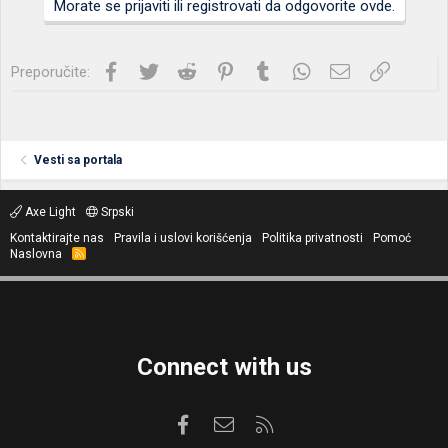
Morate se prijaviti ili registrovati da odgovorite ovde.
Facebook
Twitter
Reddit
Pinterest
Tumblr
WhatsApp
Imejl
Link
Preporučite:
Vesti sa portala
Axe Light
Srpski
Kontaktirajte nas
Pravila i uslovi korišćenja
Politika privatnosti
Pomoć
Naslovna
R
S
S
Connect with us
Facebook
Kontaktirajte nas
RSS