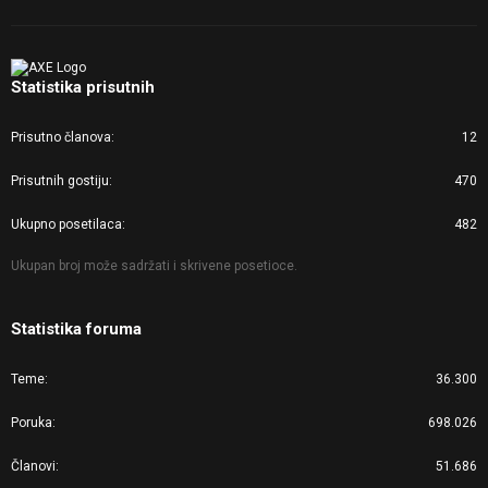
Statistika prisutnih
Prisutno članova
12
Prisutnih gostiju
470
Ukupno posetilaca
482
Ukupan broj može sadržati i skrivene posetioce.
Statistika foruma
Teme
36.300
Poruka
698.026
Članovi
51.686