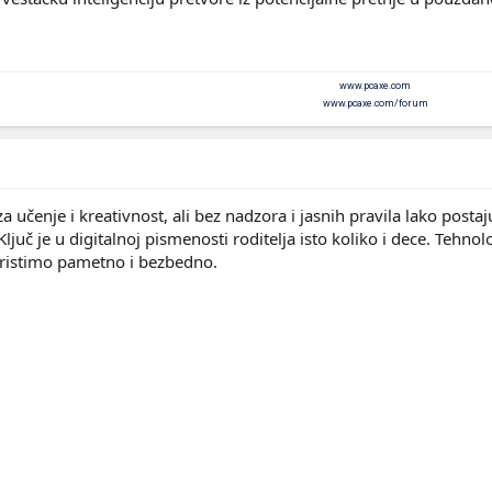
www.pcaxe.com
www.pcaxe.com/forum
za učenje i kreativnost, ali bez nadzora i jasnih pravila lako posta
juč je u digitalnoj pismenosti roditelja isto koliko i dece. Teh
ristimo pametno i bezbedno.