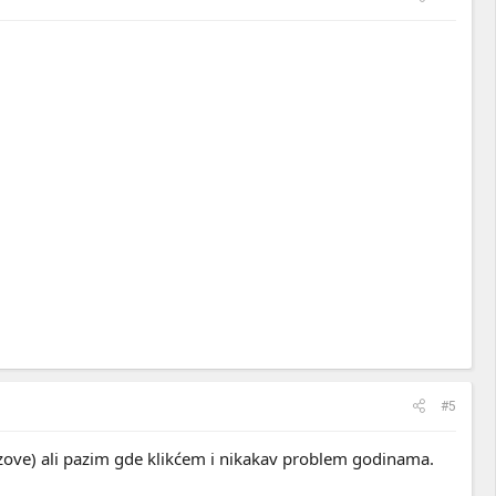
#5
zove) ali pazim gde klikćem i nikakav problem godinama.