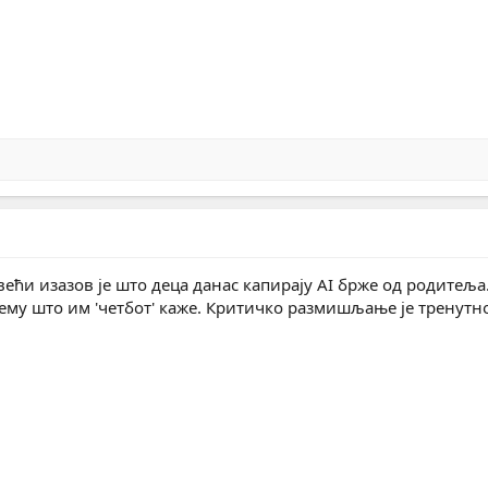
јвећи изазов је што деца данас капирају AI брже од родитељ
вему што им 'четбот' каже. Критичко размишљање је тренут