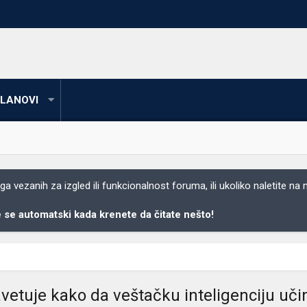
LANOVI
 vezanih za izgled ili funkcionalnost foruma, ili ukoliko naletite na
se automatski kada krenete da čitate nešto!
etuje kako da veštačku inteligenciju uč