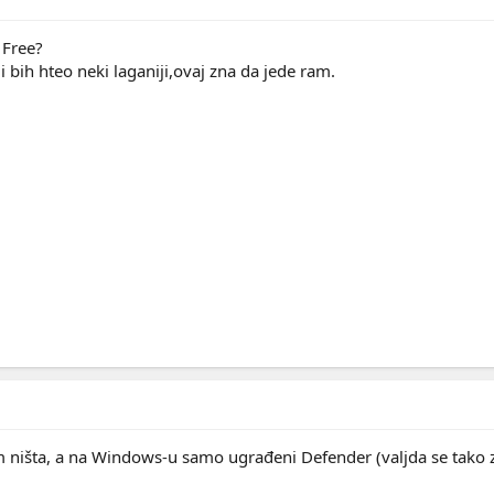
 Free?
 bih hteo neki laganiji,ovaj zna da jede ram.
m ništa, a na Windows-u samo ugrađeni Defender (valjda se tako 