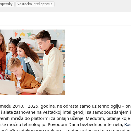
spersky
veštačka inteligencija
zmeđu 2010. i 2025. godine, ne odrasta samo uz tehnologiju – ona u
 i alate zasnovane na veštačkoj inteligenciji sa samopouzdanjem 
enih mreža do platformi za onlajn učenje. Međutim, pitanje koje za
više moćnu tehnologiju. Povodom Dana bezbednog interneta,
Ka
 veštačku inteligenciju pretvore iz potencijalne pretnje u pouzda