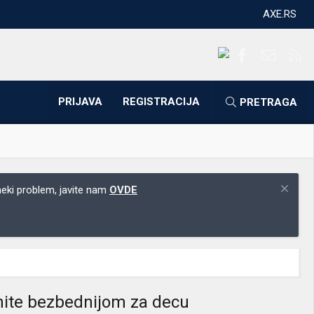
AXE.RS
Facebook
Kontakti
RS
PRIJAVA
REGISTRACIJA
PRETRAGA
 neki problem, javite nam
OVDE
inite bezbednijom za decu