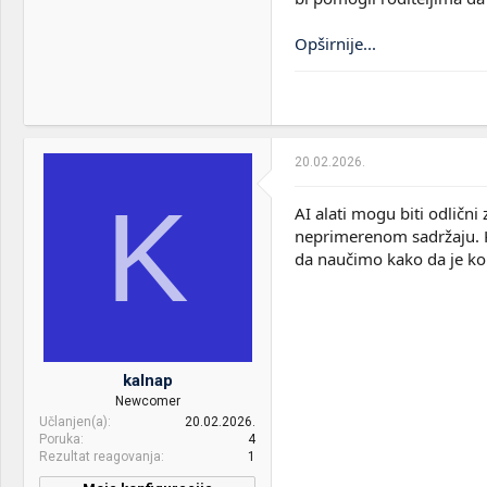
Opširnije...
20.02.2026.
K
AI alati mogu biti odlični 
neprimerenom sadržaju. Kl
da naučimo kako da je ko
kalnap
Newcomer
Učlanjen(a)
20.02.2026.
Poruka
4
Rezultat reagovanja
1