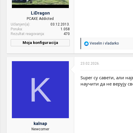
LiDragon
PCAXE Addicted
Učlanjen(a)
03.12.2013.
Poruka
1.058
Rezultat reagovanja
470
Moja konfiguracija
R
Veselin
i
vladarko
e
a
g
o
23.02.2026.
v
a
K
n
Super су савети, али на
j
научити да не верују с
a
:
kalnap
Newcomer