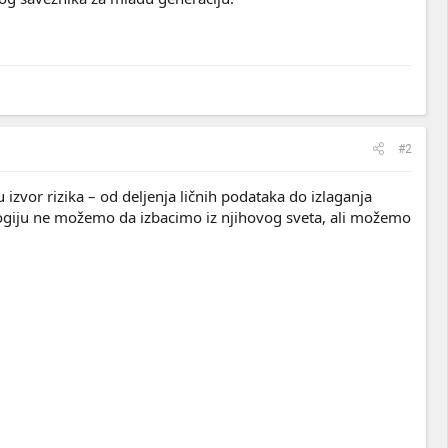
#2
ju izvor rizika – od deljenja ličnih podataka do izlaganja
nologiju ne možemo da izbacimo iz njihovog sveta, ali možemo