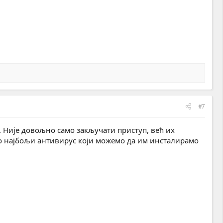
#7
а. Није довољно само закључати приступ, већ их
но најбољи антивирус који можемо да им инсталирамо