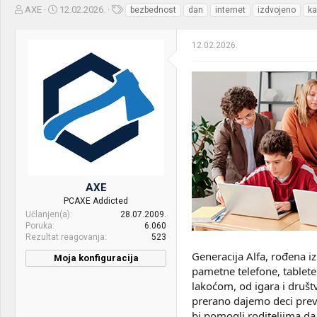
Z
D
O
AXE
12.02.2026.
bezbednost
dan
internet
izdvojeno
ka
a
a
z
č
t
n
12.02.2026.
e
u
a
t
m
k
n
p
e
i
o
k
k
t
r
e
e
m
t
e
a
n
j
AXE
a
PCAXE Addicted
Učlanjen(a)
28.07.2009.
Poruka
6.060
Rezultat reagovanja
523
Generacija Alfa, rođena i
Moja konfiguracija
pametne telefone, tablete
lakoćom, od igara i društv
prerano dajemo deci pre
bi pomogli roditeljima da