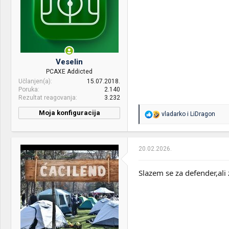
Veselin
PCAXE Addicted
Učlanjen(a)
15.07.2018.
Poruka
2.140
Rezultat reagovanja
3.232
Moja konfiguracija
R
vladarko
i
LiDragon
e
a
g
o
20.02.2026.
v
a
n
Slazem se za defender,ali 
j
a
: