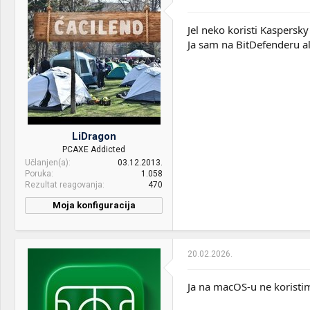
v
a
n
Jel neko koristi Kaspersky
j
Ja sam na BitDefenderu ali
a
:
LiDragon
PCAXE Addicted
Učlanjen(a)
03.12.2013.
Poruka
1.058
Rezultat reagovanja
470
Moja konfiguracija
20.02.2026.
Ja na macOS-u ne koristi