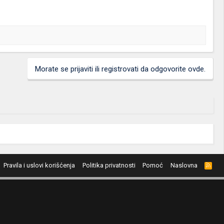
Morate se prijaviti ili registrovati da odgovorite ovde.
Pravila i uslovi korišćenja
Politika privatnosti
Pomoć
Naslovna
R
S
S