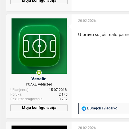
Moja konfiguracija
20.02.2026.
U pravu si. Još malo pa 
Veselin
PCAXE Addicted
Učlanjen(a)
15.07.2018.
Poruka
2.140
Rezultat reagovanja
3.232
Moja konfiguracija
R
LiDragon
i
vladarko
e
a
g
o
20.02.2026.