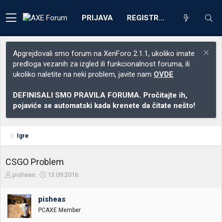
PRIJAVA
REGISTRACIJA
Apgrejdovali smo forum na XenForo 2.1.1, ukoliko imate
predloga vezanih za izgled ili funkcionalnost foruma, ili
ukoliko naletite na neki problem, javite nam
OVDE
DEFINISALI SMO PRAVILA FORUMA. Pročitajte ih,
pojaviće se automatski kada krenete da čitate nešto!
Igre
CSGO Problem
Z
D
pisheas
13.09.2016.
a
a
č
t
pisheas
e
u
t
m
PCAXE Member
n
p