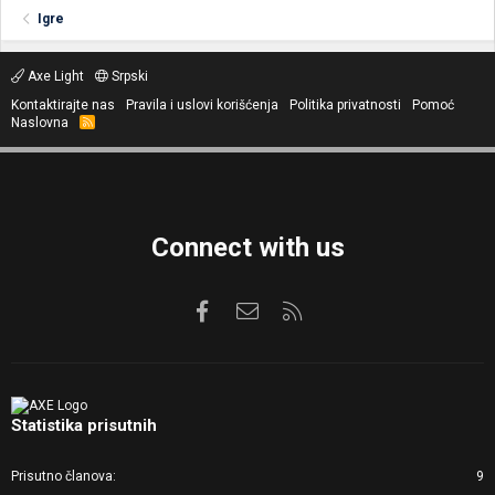
Igre
Axe Light
Srpski
Kontaktirajte nas
Pravila i uslovi korišćenja
Politika privatnosti
Pomoć
Naslovna
R
S
S
Connect with us
Facebook
Kontaktirajte nas
RSS
Statistika prisutnih
Prisutno članova
9