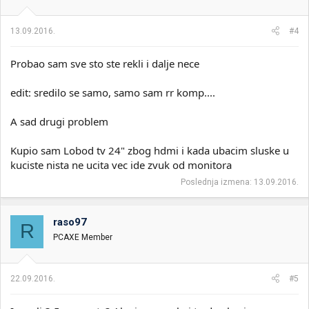
13.09.2016.
#4
Probao sam sve sto ste rekli i dalje nece
edit: sredilo se samo, samo sam rr komp....
A sad drugi problem
Kupio sam Lobod tv 24" zbog hdmi i kada ubacim sluske u
kuciste nista ne ucita vec ide zvuk od monitora
Poslednja izmena:
13.09.2016.
raso97
R
PCAXE Member
22.09.2016.
#5