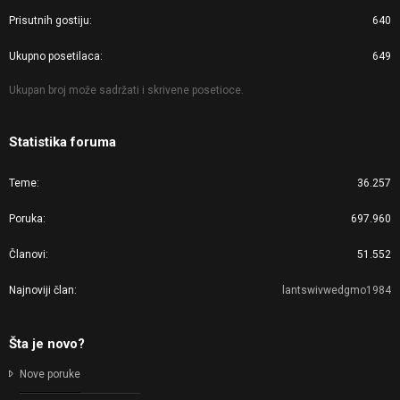
Prisutnih gostiju
640
Ukupno posetilaca
649
Ukupan broj može sadržati i skrivene posetioce.
Statistika foruma
Teme
36.257
Poruka
697.960
Članovi
51.552
Najnoviji član
lantswivwedgmo1984
Šta je novo?
Nove poruke