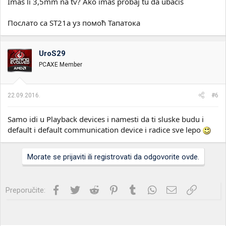
Imas li 3,5mm na tv? Ako imas probaj tu da ubacis
Послато са ST21a уз помоћ Тапатока
UroS29
PCAXE Member
22.09.2016.
#6
Samo idi u Playback devices i namesti da ti sluske budu i
default i default communication device i radice sve lepo
Morate se prijaviti ili registrovati da odgovorite ovde.
Facebook
Twitter
Reddit
Pinterest
Tumblr
WhatsApp
Imejl
Link
Preporučite: