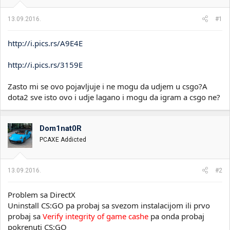
i
o
k
k
13.09.2016.
#1
t
r
e
e
http://i.pics.rs/A9E4E
m
t
e
a
n
http://i.pics.rs/3159E
j
a
Zasto mi se ovo pojavljuje i ne mogu da udjem u csgo?A
dota2 sve isto ovo i udje lagano i mogu da igram a csgo ne?
Dom1nat0R
PCAXE Addicted
13.09.2016.
#2
Problem sa DirectX
Uninstall CS:GO pa probaj sa svezom instalacijom ili prvo
probaj sa
Verify integrity of game cashe
pa onda probaj
pokrenuti CS:GO