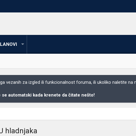
LANOVI
 vezanih za izgled ili funkcionalnost foruma, ili ukoliko naletite na
se automatski kada krenete da čitate nešto!
U hladnjaka