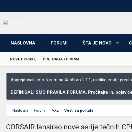
NASLOVNA
FORUMI
ŠTA JE NOVO
Č
NOVE PORUKE
PRETRAGA FORUMA
Apgrejdovali smo forum na XenForo 2.1.1, ukoliko imate predloga
DEFINISALI SMO PRAVILA FORUMA. Pročitajte ih, pojaviće 
Naslovna
Forumi
AXE
Vesti sa portala
CORSAIR lansirao nove serije tečnih CP