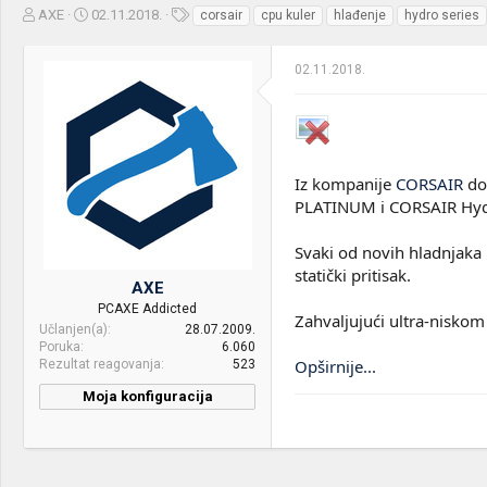
Z
D
O
AXE
02.11.2018.
corsair
cpu kuler
hlađenje
hydro series
a
a
z
č
t
n
02.11.2018.
e
u
a
t
m
k
n
p
e
i
o
k
k
t
r
Iz kompanije
CORSAIR
dol
e
e
PLATINUM i CORSAIR Hyd
m
t
e
a
n
Svaki od novih hladnjaka
j
statički pritisak.
AXE
a
PCAXE Addicted
Zahvaljujući ultra-nisko
Učlanjen(a)
28.07.2009.
Poruka
6.060
Opširnije...
Rezultat reagovanja
523
Moja konfiguracija