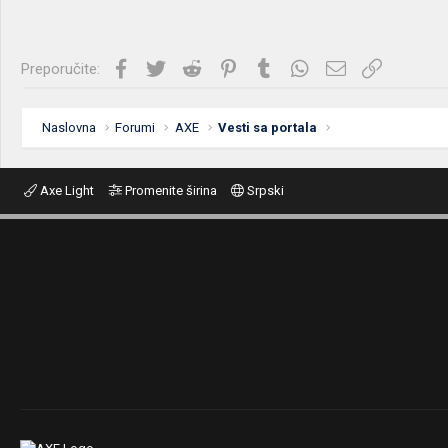
Facebook
Twitter
Reddit
Pinterest
Tumblr
WhatsApp
Imejl
Link
Preporučite:
Naslovna
Forumi
AXE
Vesti sa portala
Axe Light
Promenite širina
Srpski