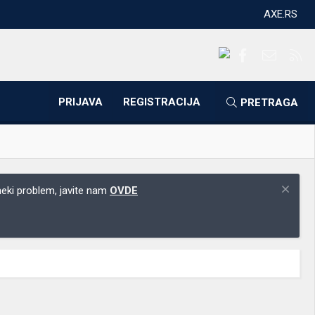
AXE.RS
Facebook
Kontakti
RS
PRIJAVA
REGISTRACIJA
PRETRAGA
 neki problem, javite nam
OVDE