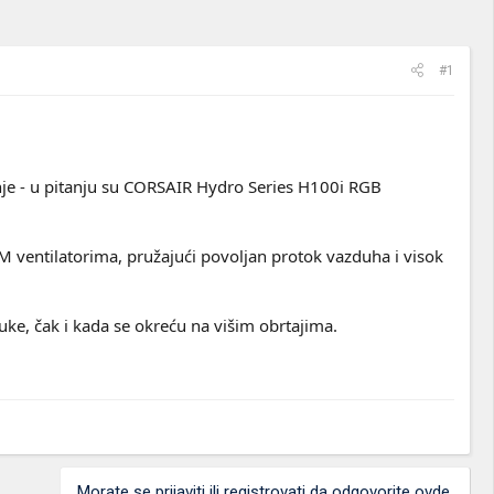
#1
đenje - u pitanju su CORSAIR Hydro Series H100i RGB
ventilatorima, pružajući povoljan protok vazduha i visok
ke, čak i kada se okreću na višim obrtajima.
Morate se prijaviti ili registrovati da odgovorite ovde.