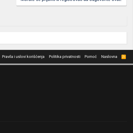
Pravila i uslovi korišćenja
Politika privatnosti
Pomoć
Naslovna
R
S
S