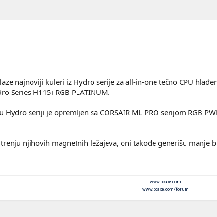
aze najnoviji kuleri iz Hydro serije za all-in-one tečno CPU hla
ro Series H115i RGB PLATINUM.
 u Hydro seriji je opremljen sa CORSAIR ML PRO serijom RGB PWM 
m trenju njihovih magnetnih ležajeva, oni takođe generišu manje bu
www.pcaxe.com
www.pcaxe.com/forum