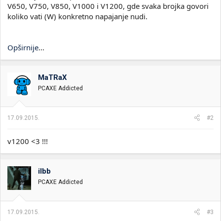
V650, V750, V850, V1000 i V1200, gde svaka brojka govori
koliko vati (W) konkretno napajanje nudi.
Opširnije
...
MaTRaX
PCAXE Addicted
17.09.2015.
#2
v1200 <3 !!!
ilbb
PCAXE Addicted
17.09.2015.
#3