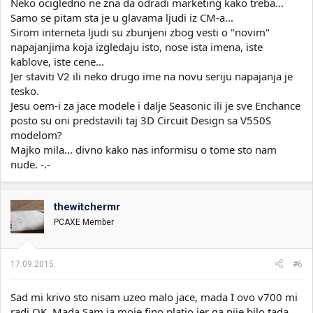
Neko ocigledno ne zna da odradi marketing kako treba...
Samo se pitam sta je u glavama ljudi iz CM-a...
Sirom interneta ljudi su zbunjeni zbog vesti o "novim"
napajanjima koja izgledaju isto, nose ista imena, iste
kablove, iste cene...
Jer staviti V2 ili neko drugo ime na novu seriju napajanja je
tesko.
Jesu oem-i za jace modele i dalje Seasonic ili je sve Enchance
posto su oni predstavili taj 3D Circuit Design sa V550S
modelom?
Majko mila... divno kako nas informisu o tome sto nam
nude. -.-
thewitchermr
PCAXE Member
17.09.2015.
#6
Sad mi krivo sto nisam uzeo malo jace, mada I ovo v700 mi
radi OK. Mada Sam ja moje fino platio jer ga nije bilo tada