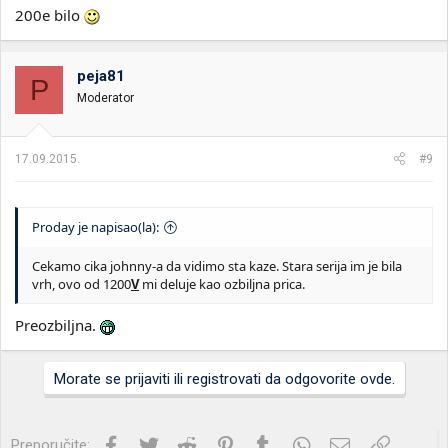
200e bilo
peja81
P
Moderator
17.09.2015.
#9
Proday je napisao(la):
Cekamo cika johnny-a da vidimo sta kaze. Stara serija im je bila
vrh, ovo od 1200
V
mi deluje kao ozbiljna prica.
Preozbiljna.
Morate se prijaviti ili registrovati da odgovorite ovde.
Facebook
Twitter
Reddit
Pinterest
Tumblr
WhatsApp
Imejl
Link
Preporučite: