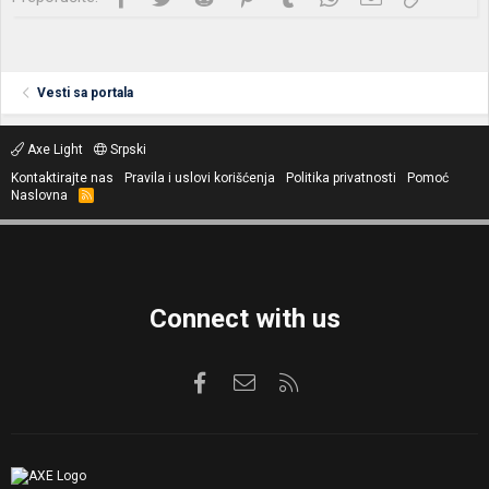
Vesti sa portala
Axe Light
Srpski
Kontaktirajte nas
Pravila i uslovi korišćenja
Politika privatnosti
Pomoć
Naslovna
R
S
S
Connect with us
Facebook
Kontaktirajte nas
RSS