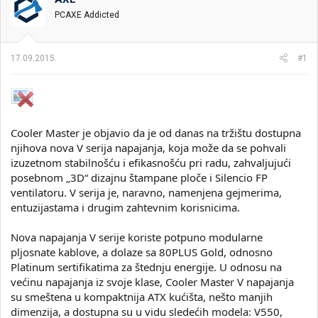
i
o
PCAXE Addicted
k
k
t
r
e
e
17.09.2015.
#1
m
t
e
a
n
j
a
Cooler Master je objavio da je od danas na tržištu dostupna
njihova nova V serija napajanja, koja može da se pohvali
izuzetnom stabilnošću i efikasnošću pri radu, zahvaljujući
posebnom „3D“ dizajnu štampane ploče i Silencio FP
ventilatoru. V serija je, naravno, namenjena gejmerima,
entuzijastama i drugim zahtevnim korisnicima.
Nova napajanja V serije koriste potpuno modularne
pljosnate kablove, a dolaze sa 80PLUS Gold, odnosno
Platinum sertifikatima za štednju energije. U odnosu na
većinu napajanja iz svoje klase, Cooler Master V napajanja
su smeštena u kompaktnija ATX kućišta, nešto manjih
dimenzija, a dostupna su u vidu sledećih modela: V550,