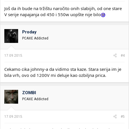
Još da ih bude na tržištu naročito onih slabijih, od one stare
V serije napajanja od 450 i 550w uopšte nije bilo
Proday
PCAXE Addicted
17.09.2015.
#4
Cekamo cika johnny-a da vidimo sta kaze. Stara serija im je
bila vrh, ovo od 1200V mi deluje kao ozbiljna prica.
ZOMBI
PCAXE Addicted
17.09.2015.
#5