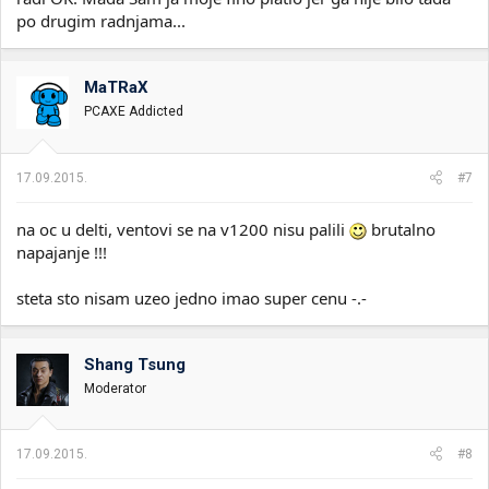
po drugim radnjama...
MaTRaX
PCAXE Addicted
17.09.2015.
#7
na oc u delti, ventovi se na v1200 nisu palili
brutalno
napajanje !!!
steta sto nisam uzeo jedno imao super cenu -.-
Shang Tsung
Moderator
17.09.2015.
#8