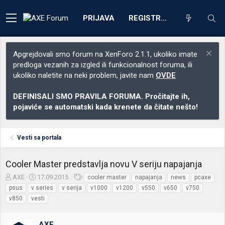
PRIJAVA
REGISTRACIJA
Apgrejdovali smo forum na XenForo 2.1.1, ukoliko imate
predloga vezanih za izgled ili funkcionalnost foruma, ili
ukoliko naletite na neki problem, javite nam
OVDE
DEFINISALI SMO PRAVILA FORUMA. Pročitajte ih,
pojaviće se automatski kada krenete da čitate nešto!
Vesti sa portala
Cooler Master predstavlja novu V seriju napajanja
Z
D
O
AXE
17.09.2015.
cooler master
napajanja
news
pcaxe
a
a
z
psus
v series
v serija
v1000
v1200
v550
v650
v750
č
t
n
v850
vesti
e
u
a
t
m
k
n
p
e
AXE