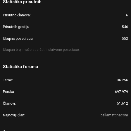
Statistika prisutnih
Prisutno članova
6
Prisutnih gostiju
546
Ukupno posetilaca
552
Ukupan broj može sadržati i skrivene posetioce.
Statistika foruma
Teme
36.256
Poruka
697.979
Članovi
51.612
Najnoviji član
bellamattinacom