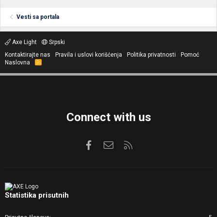
Vesti sa portala
Axe Light
Srpski
Kontaktirajte nas
Pravila i uslovi korišćenja
Politika privatnosti
Pomoć
Naslovna
R
S
S
Connect with us
Facebook
Kontaktirajte nas
RSS
Statistika prisutnih