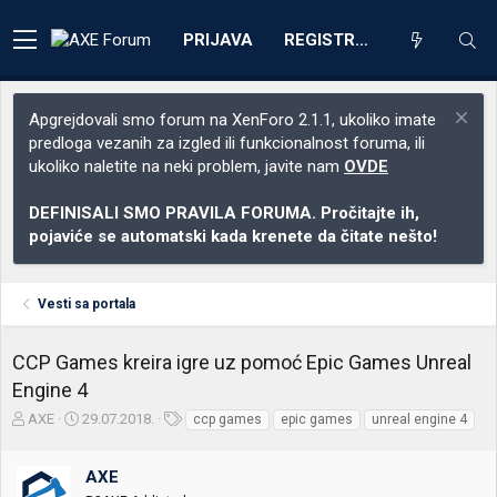
PRIJAVA
REGISTRACIJA
Apgrejdovali smo forum na XenForo 2.1.1, ukoliko imate
predloga vezanih za izgled ili funkcionalnost foruma, ili
ukoliko naletite na neki problem, javite nam
OVDE
DEFINISALI SMO PRAVILA FORUMA. Pročitajte ih,
pojaviće se automatski kada krenete da čitate nešto!
Vesti sa portala
CCP Games kreira igre uz pomoć Epic Games Unreal
Engine 4
Z
D
O
AXE
29.07.2018.
ccp games
epic games
unreal engine 4
a
a
z
č
t
n
AXE
e
u
a