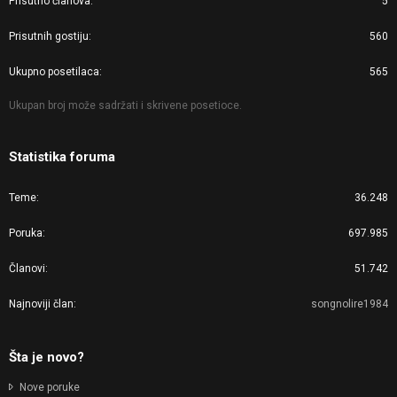
Prisutno članova
5
Prisutnih gostiju
560
Ukupno posetilaca
565
Ukupan broj može sadržati i skrivene posetioce.
Statistika foruma
Teme
36.248
Poruka
697.985
Članovi
51.742
Najnoviji član
songnolire1984
Šta je novo?
Nove poruke