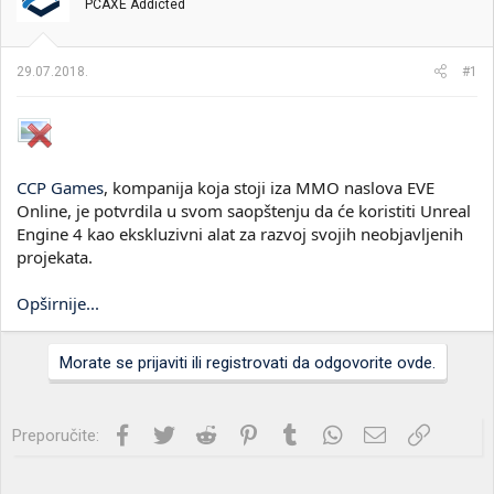
t
m
k
PCAXE Addicted
n
p
e
i
o
k
k
29.07.2018.
#1
t
r
e
e
m
t
e
a
n
j
CCP Games
, kompanija koja stoji iza MMO naslova EVE
a
Online, je potvrdila u svom saopštenju da će koristiti Unreal
Engine 4 kao ekskluzivni alat za razvoj svojih neobjavljenih
projekata.
Opširnije...
Morate se prijaviti ili registrovati da odgovorite ovde.
Facebook
Twitter
Reddit
Pinterest
Tumblr
WhatsApp
Imejl
Link
Preporučite: