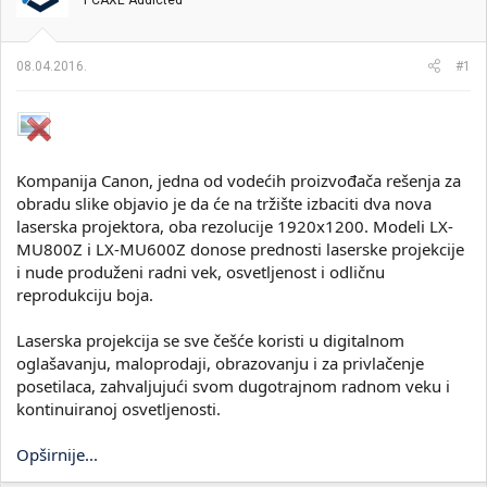
PCAXE Addicted
i
o
k
k
t
r
08.04.2016.
#1
e
e
m
t
e
a
n
j
a
Kompanija Canon, jedna od vodećih proizvođača rešenja za
obradu slike objavio je da će na tržište izbaciti dva nova
laserska projektora, oba rezolucije 1920x1200. Modeli LX-
MU800Z i LX-MU600Z donose prednosti laserske projekcije
i nude produženi radni vek, osvetljenost i odličnu
reprodukciju boja.
Laserska projekcija se sve češće koristi u digitalnom
oglašavanju, maloprodaji, obrazovanju i za privlačenje
posetilaca, zahvaljujući svom dugotrajnom radnom veku i
kontinuiranoj osvetljenosti.
Opširnije...