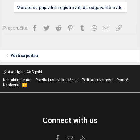
Morate se prijaviti ili registrovati da odgovorite ovde.
Facebook
Twitter
Reddit
Pinterest
Tumblr
WhatsApp
Imejl
Link
Preporučite:
Vesti sa portala
Axe Light
Srpski
Kontaktirajte nas
Pravila i uslovi korišćenja
Politika privatnosti
Pomoć
Naslovna
R
S
S
Connect with us
Facebook
Kontaktirajte nas
RSS