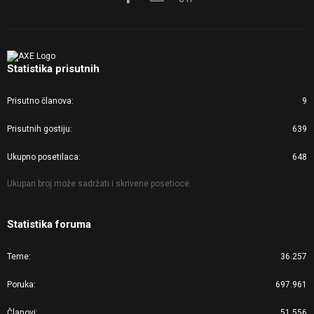
Statistika prisutnih
Prisutno članova
9
Prisutnih gostiju
639
Ukupno posetilaca
648
Ukupan broj može sadržati i skrivene posetioce.
Statistika foruma
Teme
36.257
Poruka
697.961
Članovi
51.556