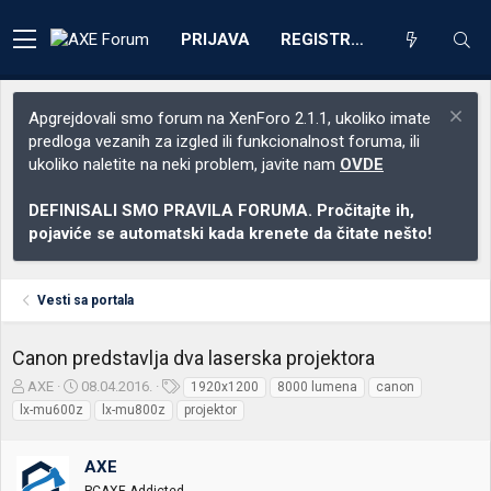
PRIJAVA
REGISTRACIJA
Apgrejdovali smo forum na XenForo 2.1.1, ukoliko imate
predloga vezanih za izgled ili funkcionalnost foruma, ili
ukoliko naletite na neki problem, javite nam
OVDE
DEFINISALI SMO PRAVILA FORUMA. Pročitajte ih,
pojaviće se automatski kada krenete da čitate nešto!
Vesti sa portala
Canon predstavlja dva laserska projektora
Z
D
O
AXE
08.04.2016.
1920x1200
8000 lumena
canon
a
a
z
lx-mu600z
lx-mu800z
projektor
č
t
n
e
u
a
t
m
k
AXE
n
p
e