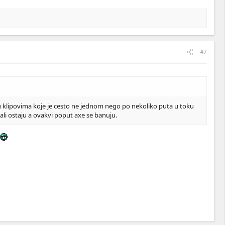
#7
e u klipovima koje je cesto ne jednom nego po nekoliko puta u toku
nali ostaju a ovakvi poput axe se banuju.