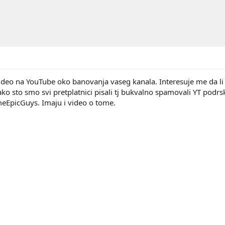
deo na YouTube oko banovanja vaseg kanala. Interesuje me da li
tako sto smo svi pretplatnici pisali tj bukvalno spamovali YT pod
eEpicGuys. Imaju i video o tome.