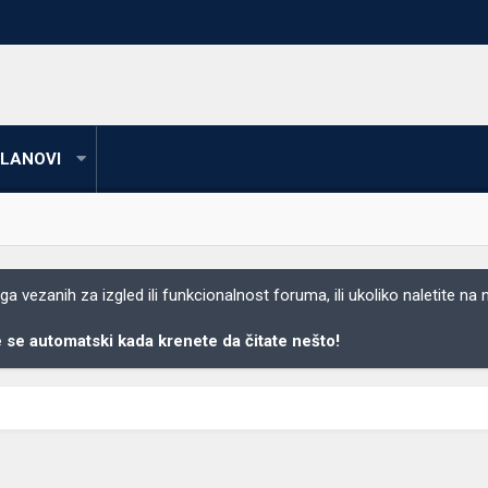
LANOVI
 vezanih za izgled ili funkcionalnost foruma, ili ukoliko naletite na
se automatski kada krenete da čitate nešto!