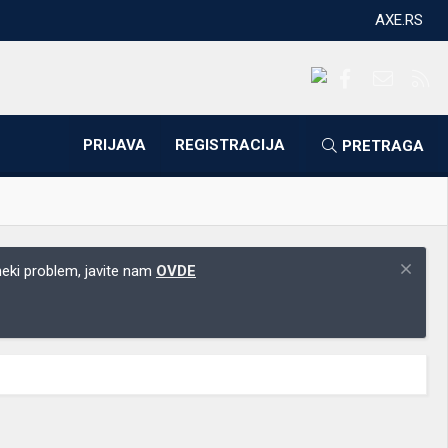
AXE.RS
Facebook
Kontakti
RS
PRIJAVA
REGISTRACIJA
PRETRAGA
 neki problem, javite nam
OVDE