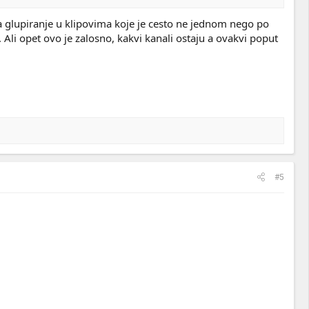
ta glupiranje u klipovima koje je cesto ne jednom nego po
 Ali opet ovo je zalosno, kakvi kanali ostaju a ovakvi poput
#5