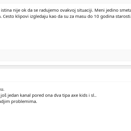
 istina nije ok da se radujemo ovakvoj situaciji. Meni jedino sme
. Cesto klipovi izgledaju kao da su za masu do 10 godina starosti.
su.
oš jedan kanal pored ona dva tipa axe kids i sl..
tudjim problemima.