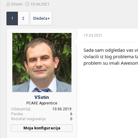
Z
D
VSotin
19.04.2021.
a
a
č
t
1
2
Sledeća
e
u
t
m
n
p
19.04.2021.
i
o
k
k
t
r
Sada sam odgledao vas vi
e
e
izvlacili iz tog problema 
m
t
problem su imali Awesom
e
a
n
j
a
VSotin
PCAXE Apprentice
Učlanjen(a)
10.06.2019.
Poruka
6
Rezultat reagovanja
0
Moja konfiguracija
PC / Laptop
Moj drugar