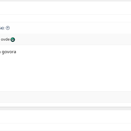
a):
st ovde
a govora