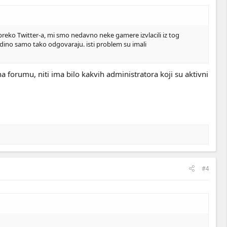
reko Twitter-a, mi smo nedavno neke gamere izvlacili iz tog
edino samo tako odgovaraju. isti problem su imali
forumu, niti ima bilo kakvih administratora koji su aktivni
#4