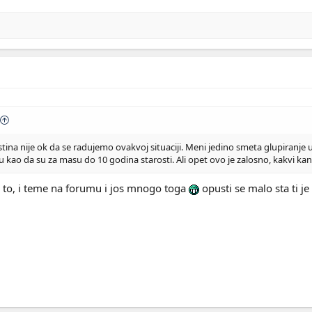
stina nije ok da se radujemo ovakvoj situaciji. Meni jedino smeta glupiranj
aju kao da su za masu do 10 godina starosti. Ali opet ovo je zalosno, kakvi ka
i to, i teme na forumu i jos mnogo toga
opusti se malo sta ti je