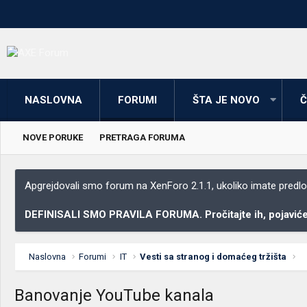
NASLOVNA
FORUMI
ŠTA JE NOVO
Č
NOVE PORUKE
PRETRAGA FORUMA
Apgrejdovali smo forum na XenForo 2.1.1, ukoliko imate predloga
DEFINISALI SMO PRAVILA FORUMA. Pročitajte ih, pojaviće 
Naslovna
Forumi
IT
Vesti sa stranog i domaćeg tržišta
Banovanje YouTube kanala