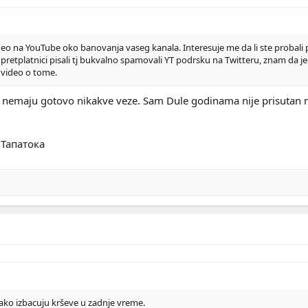
o na YouTube oko banovanja vaseg kanala. Interesuje me da li ste probali p
pretplatnici pisali tj bukvalno spamovali YT podrsku na Twitteru, znam da j
video o tome.
 nemaju gotovo nikakve veze. Sam Dule godinama nije prisutan na 
 Тапатока
ko izbacuju krševe u zadnje vreme.