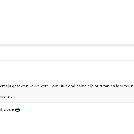
nemaju gotovo nikakve veze. Sam Dule godinama nije prisutan na forumu, niti 
Тапатока
fest ovde