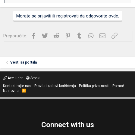
e
a
g
Morate se prijaviti ili registrovati da odgovorite ovde.
o
v
a
n
Facebook
Twitter
Reddit
Pinterest
Tumblr
WhatsApp
Imejl
Link
Preporučite:
j
a
:
Vesti sa portala
Axe Light
Srpski
Kontaktirajte nas
Pravila i uslovi korišćenja
Politika privatnosti
Pomoć
Naslovna
R
S
S
Connect with us