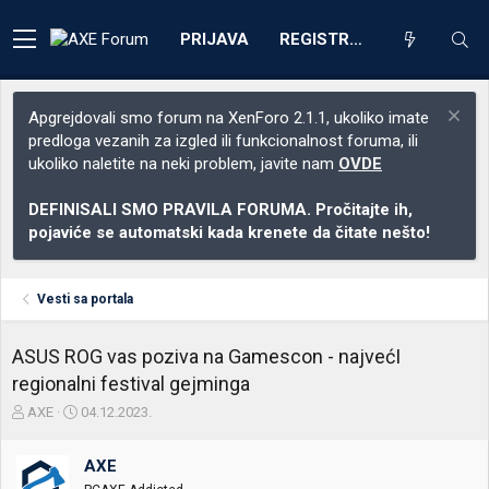
PRIJAVA
REGISTRACIJA
Apgrejdovali smo forum na XenForo 2.1.1, ukoliko imate
predloga vezanih za izgled ili funkcionalnost foruma, ili
ukoliko naletite na neki problem, javite nam
OVDE
DEFINISALI SMO PRAVILA FORUMA. Pročitajte ih,
pojaviće se automatski kada krenete da čitate nešto!
Vesti sa portala
ASUS ROG vas poziva na Gamescon - najvećI
regionalni festival gejminga
Z
D
AXE
04.12.2023.
a
a
č
t
AXE
e
u