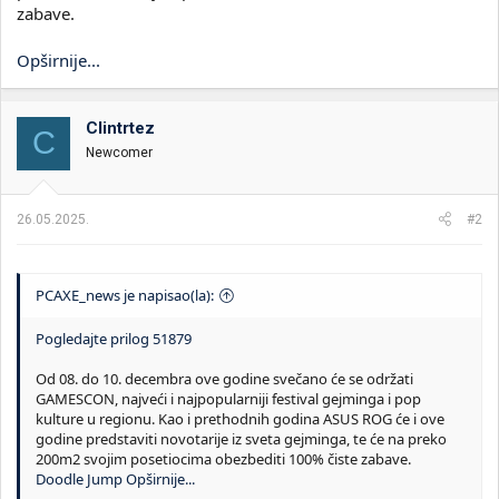
zabave.
Opširnije...
Clintrtez
C
Newcomer
26.05.2025.
#2
PCAXE_news je napisao(la):
Pogledajte prilog 51879
Od 08. do 10. decembra ove godine svečano će se održati
GAMESCON, najveći i najpopularniji festival gejminga i pop
kulture u regionu. Kao i prethodnih godina ASUS ROG će i ove
godine predstaviti novotarije iz sveta gejminga, te će na preko
200m2 svojim posetiocima obezbediti 100% čiste zabave.
Doodle Jump
Opširnije...