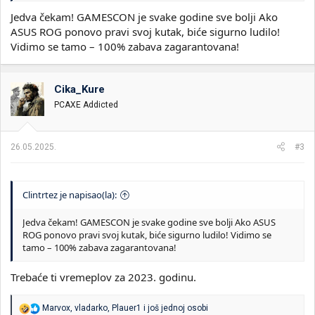
Jedva čekam! GAMESCON je svake godine sve bolji Ako
ASUS ROG ponovo pravi svoj kutak, biće sigurno ludilo!
Vidimo se tamo – 100% zabava zagarantovana!
Cika_Kure
PCAXE Addicted
26.05.2025.
#3
Clintrtez je napisao(la):
Jedva čekam! GAMESCON je svake godine sve bolji Ako ASUS
ROG ponovo pravi svoj kutak, biće sigurno ludilo! Vidimo se
tamo – 100% zabava zagarantovana!
Trebaće ti vremeplov za 2023. godinu.
R
Marvox
,
vladarko
,
Plauer1
i još jednoj osobi