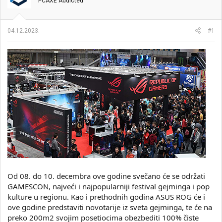
t
m
PCAXE Addicted
n
p
i
o
k
k
04.12.2023.
#1
t
r
e
e
m
t
e
a
n
j
a
Od 08. do 10. decembra ove godine svečano će se održati
GAMESCON, najveći i najpopularniji festival gejminga i pop
kulture u regionu. Kao i prethodnih godina ASUS ROG će i
ove godine predstaviti novotarije iz sveta gejminga, te će na
preko 200m2 svojim posetiocima obezbediti 100% čiste