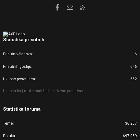
Facebook
Kontaktirajte nas
RSS
Statistika prisutnih
Prisutno članova
6
Prisutnih gostiju
646
Ukupno posetilaca
652
Ukupan broj može sadržati i skrivene posetioce.
Statistika foruma
Teme
36.257
Poruka
697.959