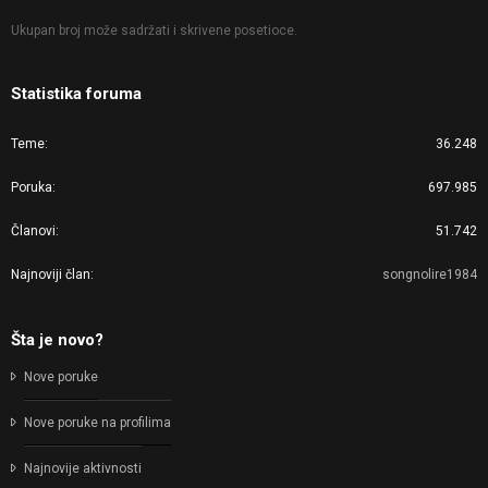
Ukupan broj može sadržati i skrivene posetioce.
Statistika foruma
Teme
36.248
Poruka
697.985
Članovi
51.742
Najnoviji član
songnolire1984
Šta je novo?
Nove poruke
Nove poruke na profilima
Najnovije aktivnosti