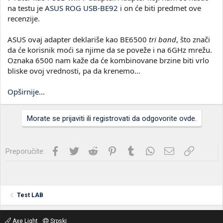
na testu je
ASUS ROG USB-BE92
i on će biti predmet ove
recenzije.
ASUS ovaj adapter deklariše kao BE6500
tri band
, što znači
da će korisnik moći sa njime da se poveže i na 6GHz mrežu.
Oznaka 6500 nam kaže da će kombinovane brzine biti vrlo
bliske ovoj vrednosti, pa da krenemo...
Opširnije...
Morate se prijaviti ili registrovati da odgovorite ovde.
Facebook
Twitter
Reddit
Pinterest
Tumblr
WhatsApp
Imejl
Link
Preporučite:
Test LAB
Axe Light
Srpski