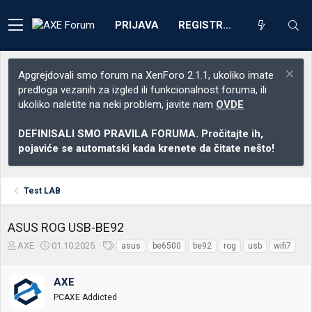
PRIJAVA
REGISTRACIJA
Apgrejdovali smo forum na XenForo 2.1.1, ukoliko imate
predloga vezanih za izgled ili funkcionalnost foruma, ili
ukoliko naletite na neki problem, javite nam
OVDE
DEFINISALI SMO PRAVILA FORUMA. Pročitajte ih,
pojaviće se automatski kada krenete da čitate nešto!
Test LAB
ASUS ROG USB-BE92
Z
D
O
AXE
01.10.2025.
asus
be6500
be92
rog
usb
wifi7
a
a
z
č
t
n
AXE
e
u
a
t
m
k
PCAXE Addicted
n
p
e