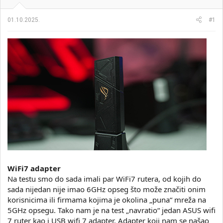
i
o
k
k
01.10.2025.
#1
t
r
e
e
m
t
e
a
n
j
a
WiFi7 adapter
Na testu smo do sada imali par WiFi7 rutera, od kojih do
sada nijedan nije imao 6GHz opseg što može značiti onim
korisnicima ili firmama kojima je okolina „puna“ mreža na
5GHz opsegu. Tako nam je na test „navratio“ jedan ASUS wifi
7 ruter kao i USB wifi 7 adapter. Adapter koji nam se našao