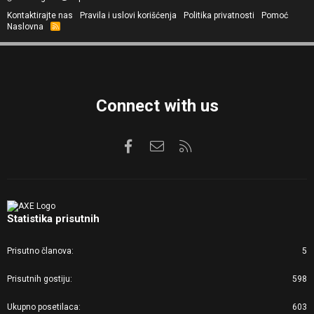
Kontaktirajte nas
Pravila i uslovi korišćenja
Politika privatnosti
Pomoć
Naslovna
R
S
S
Connect with us
Facebook
Kontaktirajte nas
RSS
Statistika prisutnih
Prisutno članova
5
Prisutnih gostiju
598
Ukupno posetilaca
603