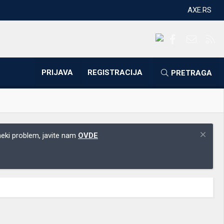
AXE.RS
Facebook
Kontakti
RS
PRIJAVA
REGISTRACIJA
PRETRAGA
 neki problem, javite nam
OVDE