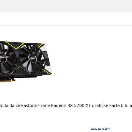
vdila
da će kastomizirane Radeon RX 5700 XT grafičke karte biti 
www.pcaxe.com