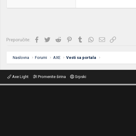
Facebook
Twitter
Reddit
Pinterest
Tumblr
WhatsApp
Imejl
Link
Preporučite:
Naslovna
Forumi
AXE
Vesti sa portala
Axe Light
Promenite širina
Srpski