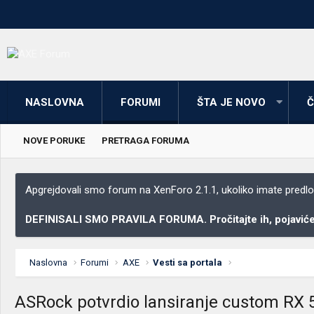
NASLOVNA
FORUMI
ŠTA JE NOVO
Č
NOVE PORUKE
PRETRAGA FORUMA
Apgrejdovali smo forum na XenForo 2.1.1, ukoliko imate predloga
DEFINISALI SMO PRAVILA FORUMA. Pročitajte ih, pojaviće 
Naslovna
Forumi
AXE
Vesti sa portala
ASRock potvrdio lansiranje custom RX