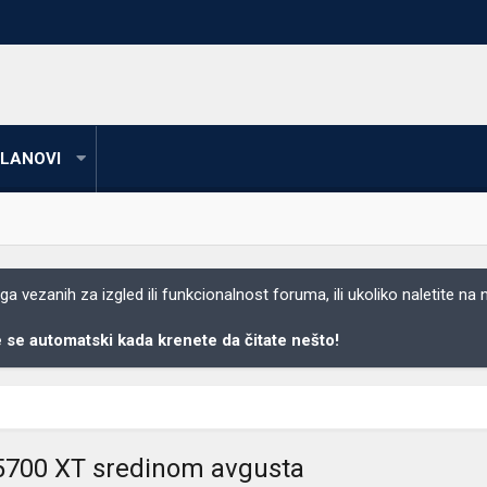
LANOVI
 vezanih za izgled ili funkcionalnost foruma, ili ukoliko naletite na
se automatski kada krenete da čitate nešto!
 5700 XT sredinom avgusta