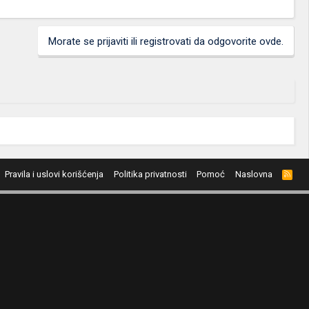
Morate se prijaviti ili registrovati da odgovorite ovde.
Pravila i uslovi korišćenja
Politika privatnosti
Pomoć
Naslovna
R
S
S