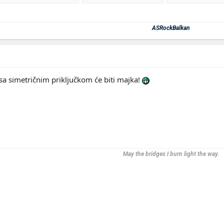
ASRockBalkan
a simetričnim priključkom će biti majka!
May the bridges I burn light the way.