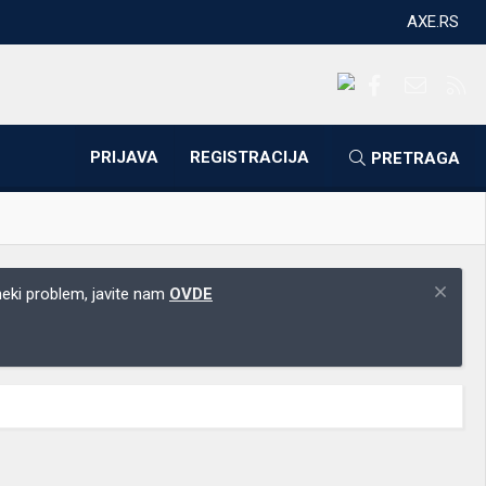
AXE.RS
Facebook
Kontakti
RS
PRIJAVA
REGISTRACIJA
PRETRAGA
 neki problem, javite nam
OVDE