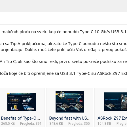
 matičnih ploča na svetu koji će ponuditi Type-C 10 Gb/s USB 3.1
an sa Tip A priključcima, ali zato će Type-C ponuditi nešto što smo
orijentaciju. Dakle, moćićete priključiti Vaš uređaj iz prvog pokuš
 i Tip C, ali kao što smo rekli, prvi u svetu pokreće podršku za re
ploča koje će biti opremljene sa USB 3.1 Type-C su ASRock Z97 E
Benefits of Type-C USB 3.1.jpg
Beyond fast with USB 3.1.jpg
268,5 KB
Pregleda: 391
348,6 KB
Pregleda: 355
104,8 KB
Pregle