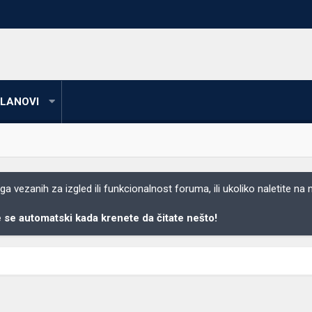
LANOVI
 vezanih za izgled ili funkcionalnost foruma, ili ukoliko naletite na
se automatski kada krenete da čitate nešto!