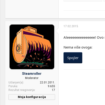
17.02.2015.
Aleeeeeeeeeeeeeee! Ovo s
Nema više ovoga:
Spojler
Steamroller
Moderator
Učlanjen(a)
22.01.2011.
Poruka
9.655
Rezultat reagovanja
17
Moja konfiguracija
CPU & cooler:
Intel Core i7 2600K @4.8