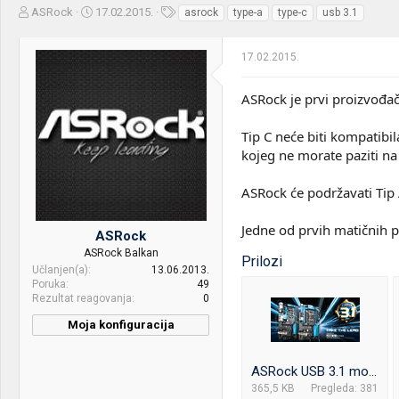
Z
D
O
ASRock
17.02.2015.
asrock
type-a
type-c
usb 3.1
a
a
z
č
t
n
17.02.2015.
e
u
a
t
m
k
n
p
e
ASRock je prvi proizvođač
i
o
k
k
Tip C neće biti kompatibil
t
r
kojeg ne morate paziti na 
e
e
m
t
e
a
ASRock će podržavati Tip A
n
j
Jedne od prvih matičnih 
ASRock
a
ASRock Balkan
Prilozi
Učlanjen(a)
13.06.2013.
Poruka
49
Rezultat reagovanja
0
Moja konfiguracija
ASRock USB 3.1 motherboards.jpg
365,5 KB
Pregleda: 381