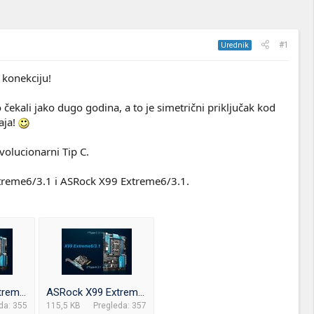
#1
Urednik
 konekciju!
 čekali jako dugo godina, a to je simetrični priključak kod
aja!
volucionarni Tip C.
xtreme6/3.1 i ASRock X99 Extreme6/3.1.
ASRock Z97 Extreme6-3.1.jpg
ASRock X99 Extreme6-3.1.jpg
da: 355
115,5 KB
Pregleda: 357