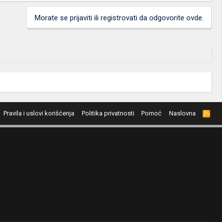
Morate se prijaviti ili registrovati da odgovorite ovde.
Pravila i uslovi korišćenja
Politika privatnosti
Pomoć
Naslovna
R
S
S