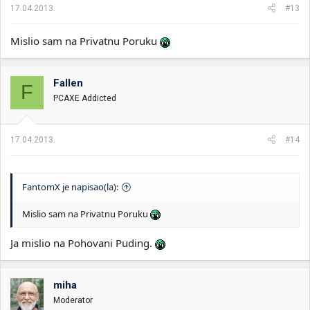
17.04.2013.
#13
Mislio sam na Privatnu Poruku
Fallen
F
PCAXE Addicted
17.04.2013.
#14
FantomX je napisao(la):
Mislio sam na Privatnu Poruku
Ja mislio na Pohovani Puding.
miha
Moderator