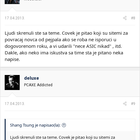
17.04.2013.
#8
Ljudi skrenuli ste sa teme. Covek je pitao koji su sitemi za
povracaj novca od pejpala ako se roba ne isporuci u
dogovorenom roku, a vi udarili "nece ASIC nikad" , itd.
Dakle, ako neko ima iskustva sa time sta je pitano neka
napise.
deluxe
PCAXE Addicted
17.04.2013.
#9
Shang Tsung je napisao(la):
Ljudi skrenuli ste sa teme. Covek je pitao koji su sitemi za