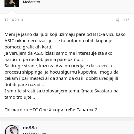
Moderator
17.04.2013.
#16
Meni je jasno da ljudi koji uzimaju pare od BTC-a vicu kako
ASIC nikad nece izaci jer ce to potpuno ubiti kopanje
pomocu grafickih karti.
Ja verujem da ASIC izlazi samo me interesuje sta ako
narucim pa ne dobijem a pare uzmu...
Sa druge strane, kazu za Avalon uredjaje da su vec u
procesu shippinga. Ja hocu sigurnu kupovinu, mogu da
cekam i par meseci al da znam da cu ili dobiti uredjaj ili
dobiti pare nazad...
I smirite strasti sa trolovanjem tema. Imate Svastaru pa
tamo trolujte...
Послато са HTC One X користећи Тапаток 2
neSSa