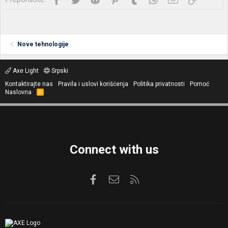
Nove tehnologije
Axe Light
Srpski
Kontaktirajte nas
Pravila i uslovi korišćenja
Politika privatnosti
Pomoć
Naslovna
R
S
S
Connect with us
Facebook
Kontaktirajte nas
RSS