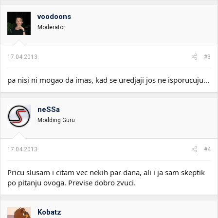
voodoons
Moderator
17.04.2013.
#3
pa nisi ni mogao da imas, kad se uredjaji jos ne isporucuju...
neSSa
Modding Guru
17.04.2013.
#4
Pricu slusam i citam vec nekih par dana, ali i ja sam skeptik
po pitanju ovoga. Previse dobro zvuci.
Kobatz