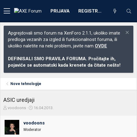
PRIJAVA
REGISTRACIJA
Apgrejdovali smo forum na XenForo 2.1.1, ukoliko imate
predloga vezanih za izgled ili funkcionalnost foruma, ili
ukoliko naletite na neki problem, javite nam
OVDE
DEFINISALI SMO PRAVILA FORUMA. Pročitajte ih,
pojaviće se automatski kada krenete da čitate nešto!
Nove tehnologije
ASIC uredjaji
Z
D
voodoons
16.04.2013.
a
a
č
t
voodoons
e
u
t
m
Moderator
n
p