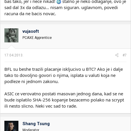
bas tako, jer i nece nikad!
stalno je neko odlaganje, ovo je
sad dal 3x da odlazu... nisam siguran. uglavnom, povedi
racuna da ne bacis novac.
vujasoft
PCAXE Apprentice
17.04.2013.
#7
BFL su beshe trazili placanje iskljucivo u BTC? Ako je i dalje
tako to dovoljno govori o njima, isplata u valuti koja ne
podleze ni jednom zakonu.
ASIC ce verovatno postati masovan jednog dana, kad se ne
bude isplatilo SHA-256 kopanje bezacemo polako na scrypt
ili nesto slicno. Neki vec sad to rade.
Shang Tsung
Moderator