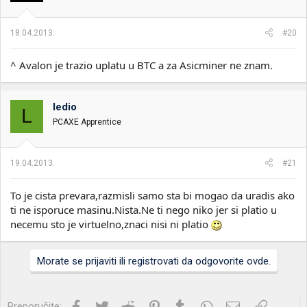
18.04.2013.
#20
^ Avalon je trazio uplatu u BTC a za Asicminer ne znam.
ledio
L
PCAXE Apprentice
19.04.2013.
#21
To je cista prevara,razmisli samo sta bi mogao da uradis ako
ti ne isporuce masinu.Nista.Ne ti nego niko jer si platio u
necemu sto je virtuelno,znaci nisi ni platio
Morate se prijaviti ili registrovati da odgovorite ovde.
Facebook
Twitter
Reddit
Pinterest
Tumblr
WhatsApp
Imejl
Link
Preporučite: