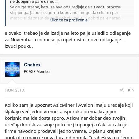
ne dobijem a pare uzmu...
Sa druge strane, kazu za Avalon uredjaje da su vec u procesu
shippinga. Ja hocu sigurnu kupovinu, mogu da cekam i par
meseci al da znam da cu ili dobiti uredjaj ili dobiti pare nazad...
Kliknite za proširenje...
I smirite strasti sa trolovanjem tema. Imate Svastaru pa tamo
trolujte...
e ovako, trebao je da izadje na leto pa je usledilo odlaganje
za Novembar, cini mi se pa opet nista i novo odlaganje...
Послато са HTC One X користећи Тапаток 2
izvuci pouku.
Chabex
PCAXE Member
18.04.2013.
#19
Koliko sam ja upoznat AsicMiner i Avalon imaju uređaje koji
šljakaju već jedno vreme, a isporuka prema krajnjim
korisnicima ide dosta sporo. AsicMiner dobar deo svojih
uređaja koristi za svoje potrebe (kopanje) a čak su i akcije
firme navodno prodavali jedno vreme. U planu krajem
aprila ili u maju je nova tura od gomila Teraheševa pa ćemo