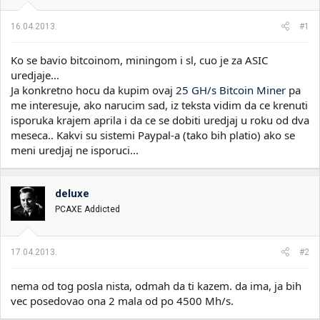
i
o
k
k
16.04.2013.
#1
t
r
e
e
Ko se bavio bitcoinom, miningom i sl, cuo je za ASIC
m
t
e
a
uredjaje...
n
Ja konkretno hocu da kupim ovaj
25 GH/s Bitcoin Miner
pa
j
me interesuje, ako narucim sad, iz teksta vidim da ce krenuti
a
isporuka krajem aprila i da ce se dobiti uredjaj u roku od dva
meseca.. Kakvi su sistemi Paypal-a (tako bih platio) ako se
meni uredjaj ne isporuci...
deluxe
PCAXE Addicted
17.04.2013.
#2
nema od tog posla nista, odmah da ti kazem. da ima, ja bih
vec posedovao ona 2 mala od po 4500 Mh/s.