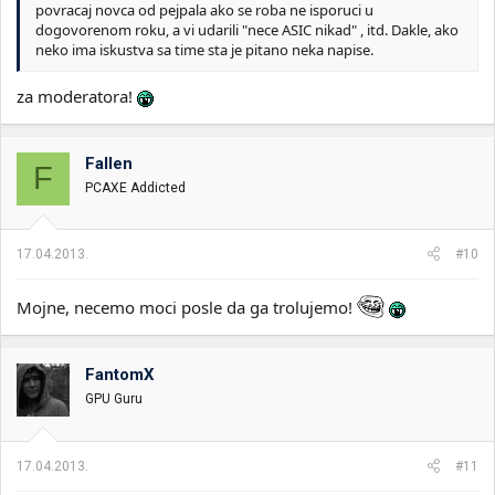
povracaj novca od pejpala ako se roba ne isporuci u
dogovorenom roku, a vi udarili "nece ASIC nikad" , itd. Dakle, ako
neko ima iskustva sa time sta je pitano neka napise.
za moderatora!
Fallen
F
PCAXE Addicted
17.04.2013.
#10
Mojne, necemo moci posle da ga trolujemo!
FantomX
GPU Guru
17.04.2013.
#11