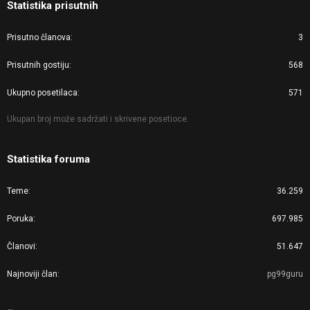
Statistika prisutnih
Prisutno članova
3
Prisutnih gostiju
568
Ukupno posetilaca
571
Ukupan broj može sadržati i skrivene posetioce.
Statistika foruma
Teme
36.259
Poruka
697.985
Članovi
51.647
Najnoviji član
pg99guru