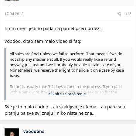
17.04.2013.
#15
hmm meni jedino pada na pamet pseci prdez :|
voodoo, citao sam malo video si faq:
All sales are final unless we fail to perform. That means if we do
not ship any machine at all. If you would really like a refund
anyway, just ask and we'll probably be able to take care of you.
Nonetheless, we reserve the right to handle it on a case by case
basis.
Refunds usually take 3-4 days to begin the process. If you paid
with a bank wire, it will take an additional week or so for the
Kliknite za proširenje...
funds to appear in your account. PayPal and Bitcoin refunds can
take 2-3 days for the funds to appear in your account.
Sve je to malo cudno... ali skakljiva je i tema... a i pare su u
pitanju pa sve svi znaju i niko nista ne zna...
Bitcoin payments and refunds are processed through a third-
party vendor. The amount refunded is based on the US Dollar
equivalent at the time the transaction is initiated.
voodoons