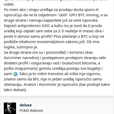
videti.
Po meni ako i imaju uređaje za prodaju dosta sporo ih
isporučuju da ne bi odjednom "ubili" GPU BTC mining, a sa
druge strane i nemaju kapacitete još za veće isporuke.
Najveći antiprotivnici ASIC-a kažu: ko je lood da ti proda
uređaj koji otplati sam sebe za 2-3 nedelje ili mesec-dva i
posle ti donosi samo profit? Plus plaćanje u BTC-u koji ne
podleže nikakvom ovozemaljskom zakonu još. Ok ima
logike, sumnjivo je.
Sa druge strane oni su i proizvođači i korisnici (kao
Asicminer navodno) i postepenom prodajom stvaraju sebi
dodatni profit i osiguravaju rast i budućnost bitcoina, a
pošto imaju(imaće) gomilu uređaja postaju sve bogatiji i
sami
. Tako ja to vidim trenutno ali ništa nije sigurno,
znamo samo da BFL nije ni jedan uređaj isporučio samo
obećavaju. Avalon i Asicminer je isporučio (bar postoje kakvi
takvi dokazi).
deluxe
PCAXE Addicted