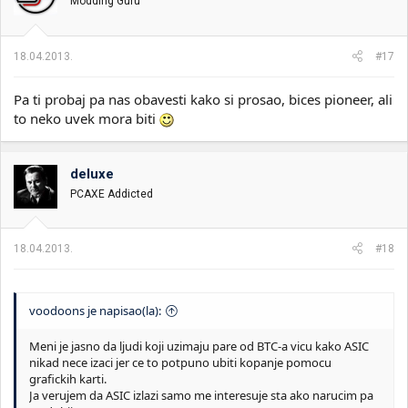
Modding Guru
18.04.2013.
#17
Pa ti probaj pa nas obavesti kako si prosao, bices pioneer, ali
to neko uvek mora biti
deluxe
PCAXE Addicted
18.04.2013.
#18
voodoons je napisao(la):
Meni je jasno da ljudi koji uzimaju pare od BTC-a vicu kako ASIC
nikad nece izaci jer ce to potpuno ubiti kopanje pomocu
grafickih karti.
Ja verujem da ASIC izlazi samo me interesuje sta ako narucim pa