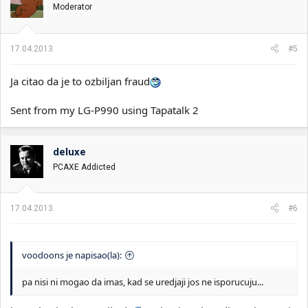
Moderator
17.04.2013.
#5
Ja citao da je to ozbiljan fraud
Sent from my LG-P990 using Tapatalk 2
deluxe
PCAXE Addicted
17.04.2013.
#6
voodoons je napisao(la):
pa nisi ni mogao da imas, kad se uredjaji jos ne isporucuju...