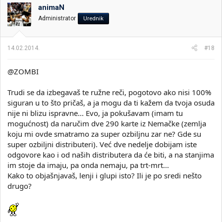
animaN
Administrator
Urednik
14.02.2014.
#18
@ZOMBI
Trudi se da izbegavaš te ružne reči, pogotovo ako nisi 100%
siguran u to što pričaš, a ja mogu da ti kažem da tvoja osuda
nije ni blizu ispravne... Evo, ja pokušavam (imam tu
mogućnost) da naručim dve 290 karte iz Nemačke (zemlja
koju mi ovde smatramo za super ozbiljnu zar ne? Gde su
super ozbiljni distributeri). Već dve nedelje dobijam iste
odgovore kao i od naših distributera da će biti, a na stanjima
im stoje da imaju, pa onda nemaju, pa trt-mrt...
Kako to objašnjavaš, lenji i glupi isto? Ili je po sredi nešto
drugo?