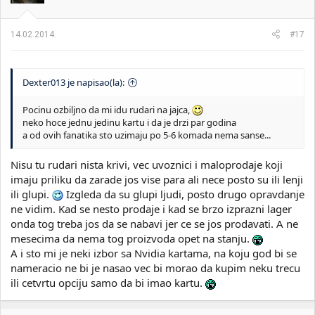
14.02.2014.
#17
Dexter013 je napisao(la):
Pocinu ozbiljno da mi idu rudari na jajca,
neko hoce jednu jedinu kartu i da je drzi par godina
a od ovih fanatika sto uzimaju po 5-6 komada nema sanse...
Nisu tu rudari nista krivi, vec uvoznici i maloprodaje koji
imaju priliku da zarade jos vise para ali nece posto su ili lenji
ili glupi.
Izgleda da su glupi ljudi, posto drugo opravdanje
ne vidim. Kad se nesto prodaje i kad se brzo izprazni lager
onda tog treba jos da se nabavi jer ce se jos prodavati. A ne
mesecima da nema tog proizvoda opet na stanju.
A i sto mi je neki izbor sa Nvidia kartama, na koju god bi se
nameracio ne bi je nasao vec bi morao da kupim neku trecu
ili cetvrtu opciju samo da bi imao kartu.