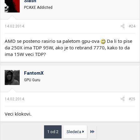
Slash
PCAXE Addicted
14.02.2014.
#24
AMD se posteno rasirio sa paletom gpu-ova
Da li to pise
da 250X ima TDP 95W, ako je to rebrand 7770, kako to da
ima 15W veci TDP?
FantomX
GPU Guru
14.02.2014.
#25
Veci klokovi.
Poslednja
1 od 2
Sledeća