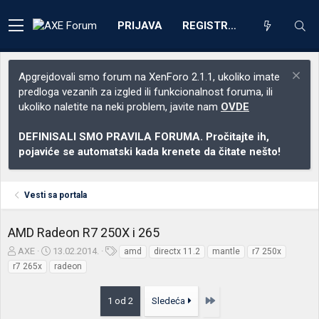
PRIJAVA
REGISTRACIJA
Apgrejdovali smo forum na XenForo 2.1.1, ukoliko imate
predloga vezanih za izgled ili funkcionalnost foruma, ili
ukoliko naletite na neki problem, javite nam
OVDE
DEFINISALI SMO PRAVILA FORUMA. Pročitajte ih,
pojaviće se automatski kada krenete da čitate nešto!
Vesti sa portala
AMD Radeon R7 250X i 265
Z
D
O
AXE
13.02.2014.
amd
directx 11.2
mantle
r7 250x
a
a
z
r7 265x
radeon
č
t
n
e
u
a
Poslednja
1 od 2
Sledeća
t
m
k
n
p
e