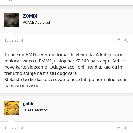
ZOMBI
PCAXE Addicted
13.02.2014.
#5
To nije do AMD-a vec do domacih lelemuda. A koliko sam
malocas video u EMMI-ju stoji par r7 260 na stanju. Kad ce
nove karte videcemo. Odugovlace i oni i Nvidia, kao da im
trenutno stanje na trzistu odgovara.
Steta sto te dve karte verovatno nece biti po normalnoj ceni
na nasem trzistu.
goldi
PCAXE Member
13.02.2014.
#6