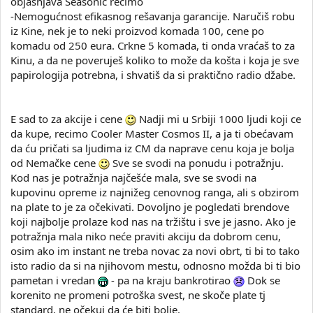
objasnjava Seasonic recimo
-Nemogućnost efikasnog rešavanja garancije. Naručiš robu
iz Kine, nek je to neki proizvod komada 100, cene po
komadu od 250 eura. Crkne 5 komada, ti onda vraćaš to za
Kinu, a da ne poveruješ koliko to može da košta i koja je sve
papirologija potrebna, i shvatiš da si praktično radio džabe.
E sad to za akcije i cene
Nadji mi u Srbiji 1000 ljudi koji ce
da kupe, recimo Cooler Master Cosmos II, a ja ti obećavam
da ću pričati sa ljudima iz CM da naprave cenu koja je bolja
od Nemačke cene
Sve se svodi na ponudu i potražnju.
Kod nas je potražnja najčešće mala, sve se svodi na
kupovinu opreme iz najnižeg cenovnog ranga, ali s obzirom
na plate to je za očekivati. Dovoljno je pogledati brendove
koji najbolje prolaze kod nas na tržištu i sve je jasno. Ako je
potražnja mala niko neće praviti akciju da dobrom cenu,
osim ako im instant ne treba novac za novi obrt, ti bi to tako
isto radio da si na njihovom mestu, odnosno možda bi ti bio
pametan i vredan
- pa na kraju bankrotirao
Dok se
korenito ne promeni potroška svest, ne skoče plate tj
standard, ne očekuj da će biti bolje.