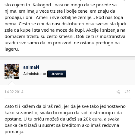
sto cujem to. Kakogod...nasi ne mogu da se porede sa
njima, em imaju vece trziste i bolje cene, em znaju da
prodaju, i oni i Ameri i sve ozbiljne zemlje... kod nas toga
nema. Cesto se cini da nasi distributeri nisu svesni sta ljudi
zele da kupe i sta vecina moze da kupi. Akcije i snizenja na
domacem trzistu su cesto smesni. Dok ce ti iz inostranstva
uraditi sve samo da im proizvodi ne ostanu predugo na
lageru.
animaN
Administrator
Urednik
14.02.2014.
#20
Zato ti i kažem da biraš reči, jer da je sve tako jednostavno
kako si zamislio, svako bi mogao da radi distribuciju i da
opstane. U tu priču možeš da uđeš sa 20k eura, a svaka
banka će ti izaći u susret sa kreditom ako imaš redovna
primanja.