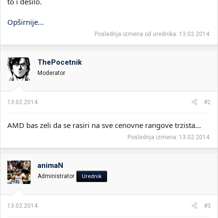
to i desilo.
Opširnije...
Poslednja izmena od urednika:
13.02.2014.
ThePocetnik
Moderator
13.02.2014.
#2
AMD bas zeli da se rasiri na sve cenovne rangove trzista...
Poslednja izmena:
13.02.2014.
animaN
Administrator
Urednik
13.02.2014.
#3