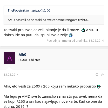
ThePocetnik je napisao(la):
AMD bas zeli da se rasiri na sve cenovne rangove trzista...
To svaki proizvodjac zeli, pitanje je da li moze?
AMD-u
dobro ide na putu da ispuni svoje zelje
Poslednja izmena od urednika:
13.02.2014.
Alk0
A
PCAXE Addicted
13.02.2014.
#4
Aha, eto vesti za 250X i 265 koju sam nekako propustio
Ma lepo je AMD sve to zamislio samo sto jos uvek nema da
se kupi R260 a oni kao najavljuju nove karte. Kad ce one da
stignu, 2016. ?