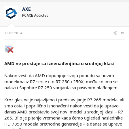
i
o
k
k
AXE
t
r
PCAXE Addicted
e
e
m
t
e
a
13.02.2014.
#1
n
j
a
AMD ne prestaje sa iznenađenjima u srednjoj klasi
Nakon vesti da AMD dopunjuje svoju ponudu sa novim
modelima iz R7 serije i to R7 250 i 250X, među kojima se
nalazi i Sapphire R7 250 varijanta sa pasivnim hlađenjem.
Kroz glasine je najavljeno i predstavljanje R7 265 modela, ali
smo ostali poprilično iznenađeni nakon vesti da je upravo
danas AMD predstavio svoj novi model u srednjoj klasi – R7
265. Bilo je pitanje vremena kada ćemo ugledati naslednike
HD 7850 modela prethodne generacije – a danas se upravo