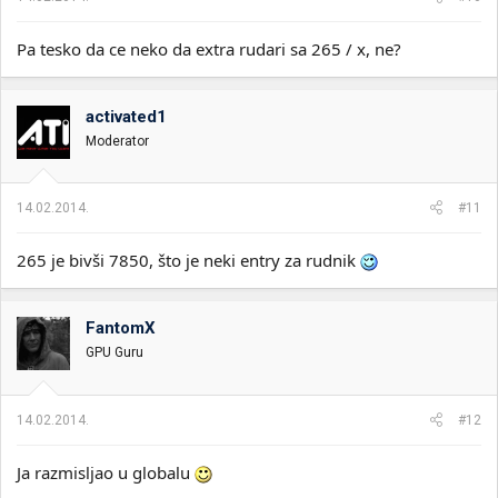
Pa tesko da ce neko da extra rudari sa 265 / x, ne?
activated1
Moderator
14.02.2014.
#11
265 je bivši 7850, što je neki entry za rudnik
FantomX
GPU Guru
14.02.2014.
#12
Ja razmisljao u globalu