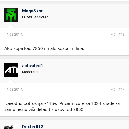
MegaSkot
PCAXE Addicted
14.02.2014.
#13
Ako kopa kao 7850 i malo košta, milina.
activated1
Moderator
14.02.2014.
#14
Navodno potrošnja ~115w, Pitcairn core sa 1024 shader-a
samo nešto viši default klokovi od 7850.
Dexter013