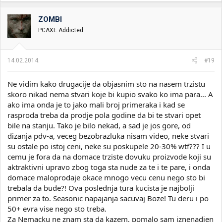
ZOMBI
PCAXE Addicted
14.02.2014.
#19
Ne vidim kako drugacije da objasnim sto na nasem trzistu
skoro nikad nema stvari koje bi kupio svako ko ima para... A
ako ima onda je to jako mali broj primeraka i kad se
rasproda treba da prodje pola godine da bi te stvari opet
bile na stanju. Tako je bilo nekad, a sad je jos gore, od
dizanja pdv-a, veceg bezobrazluka nisam video, neke stvari
su ostale po istoj ceni, neke su poskupele 20-30% wtf??? I u
cemu je fora da na domace trziste dovuku proizvode koji su
aktraktivni upravo zbog toga sta nude za te i te pare, i onda
domace maloprodaje okace mnogo vecu cenu nego sto bi
trebala da bude?! Ova poslednja tura kucista je najbolji
primer za to. Seasonic napajanja sacuvaj Boze! Tu deru i po
50+ evra vise nego sto treba.
Za Nemacku ne znam sta da kazem, pomalo sam iznenadjen