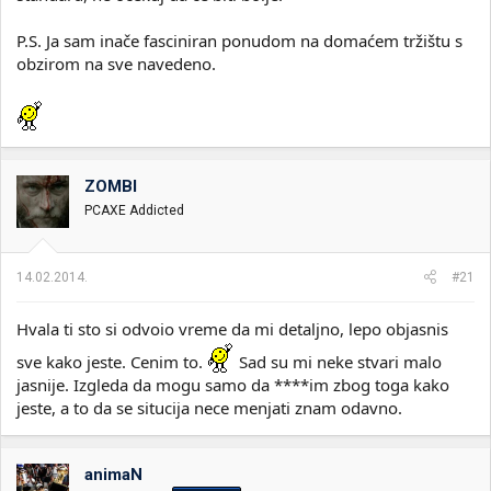
P.S. Ja sam inače fasciniran ponudom na domaćem tržištu s
obzirom na sve navedeno.
ZOMBI
PCAXE Addicted
14.02.2014.
#21
Hvala ti sto si odvoio vreme da mi detaljno, lepo objasnis
sve kako jeste. Cenim to.
Sad su mi neke stvari malo
jasnije. Izgleda da mogu samo da ****im zbog toga kako
jeste, a to da se situcija nece menjati znam odavno.
animaN