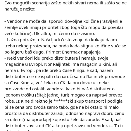
Evo mogućih scenarija zašto nekih stvari nema ili zašto se ne
naručuje nešto:
- Vendor ne može da isporuči dovoljne količine (razvijenije
zemlje uvek imaju prioritet zbog toga što mogu da povuku
veće količine). Ukratko, mi ćemo da izvisimo.
- Lažna potražnja. Naši ljudi često znaju da kukaju da im
treba nekog proizvoda, pa onda kada stignu količine vuče se
po lageru baš dugo. Primer: Enermax napajanja
- Neki vendori idu preko distributera i nemaju svoje
magacine u Evropi. Npr Raijintek ima magacin u Kini, ali
nema u Evropi, pa ide preko Case Kinga. E sad, našem
distributeru se ne ispalti da naruči samo Raijintek proizvode
sa Case King-a, već čeka na CK da oni dovuku i neke
proizvode od ostalih vendora, kako bi naš distributer o
jednom trošku (čitaj: jednoj turi) mogao da napravi prevoz
robe. Iz Kine direktno je ******ski skup transport i podigla
bi se cena proizvoda samo tako, gde ne bi ostalo ni malo
prostora da distributer zaradi, odnosno napravi dobru cenu
za dilere (maloprodaje) koje isto žele da zarade. E sad, naš
distributer zavisi od CK-a koji opet zavisi od vendora... To ti