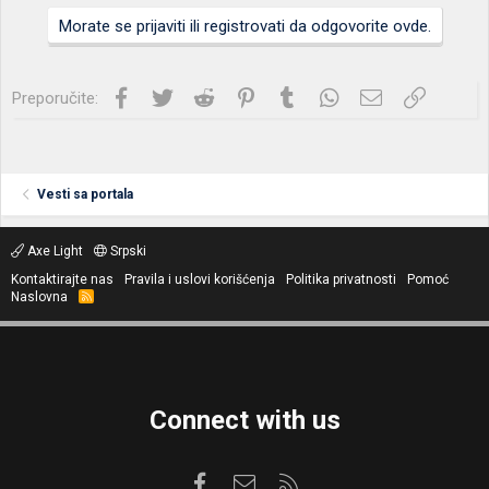
Morate se prijaviti ili registrovati da odgovorite ovde.
Facebook
Twitter
Reddit
Pinterest
Tumblr
WhatsApp
Imejl
Link
Preporučite:
Vesti sa portala
Axe Light
Srpski
Kontaktirajte nas
Pravila i uslovi korišćenja
Politika privatnosti
Pomoć
Naslovna
R
S
S
Connect with us
Facebook
Kontaktirajte nas
RSS