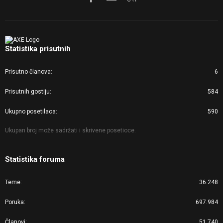
Statistika prisutnih
Prisutno članova
6
Prisutnih gostiju
584
Ukupno posetilaca
590
Ukupan broj može sadržati i skrivene posetioce.
Statistika foruma
Teme
36.248
Poruka
697.984
Članovi
51.740