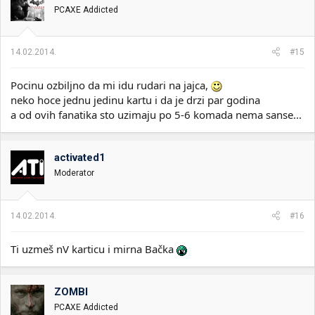
PCAXE Addicted
14.02.2014.
#15
Pocinu ozbiljno da mi idu rudari na jajca,
neko hoce jednu jedinu kartu i da je drzi par godina
a od ovih fanatika sto uzimaju po 5-6 komada nema sanse...
activated1
Moderator
14.02.2014.
#16
Ti uzmeš nV karticu i mirna Bačka
ZOMBI
PCAXE Addicted