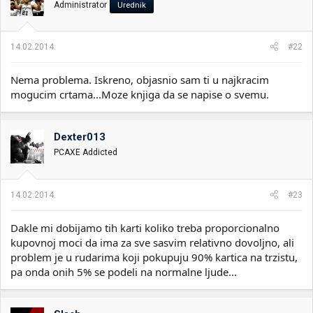
Administrator
Urednik
14.02.2014.
#22
Nema problema. Iskreno, objasnio sam ti u najkracim
mogucim crtama...Moze knjiga da se napise o svemu.
Dexter013
PCAXE Addicted
14.02.2014.
#23
Dakle mi dobijamo tih karti koliko treba proporcionalno
kupovnoj moci da ima za sve sasvim relativno dovoljno, ali
problem je u rudarima koji pokupuju 90% kartica na trzistu,
pa onda onih 5% se podeli na normalne ljude...