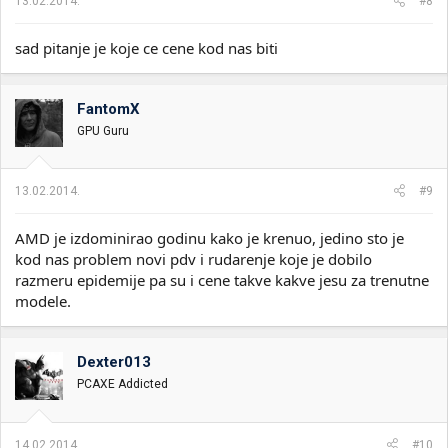
13.02.2014.
#8
sad pitanje je koje ce cene kod nas biti
FantomX
GPU Guru
13.02.2014.
#9
AMD je izdominirao godinu kako je krenuo, jedino sto je
kod nas problem novi pdv i rudarenje koje je dobilo
razmeru epidemije pa su i cene takve kakve jesu za trenutne
modele.
Dexter013
PCAXE Addicted
14.02.2014.
#10