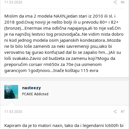
11.03.2020.
#6
Mislim da ima 2 modela NAXN,jedan stari iz 2010 ili sl. i
2018 god.Ovaj noviji je nešto bolji ili u prevodu 80+ i 82+
(bronze)...Enermax ima odlična napajanja,ali to nije vaš.On
je na najnižoj lestvici tog proizvodjača..Ne vidim nista dobro
ni kod jednog modela osim japanskih kondezatora..Mozda
ne bi bilo loše zameniti za neki savremeniji psu,iako bi
verovatno taj gurao konfu(sad dal bi se zapalio hm...)Ali su
loši svakako.Zavisi od budzeta za zamenu koji?Mogu da
preporučim corsair rm650x za 70e (sa usmenom
garancijom 1god)novo...Inače koštaju 115 evra
nasteezy
PCAXE Addicted
11.03.2020.
#7
Kapiram da je to matori naxn, tako da i legendarni lc600h bi