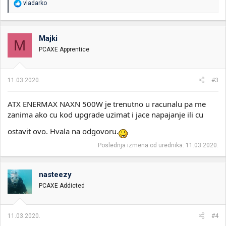
R
vladarko
e
a
g
o
Majki
M
v
PCAXE Apprentice
a
n
j
a
11.03.2020.
#3
:
ATX ENERMAX NAXN 500W je trenutno u racunalu pa me
zanima ako cu kod upgrade uzimat i jace napajanje ili cu
ostavit ovo. Hvala na odgovoru.
Poslednja izmena od urednika:
11.03.2020.
nasteezy
PCAXE Addicted
11.03.2020.
#4