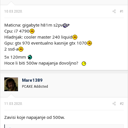
i
o
k
k
10.03.2020.
#1
t
r
e
e
m
t
Maticna: gigabyte h81m s2pv
e
a
Cpu: i7 4790
n
Hladnjak: cooler master 240 liquid
j
Gpu: gtx 970 eventualno kasnije gtx 1070
a
2 ssd-a
5x 120mm
Hoce li biti 500w napajanja dovoljno?
Mare1389
PCAXE Addicted
11.03.2020.
#2
Zavisi koje napajanje od 500w.