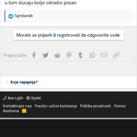
u tom slucaju bolje odradio posao
R
Tajmbandit
e
a
g
Morate se prijaviti ili registrovati da odgovorite ovde.
o
v
a
n
Facebook
Twitter
Reddit
Pinterest
Tumblr
WhatsApp
Imejl
Link
Preporučite:
j
a
:
Koje napajanje?
Axe Light
Srpski
Kontaktirajte nas
Pravila i uslovi korišćenja
Politika privatnosti
Pomoć
Naslovna
R
S
S