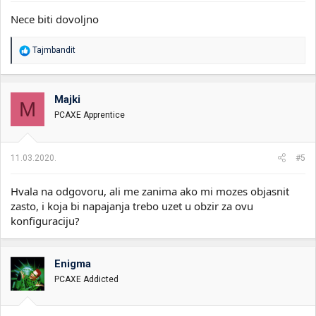
Nece biti dovoljno
R
Tajmbandit
e
a
g
o
Majki
M
v
PCAXE Apprentice
a
n
j
a
11.03.2020.
#5
:
Hvala na odgovoru, ali me zanima ako mi mozes objasnit
zasto, i koja bi napajanja trebo uzet u obzir za ovu
konfiguraciju?
Enigma
PCAXE Addicted