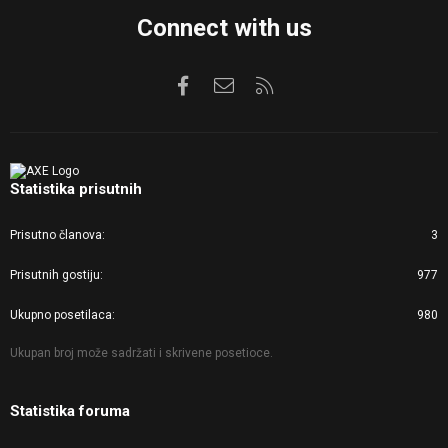
Connect with us
Facebook
Kontaktirajte nas
RSS
Statistika prisutnih
Prisutno članova
3
Prisutnih gostiju
977
Ukupno posetilaca
980
Ukupan broj može sadržati i skrivene posetioce.
Statistika foruma