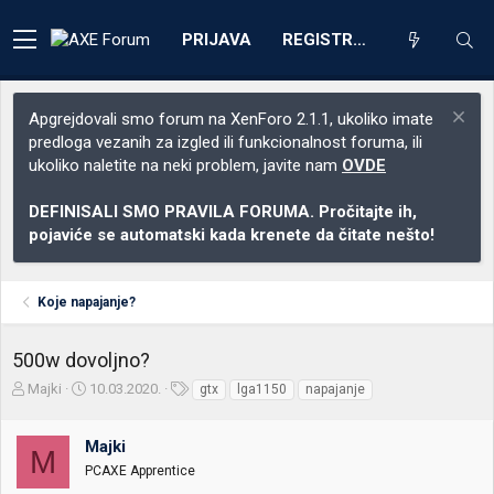
PRIJAVA
REGISTRACIJA
Apgrejdovali smo forum na XenForo 2.1.1, ukoliko imate
predloga vezanih za izgled ili funkcionalnost foruma, ili
ukoliko naletite na neki problem, javite nam
OVDE
DEFINISALI SMO PRAVILA FORUMA. Pročitajte ih,
pojaviće se automatski kada krenete da čitate nešto!
Koje napajanje?
500w dovoljno?
Z
D
O
Majki
10.03.2020.
gtx
lga1150
napajanje
a
a
z
č
t
n
Majki
e
u
a
M
t
m
k
PCAXE Apprentice
n
p
e