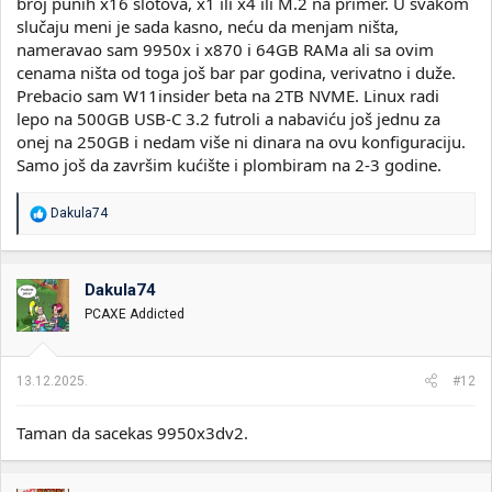
broj punih x16 slotova, x1 ili x4 ili M.2 na primer. U svakom
slučaju meni je sada kasno, neću da menjam ništa,
nameravao sam 9950x i x870 i 64GB RAMa ali sa ovim
cenama ništa od toga još bar par godina, verivatno i duže.
Prebacio sam W11insider beta na 2TB NVME. Linux radi
lepo na 500GB USB-C 3.2 futroli a nabaviću još jednu za
onej na 250GB i nedam više ni dinara na ovu konfiguraciju.
Samo još da završim kućište i plombiram na 2-3 godine.
R
Dakula74
e
a
g
o
Dakula74
v
PCAXE Addicted
a
n
j
a
13.12.2025.
#12
:
Taman da sacekas 9950x3dv2.