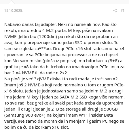
i
o
k
k
15.10.2025.
#1
t
r
e
e
Nabavio danas taj adapter. Neki no name ali nov. Kao što
m
t
e
a
rekoh, ima uredno 4 M.2 porta. M key. piše na svakom
n
NVME. Jeftin bio (1200din) pa rekoh što da ne probam ali
j
avaj, komp prepoznaje samo jedan SSD u prvom slotu. Tu
a
sam se izgleda za***ao. Drugi PCIe x16 slot radi samo na x4
i povezan je sa PCIe linijama na processor a ne na chipset
kao što sam mislio (ploča iz potpisa) ima bifurkaciju (8+8) a
grafika je x8 tako da bi trebalo da ima dovoljno PCIe linija za
bar 2 x4 NVME ili da rade n 2x2.
Na ploči je već 3xJVME diska i to radi mada je treći san x2.
Imam još 2 NVME-a koji rade normalno u tom drugom PCIe-
x16 slotu. Jedan je jednostavan samo sa jednim M.2 a drugi
ima jedam M key i jedan za SATA M.2 SSD koga više nemam.
To sve radi bez greške ali svaki put kada treba da upotrebim
jedan ili drugi (jedan je 2TB za storage ali drugi je 500GB
(Samsung 960 evo+) na kojem imam W11 insider Beta
verziju)Ne samo da moran da ih menjam i gasim PC nego se
bojim da ću da izdrkam x16 slot.