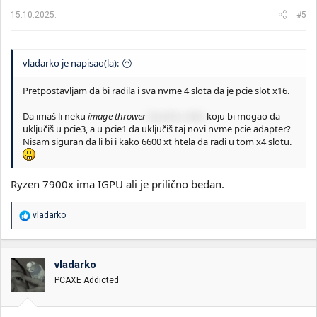
15.10.2025.
#5
vladarko je napisao(la):
Pretpostavljam da bi radila i sva nvme 4 slota da je pcie slot x16.
Da imaš li neku
image thrower
bacačicu slike
koju bi mogao da
uključiš u pcie3, a u pcie1 da uključiš taj novi nvme pcie adapter?
Nisam siguran da li bi i kako 6600 xt htela da radi u tom x4 slotu.
Ryzen 7900x ima IGPU ali je prilično bedan.
R
vladarko
e
a
g
o
vladarko
v
PCAXE Addicted
a
n
j
a