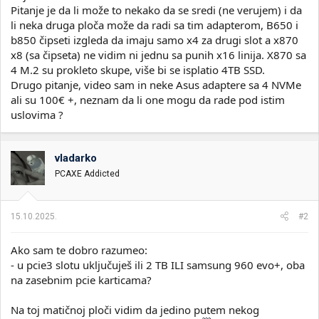
Pitanje je da li može to nekako da se sredi (ne verujem) i da
li neka druga ploča može da radi sa tim adapterom, B650 i
b850 čipseti izgleda da imaju samo x4 za drugi slot a x870
x8 (sa čipseta) ne vidim ni jednu sa punih x16 linija. X870 sa
4 M.2 su prokleto skupe, više bi se isplatio 4TB SSD.
Drugo pitanje, video sam in neke Asus adaptere sa 4 NVMe
ali su 100€ +, neznam da li one mogu da rade pod istim
uslovima ?
vladarko
PCAXE Addicted
15.10.2025.
#2
Ako sam te dobro razumeo:
- u pcie3 slotu uključuješ ili 2 TB ILI samsung 960 evo+, oba
na zasebnim pcie karticama?
Na toj matičnoj ploči vidim da jedino putem nekog