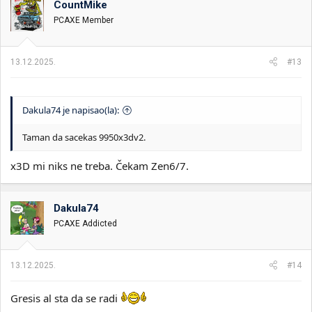
CountMike
PCAXE Member
13.12.2025.
#13
Dakula74 je napisao(la):
Taman da sacekas 9950x3dv2.
x3D mi niks ne treba. Čekam Zen6/7.
Dakula74
PCAXE Addicted
13.12.2025.
#14
Gresis al sta da se radi