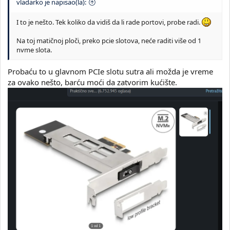
vladarko je napisao(la):
I to je nešto. Tek koliko da vidiš da li rade portovi, probe radi.
Na toj matičnoj ploči, preko pcie slotova, neće raditi više od 1
nvme slota.
Probaću to u glavnom PCIe slotu sutra ali možda je vreme
za ovako nešto, barću moći da zatvorim kućište.