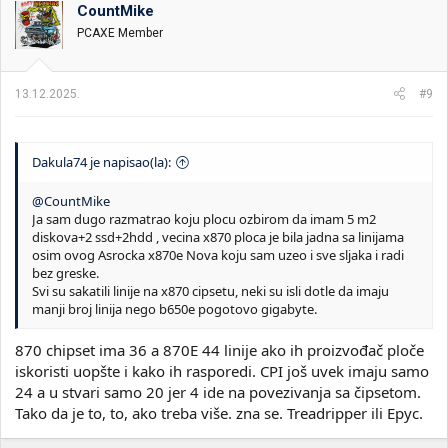
CountMike
PCAXE Member
13.12.2025.
#9
Dakula74 je napisao(la):
@CountMike
Ja sam dugo razmatrao koju plocu ozbirom da imam 5 m2
diskova+2 ssd+2hdd , vecina x870 ploca je bila jadna sa linijama
osim ovog Asrocka x870e Nova koju sam uzeo i sve sljaka i radi
bez greske.
Svi su sakatili linije na x870 cipsetu, neki su isli dotle da imaju
manji broj linija nego b650e pogotovo gigabyte.
870 chipset ima 36 a 870E 44 linije ako ih proizvođač ploče
iskoristi uopšte i kako ih rasporedi. CPI još uvek imaju samo
24 a u stvari samo 20 jer 4 ide na povezivanja sa čipsetom.
Tako da je to, to, ako treba više. zna se. Treadripper ili Epyc.