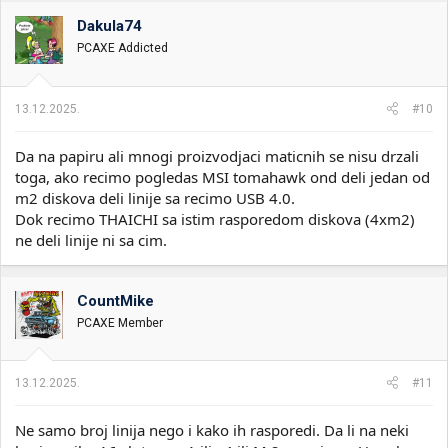
Dakula74
PCAXE Addicted
13.12.2025.
#10
Da na papiru ali mnogi proizvodjaci maticnih se nisu drzali
toga, ako recimo pogledas MSI tomahawk ond deli jedan od
m2 diskova deli linije sa recimo USB 4.0.
Dok recimo THAICHI sa istim rasporedom diskova (4xm2)
ne deli linije ni sa cim.
CountMike
PCAXE Member
13.12.2025.
#11
Ne samo broj linija nego i kako ih rasporedi. Da li na neki