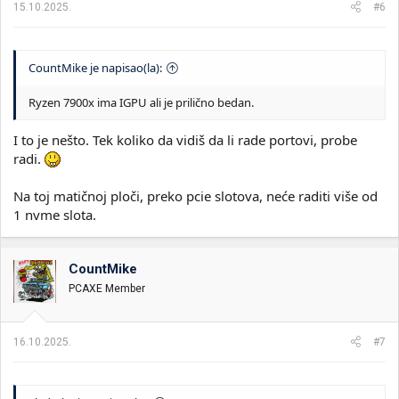
15.10.2025.
#6
:
CountMike je napisao(la):
Ryzen 7900x ima IGPU ali je prilično bedan.
I to je nešto. Tek koliko da vidiš da li rade portovi, probe
radi.
Na toj matičnoj ploči, preko pcie slotova, neće raditi više od
1 nvme slota.
CountMike
PCAXE Member
16.10.2025.
#7