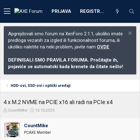
PRIJAVA
REGISTRACIJA
Apgrejdovali smo forum na XenForo 2.1.1, ukoliko imate
predloga vezanih za izgled ili funkcionalnost foruma, ili
ukoliko naletite na neki problem, javite nam
OVDE
DEFINISALI SMO PRAVILA FORUMA. Pročitajte ih,
pojaviće se automatski kada krenete da čitate nešto!
HDD-ovi, SSD-ovi i optički uređaji
4 x M.2 NVME na PCIE x16 ali radi na PCIe x4
Z
D
CountMike
15.10.2025.
a
a
č
t
CountMike
e
u
t
m
PCAXE Member
n
p