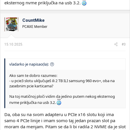
eksternog nvme priključka na usb 3.2.
CountMike
PCAXE Member
15.10.2025.
#3
vladarko je napisao(la):
Ako sam te dobro razumeo:
- u pcie3 slotu uključuješ ili 2 TB ILI samsung 960 evo+, oba na
zasebnim pcie karticama?
Na toj matičnoj ploči vidim da jedino putem nekog eksternog
nvme priključka na usb 3.2.
Da, oba su na svom adapteru u PCIe x16 slotu koji ima
samo 4 PCIe linije i imam somo taj jedan prazan slot pa
moram da menjam. Pitam se da li bi radila 2 NVME da je slot