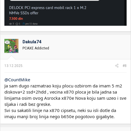
Dakula74
PCAXE Addicted
13.12.2025.
#8
@CountMike
Ja sam dugo razmatrao koju plocu ozbirom da imam 5 m2
diskova+2 ssd+2hdd , vecina x870 ploca je bila jadna sa
linijama osim ovog Asrocka x870e Nova koju sam uzeo i sve
sljaka i radi bez greske.
Svi su sakatili linije na x870 cipsetu, neki su isli dotle da
imaju manji broj linija nego b650e pogotovo gigabyte.