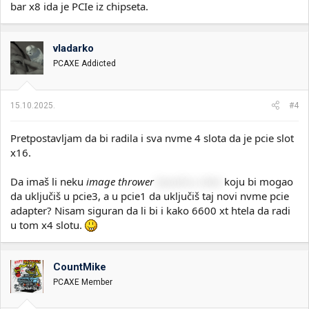
bar x8 ida je PCIe iz chipseta.
vladarko
PCAXE Addicted
15.10.2025.
#4
Pretpostavljam da bi radila i sva nvme 4 slota da je pcie slot
x16.
Da imaš li neku
image thrower
bacačicu slike
koju bi mogao
da uključiš u pcie3, a u pcie1 da uključiš taj novi nvme pcie
adapter? Nisam siguran da li bi i kako 6600 xt htela da radi
u tom x4 slotu.
CountMike
PCAXE Member