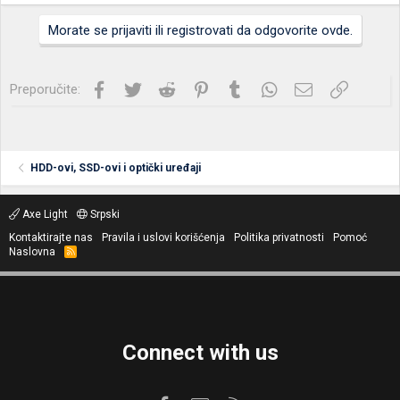
Morate se prijaviti ili registrovati da odgovorite ovde.
Facebook
Twitter
Reddit
Pinterest
Tumblr
WhatsApp
Imejl
Link
Preporučite:
HDD-ovi, SSD-ovi i optički uređaji
Axe Light
Srpski
Kontaktirajte nas
Pravila i uslovi korišćenja
Politika privatnosti
Pomoć
Naslovna
R
S
S
Connect with us