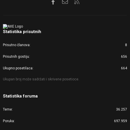
Facebook
Kontaktirajte nas
RSS
Statistika prisutnih
Prisutno članova
8
Prisutnih gostiju
656
Ukupno posetilaca
664
Ukupan broj može sadržati i skrivene posetioce.
Statistika foruma
Teme
36.257
Poruka
697.959