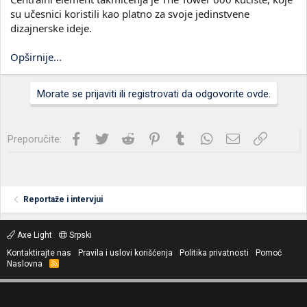
su učesnici koristili kao platno za svoje jedinstvene
dizajnerske ideje.
Opširnije...
Morate se prijaviti ili registrovati da odgovorite ovde.
Facebook
Twitter
Reddit
Pinterest
Tumblr
WhatsApp
Imejl
Link
Preporučite:
Reportaže i intervjui
Axe Light
Srpski
Kontaktirajte nas
Pravila i uslovi korišćenja
Politika privatnosti
Pomoć
Naslovna
R
S
S