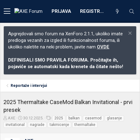
PRIJAVA
REGISTRACIJA
Apgrejdovali smo forum na XenForo 2.1.1, ukoliko imate
predloga vezanih za izgled ili funkcionalnost foruma, ili
ukoliko naletite na neki problem, javite nam
OVDE
DEFINISALI SMO PRAVILA FORUMA. Pročitajte ih,
pojaviće se automatski kada krenete da čitate nešto!
Reportaže i intervjui
2025 Thermaltake CaseMod Balkan Invitational - prvi
presek
Z
D
O
AXE
30.12.2025.
2025
balkan
casemod
glasanje
a
a
z
invitational
nagrade
takmicenje
thermaltake
č
t
n
e
u
a