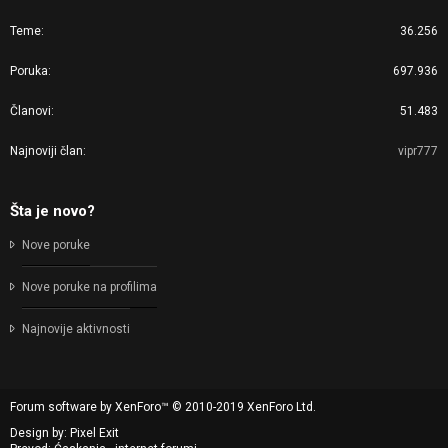
Teme
36.256
Poruka
697.936
Članovi
51.483
Najnoviji član
vipr777
Šta je novo?
Nove poruke
Nove poruke na profilima
Najnovije aktivnosti
Forum software by XenForo™
© 2010-2019 XenForo Ltd.
Design by:
Pixel Exit