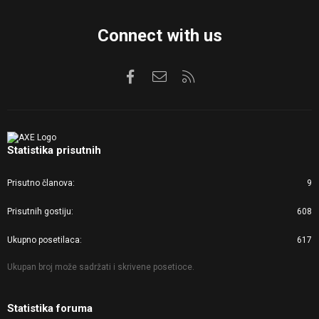
Connect with us
Facebook
Kontaktirajte nas
RSS
Statistika prisutnih
Prisutno članova
9
Prisutnih gostiju
608
Ukupno posetilaca
617
Ukupan broj može sadržati i skrivene posetioce.
Statistika foruma