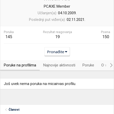
PCAXE Member
Učlanjen(a)
04.10.2009.
Poslednji put viđen(a)
02.11.2021.
Poruka
Rezultat reagovanja
Poena
145
19
150
Pronađite
Poruke na profilima
Najnovije aktivnosti
Poruke
O vama.
Još uvek nema poruka na micairvas profilu.
Članovi