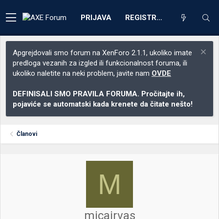
PRIJAVA
REGISTRACIJA
Apgrejdovali smo forum na XenForo 2.1.1, ukoliko imate
predloga vezanih za izgled ili funkcionalnost foruma, ili
ukoliko naletite na neki problem, javite nam
OVDE
DEFINISALI SMO PRAVILA FORUMA. Pročitajte ih,
pojaviće se automatski kada krenete da čitate nešto!
Članovi
M
micairvas