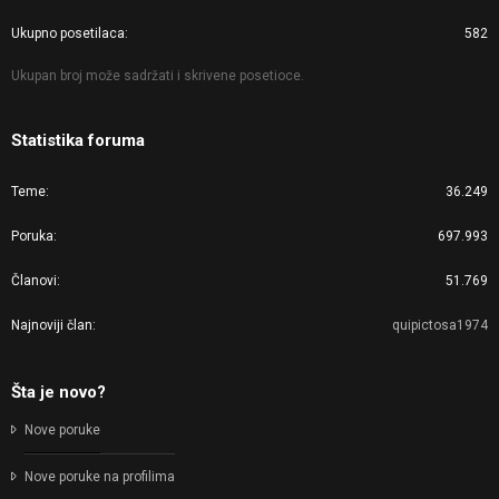
Ukupno posetilaca
582
Ukupan broj može sadržati i skrivene posetioce.
Statistika foruma
Teme
36.249
Poruka
697.993
Članovi
51.769
Najnoviji član
quipictosa1974
Šta je novo?
Nove poruke
Nove poruke na profilima