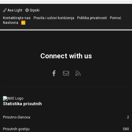
Axe Light
Srpski
Kontaktirajte nas
Pravila i uslovi korišćenja
Politika privatnosti
Pomoć
Naslovna
R
S
S
Connect with us
Facebook
Kontaktirajte nas
RSS
Statistika prisutnih
Prisutno članova
2
Prisutnih gostiju
580