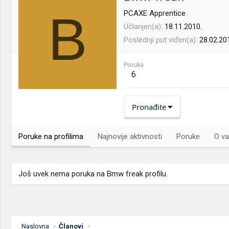
B
PCAXE Apprentice
Učlanjen(a)
18.11.2010.
Poslednji put viđen(a)
28.02.20
Poruka
6
Pronađite
Poruke na profilima
Najnovije aktivnosti
Poruke
O va
Još uvek nema poruka na Bmw freak profilu.
Naslovna
Članovi