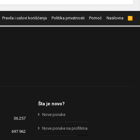
Pravila i uslovi korišćenja
Politika privatnosti
Pomoć
Naslovna
R
S
S
Šta je novo?
Nove poruke
36.257
Nove poruke na profilima
697.962