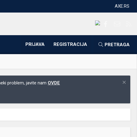
AXE.RS
Facebook
Kontakti
RS
PRIJAVA
REGISTRACIJA
PRETRAGA
 neki problem, javite nam
OVDE