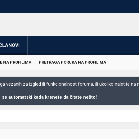
ČLANOVI
E NA PROFILIMA
PRETRAGA PORUKA NA PROFILIMA
 vezanih za izgled ili funkcionalnost foruma, ili ukoliko naletite na
se automatski kada krenete da čitate nešto!