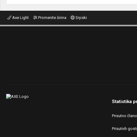
Axe Light
Promenite širina
Srpski
Statistika p
Prisutno član
Prisutnih gosti