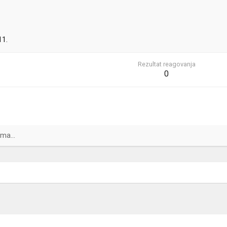
11.
Rezultat reagovanja
0
ma...