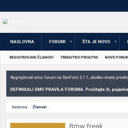
NASLOVNA
FORUMI
ŠTA JE NOVO
REGISTROVANI ČLANOVI
TRENUTNO PRISUTNI
NOVE PORUK
Apgrejdovali smo forum na XenForo 2.1.1, ukoliko imate predloga
DEFINISALI SMO PRAVILA FORUMA. Pročitajte ih, pojaviće 
Naslovna
Članovi
Bmw freak