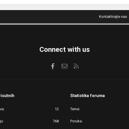
Kontaktirajte nas
Connect with us
Facebook
Kontaktirajte nas
RSS
risutnih
Statistika foruma
ova
12
Teme
ju
768
Poruka