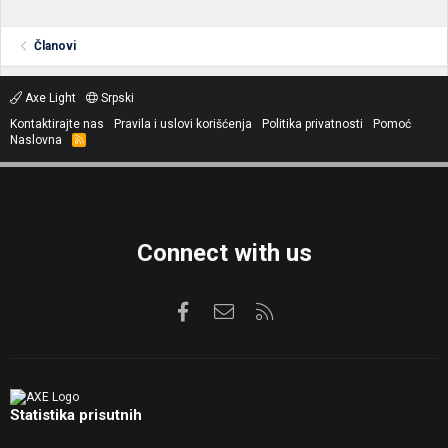
Članovi
Axe Light
Srpski
Kontaktirajte nas
Pravila i uslovi korišćenja
Politika privatnosti
Pomoć
Naslovna
R
S
S
Connect with us
Facebook
Kontaktirajte nas
RSS
Statistika prisutnih