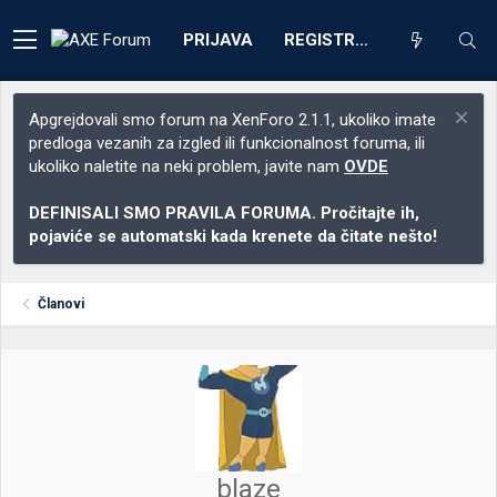
PRIJAVA
REGISTRACIJA
Apgrejdovali smo forum na XenForo 2.1.1, ukoliko imate
predloga vezanih za izgled ili funkcionalnost foruma, ili
ukoliko naletite na neki problem, javite nam
OVDE
DEFINISALI SMO PRAVILA FORUMA. Pročitajte ih,
pojaviće se automatski kada krenete da čitate nešto!
Članovi
blaze