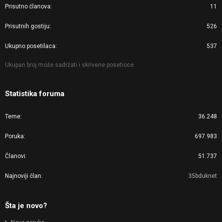
Prisutno članova
11
Prisutnih gostiju
526
Ukupno posetilaca
537
Ukupan broj može sadržati i skrivene posetioce.
Statistika foruma
Teme
36.248
Poruka
697.983
Članovi
51.737
Najnoviji član
35bduknet
Šta je novo?