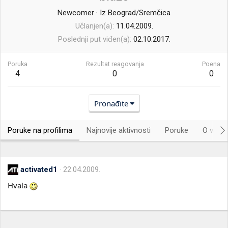
Newcomer
·
Iz
Beograd/Sremčica
Učlanjen(a)
11.04.2009.
Poslednji put viđen(a)
02.10.2017.
Poruka
Rezultat reagovanja
Poena
4
0
0
Pronađite
Poruke na profilima
Najnovije aktivnosti
Poruke
O vama.
activated1
22.04.2009.
Hvala