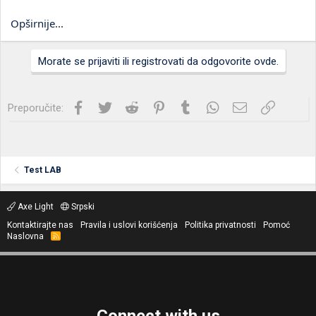
Opširnije
...
Morate se prijaviti ili registrovati da odgovorite ovde.
Facebook
Twitter
Reddit
Pinterest
Tumblr
WhatsApp
Imejl
Link
Preporučite:
Test LAB
Axe Light
Srpski
Kontaktirajte nas
Pravila i uslovi korišćenja
Politika privatnosti
Pomoć
Naslovna
R
S
S
Connect with us