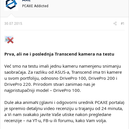
i
o
PCAXE Addicted
k
k
t
r
e
e
30.07.2015.
#1
m
t
e
a
n
j
a
Prva, ali ne i poslednja Transcend kamera na testu
Već smo na testu imali jednu kameru namenjenu snimanju
saobraćaja. Za razliku od ASUS-a, Transcend ima tri kamere
u svom portfoliju, odnosno DrivePro 100, DrivePro 200 i
DrivePro 220. Prirodom stvari zanimao nas je
najpristupačniji model – DrivePro 100.
Dule aka animaN (glavni i odgovorni urednik PCAXE portala)
je spremio detaljnu video recenziju u trajanju od 24 minuta,
a Vi nam svakako javite Vaše utiske nakon pregledane
recenzije – na YT-u, FB-u ili forumu, kako Vam volja.