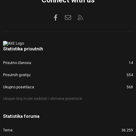
Facebook
Kontaktirajte nas
RSS
Statistika prisutnih
Prisutno članova
14
Prisutnih gostiju
554
Ukupno posetilaca
568
Ukupan broj može sadržati i skrivene posetioce.
Statistika foruma
Teme
36.259