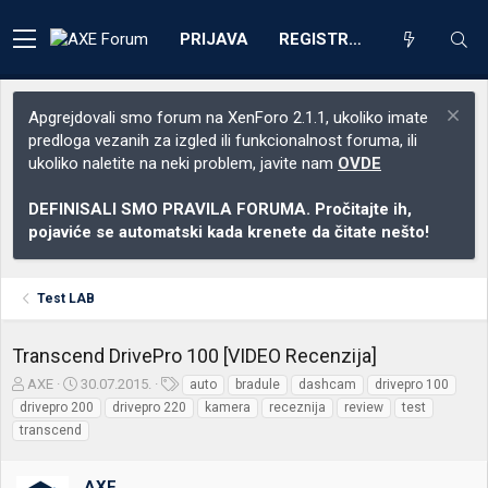
PRIJAVA
REGISTRACIJA
Apgrejdovali smo forum na XenForo 2.1.1, ukoliko imate
predloga vezanih za izgled ili funkcionalnost foruma, ili
ukoliko naletite na neki problem, javite nam
OVDE
DEFINISALI SMO PRAVILA FORUMA. Pročitajte ih,
pojaviće se automatski kada krenete da čitate nešto!
Test LAB
Transcend DrivePro 100 [VIDEO Recenzija]
Z
D
O
AXE
30.07.2015.
auto
bradule
dashcam
drivepro 100
a
a
z
drivepro 200
drivepro 220
kamera
receznija
review
test
č
t
n
transcend
e
u
a
t
m
k
n
p
e
AXE