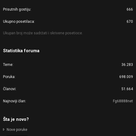
Prisutnih gostiju
666
Ukupno posetilaca
670
Ukupan broj može sadržati i skrivene posetioce.
Statistika foruma
Teme
36.283
Poruka
698.009
Članovi
51.664
Najnoviji član
Fg68888net
Šta je novo?
Nove poruke