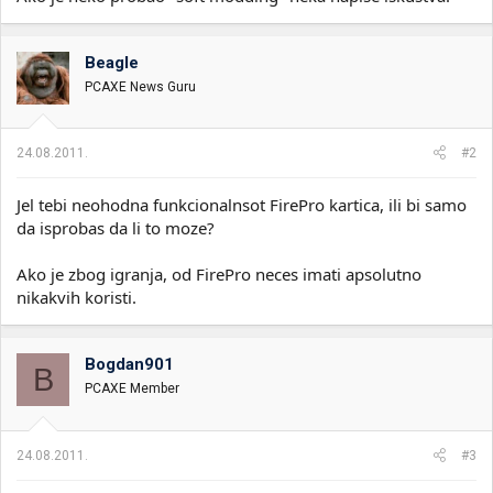
Beagle
PCAXE News Guru
24.08.2011.
#2
Jel tebi neohodna funkcionalnsot FirePro kartica, ili bi samo
da isprobas da li to moze?
Ako je zbog igranja, od FirePro neces imati apsolutno
nikakvih koristi.
Bogdan901
B
PCAXE Member
24.08.2011.
#3