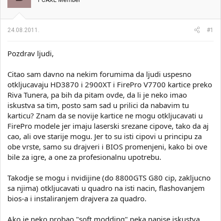
PCAXE Member
i
o
k
k
t
r
24.08.2011.
#1
e
e
m
t
e
a
Pozdrav ljudi,
n
j
Citao sam davno na nekim forumima da ljudi uspesno
a
otkljucavaju HD3870 i 2900XT i FirePro V7700 kartice preko
Riva Tunera, pa bih da pitam ovde, da li je neko imao
iskustva sa tim, posto sam sad u prilici da nabavim tu
karticu? Znam da se novije kartice ne mogu otkljucavati u
FirePro modele jer imaju laserski srezane cipove, tako da aj
cao, ali ove starije mogu. Jer to su isti cipovi u principu za
obe vrste, samo su drajveri i BIOS promenjeni, kako bi ove
bile za igre, a one za profesionalnu upotrebu.
Takodje se mogu i nvidijine (do 8800GTS G80 cip, zakljucno
sa njima) otkljucavati u quadro na isti nacin, flashovanjem
bios-a i instaliranjem drajvera za quadro.
Ako je neko probao "soft modding" neka napise iskustva.