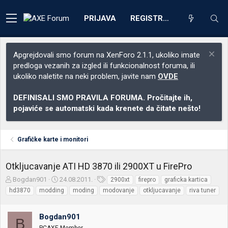
PRIJAVA
REGISTRACIJA
Apgrejdovali smo forum na XenForo 2.1.1, ukoliko imate
predloga vezanih za izgled ili funkcionalnost foruma, ili
ukoliko naletite na neki problem, javite nam
OVDE
DEFINISALI SMO PRAVILA FORUMA. Pročitajte ih,
pojaviće se automatski kada krenete da čitate nešto!
Grafičke karte i monitori
Otkljucavanje ATI HD 3870 ili 2900XT u FirePro
Z
D
O
Bogdan901
24.08.2011.
2900xt
firepro
graficka kartica
a
a
z
hd3870
modding
moding
modovanje
otkljucavanje
riva tuner
č
t
n
e
u
a
t
m
k
Bogdan901
B
n
p
e