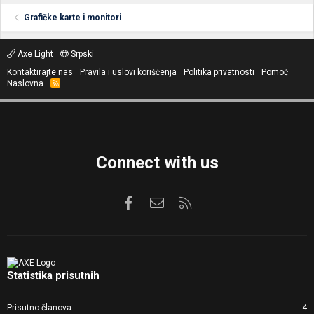
Grafičke karte i monitori
Axe Light
Srpski
Kontaktirajte nas
Pravila i uslovi korišćenja
Politika privatnosti
Pomoć
Naslovna
R
S
S
Connect with us
Facebook
Kontaktirajte nas
RSS
Statistika prisutnih
Prisutno članova
4