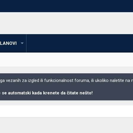
LANOVI
 vezanih za izgled ili funkcionalnost foruma, ili ukoliko naletite na
se automatski kada krenete da čitate nešto!