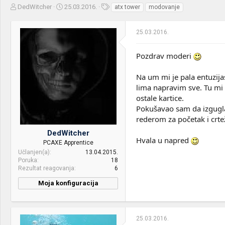
Z
D
O
DedWitcher
25.03.2016.
atx tower
modovanje
a
a
z
č
t
n
25.03.2016.
e
u
a
t
m
k
n
p
e
Pozdrav moderi
i
o
k
k
Na um mi je pala entuzija
t
r
lima napravim sve. Tu mi 
e
e
m
t
ostale kartice.
e
a
Pokušavao sam da izgugla
n
rederom za početak i crtež
j
DedWitcher
a
Hvala u napred
PCAXE Apprentice
Učlanjen(a)
13.04.2015.
Poruka
18
Rezultat reagovanja
6
Moja konfiguracija
PC / Laptop
Lenovo B5400
Name:
25.03.2016.
CPU & cooler:
Intel Core i5 4200M @