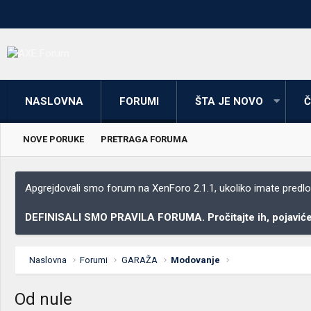
NASLOVNA
FORUMI
ŠTA JE NOVO
Č
NOVE PORUKE
PRETRAGA FORUMA
Apgrejdovali smo forum na XenForo 2.1.1, ukoliko imate predloga
DEFINISALI SMO PRAVILA FORUMA. Pročitajte ih, pojaviće 
Naslovna
Forumi
GARAŽA
Modovanje
Od nule