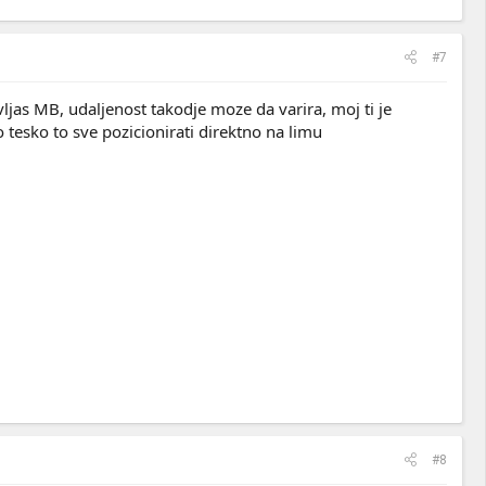
#7
avljas MB, udaljenost takodje moze da varira, moj ti je
o tesko to sve pozicionirati direktno na limu
#8