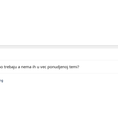
no trebaju a nema ih u vec ponudjenoj temi?
ng