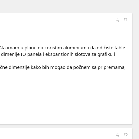
#1
šta imam u planu da koristim aluminium i da od čiste table
imenije IO panela i ekspanzionih slotova za grafiku i
 tačne dimenzije kako bih mogao da počnem sa pripremama,
#2