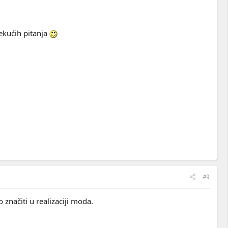
tekućih pitanja
#9
o značiti u realizaciji moda.