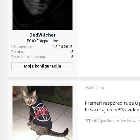
Other:
Headset: Logitech
G230/JBL T110, Phone:
Xiaomi MI10T Pro
DedWitcher
PCAXE Apprentice
Učlanjen(a)
13.04.2015.
Poruka
18
Rezultat reagovanja
6
Moja konfiguracija
PC / Laptop
Lenovo B5400
Name:
25.03.2016.
CPU & cooler:
Intel Core i5 4200M @
2.50GHz
Premeri raspored rupa u 
Motherboard:
LENOVO 20278 QB0
Ili sacekaj da neSSa vidi
VGA & cooler:
Intel HD Graphics
PEBKAC (problem exists between
4600/NVIDIA GeForce GT
720M
Display:
Generic PnP Monitor