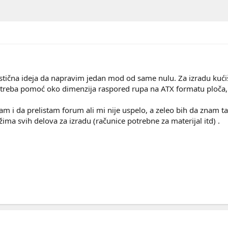
stična ideja da napravim jedan mod od same nulu. Za izradu kući
treba pomoć oko dimenzija raspored rupa na ATX formatu ploča, d
m i da prelistam forum ali mi nije uspelo, a zeleo bih da znam
ima svih delova za izradu (računice potrebne za materijal itd) .