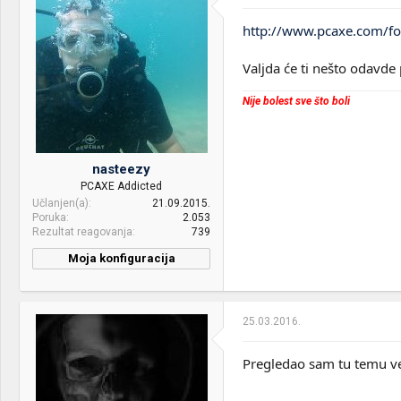
2.50GHz
http://www.pcaxe.com/f
Motherboard:
LENOVO 20278 QB0
Valjda će ti nešto odavde
VGA & cooler:
Intel HD Graphics
4600/NVIDIA GeForce GT
720M
Nije bolest sve što boli
Display:
Generic PnP Monitor
Sound:
Realtek High Definition
nasteezy
Audio
PCAXE Addicted
Učlanjen(a)
21.09.2015.
OS & Browser:
Windows 7 64-bit SP1 &
Poruka
2.053
Chrome
Rezultat reagovanja
739
Moja konfiguracija
Optical drives:
-
Mice &
HyperX Alloy FPS, A4 Tech
25.03.2016.
keyboard:
Bloody T70
Internet:
SBB EON 250/25 @ ASUS
Pregledao sam tu temu ve
RT-N12 D1