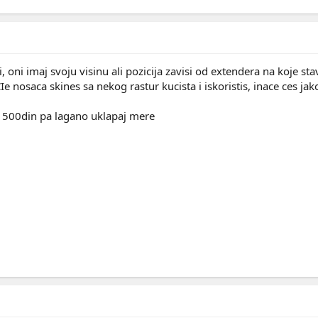
ci, oni imaj svoju visinu ali pozicija zavisi od extendera na koje st
e nosaca skines sa nekog rastur kucista i iskoristis, inace ces jak
za 500din pa lagano uklapaj mere