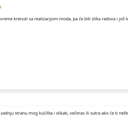
vreme krenuti sa realizacijom moda, pa će biti slika radova i još 
adnju stranu mog kućišta i slikati, večeras ili sutra ako će ti nešt