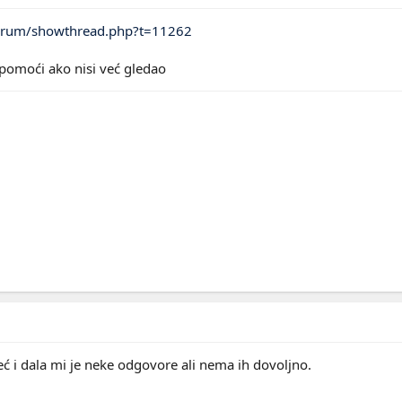
orum/showthread.php?t=11262
 pomoći ako nisi već gledao
ć i dala mi je neke odgovore ali nema ih dovoljno.