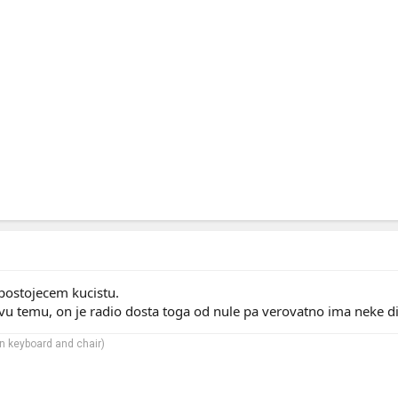
postojecem kucistu.
 ovu temu, on je radio dosta toga od nule pa verovatno ima neke 
 keyboard and chair)