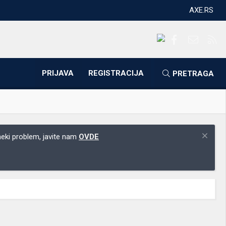
AXE.RS
Facebook
Kontakti
RS
PRIJAVA
REGISTRACIJA
PRETRAGA
 neki problem, javite nam
OVDE