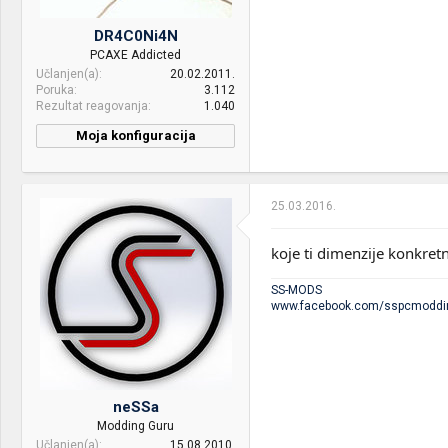
Sound:
Realtek High Definition
DR4C0Ni4N
Audio
PCAXE Addicted
Učlanjen(a)
20.02.2011.
OS & Browser:
Windows 7 64-bit SP1 &
Poruka
3.112
Chrome
Rezultat reagovanja
1.040
Moja konfiguracija
CPU & cooler:
i9-10900F | CWB-C1
Motherboard:
MSI MEG Z490 Godlike
25.03.2016.
RAM:
64GB Corsair & Patriot
koje ti dimenzije konkret
VGA & cooler:
EVGA RTX 3080 FTW3
SS-MODS
Display:
Dell U2722DE
www.facebook.com/sspcmoddi
HDD:
1TB Samsung 970 EVO Plus
Sound:
Focusrite Scarlett 2i2 |
Presonus Eris 3.5
neSSa
Case:
Antec Flux
Modding Guru
Učlanjen(a)
15.08.2010.