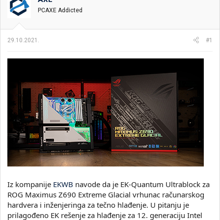
i
o
PCAXE Addicted
k
k
t
r
e
e
29.10.2021.
#1
m
t
e
a
n
j
a
Iz kompanije
EKWB
navode da je EK-Quantum Ultrablock za
ROG Maximus Z690 Extreme Glacial vrhunac računarskog
hardvera i inženjeringa za tečno hlađenje. U pitanju je
prilagođeno EK rešenje za hlađenje za 12. generaciju Intel