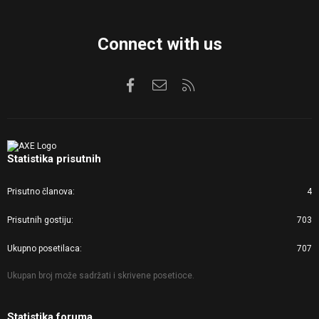
Connect with us
Facebook
Kontaktirajte nas
RSS
Statistika prisutnih
Prisutno članova
4
Prisutnih gostiju
703
Ukupno posetilaca
707
Ukupan broj može sadržati i skrivene posetioce.
Statistika foruma