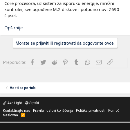
Core procesora, uz sistem za isporuku energije, mrežni
kontroler, sve ugrađene M.2 diskove i potpuno novi Z690
čipset.
Opširnije...
Morate se prijaviti ili registrovati da odgovorite ovde.
Facebook
Twitter
Reddit
Pinterest
Tumblr
WhatsApp
Imejl
Link
Preporučite:
Vesti sa portala
Axe Light
Srpski
Kontaktirajte nas
Pravila i uslovi korišćenja
Politika privatnosti
Pomoć
Naslovna
R
S
S