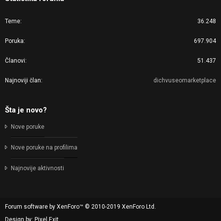
Teme
36.248
Poruka
697.904
Članovi
51.437
Najnoviji član
dichvuseomarketplace
Šta je novo?
Nove poruke
Nove poruke na profilima
Najnovije aktivnosti
Forum software by XenForo™
© 2010-2019 XenForo Ltd.
Design by:
Pixel Exit