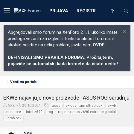
PRIJAVA
REGISTRACIJA
Apgrejdovali smo forum na XenForo 2.1.1, ukoliko imate
predloga vezanih za izgled ili funkcionalnost foruma, ili
ukoliko naletite na neki problem, javite nam
OVDE
DEFINISALI SMO PRAVILA FORUMA. Pročitajte ih,
pojaviće se automatski kada krenete da čitate nešto!
Vesti sa portala
EKWB najavljuje nove proizvode i ASUS ROG saradnju
Z
D
O
AXE
29.10.2021.
asus
ek-quantum ultrablock
ekwb
a
a
z
intel core
intel z690
rog
rog maximus z690 extreme glacial
č
t
n
ultrablock
e
u
a
t
m
k
n
p
e
AXE