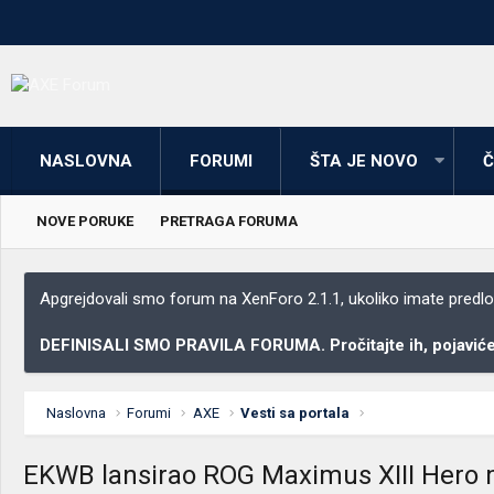
NASLOVNA
FORUMI
ŠTA JE NOVO
Č
NOVE PORUKE
PRETRAGA FORUMA
Apgrejdovali smo forum na XenForo 2.1.1, ukoliko imate predloga
DEFINISALI SMO PRAVILA FORUMA. Pročitajte ih, pojaviće 
Naslovna
Forumi
AXE
Vesti sa portala
EKWB lansirao ROG Maximus XIII Hero