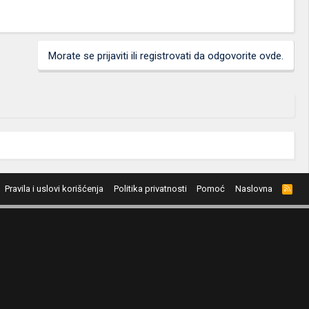
Morate se prijaviti ili registrovati da odgovorite ovde.
Pravila i uslovi korišćenja
Politika privatnosti
Pomoć
Naslovna
R
S
S