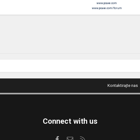
www.pcaxe.com
www.pcaxe.com/forum
Kontaktirajte nas
Connect with us
Facebook
Kontaktirajte nas
RSS