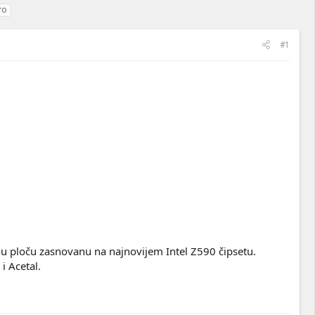
ro
#1
ploču zasnovanu na najnovijem Intel Z590 čipsetu.
 Acetal.