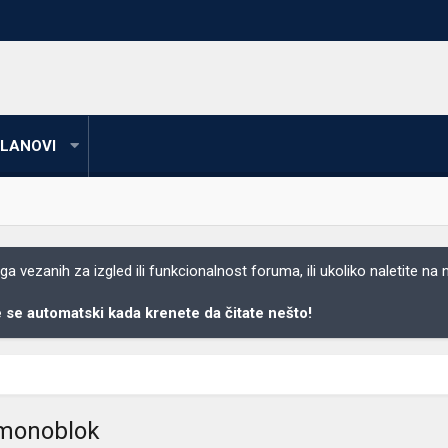
LANOVI
 vezanih za izgled ili funkcionalnost foruma, ili ukoliko naletite na
se automatski kada krenete da čitate nešto!
 monoblok