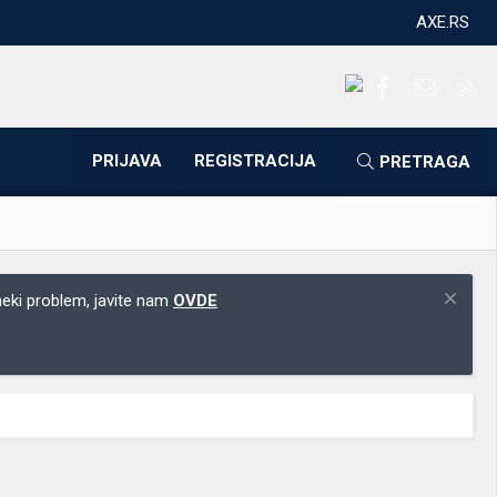
AXE.RS
Facebook
Kontakti
RS
PRIJAVA
REGISTRACIJA
PRETRAGA
 neki problem, javite nam
OVDE