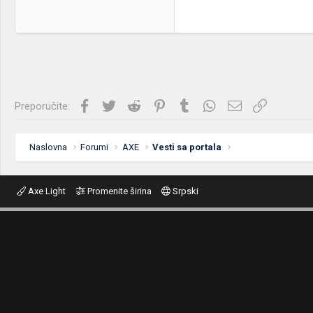
Facebook
Twitter
Reddit
Pinterest
Tumblr
WhatsApp
Imejl
Link
Preporučite:
Naslovna
Forumi
AXE
Vesti sa portala
Axe Light
Promenite širina
Srpski