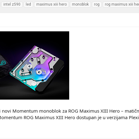
intel z590
led
maximus xiii hero
monoblok
rog
rog maximus xiii he
i novi Momentum monoblok za ROG Maximus XIII Hero – matičnu 
entum ROG Maximus XIII Hero dostupan je u verzijama Plexi i