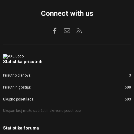
Connect with us
Facebook
Kontaktirajte nas
RSS
Statistika prisutnih
Prisutno članova
3
Prisutnih gostiju
600
Ukupno posetilaca
603
Ukupan broj može sadržati i skrivene posetioce.
Statistika foruma