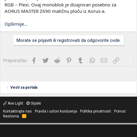
RGB – Plexi. Ovaj monoblok je dizajniran posebno za
AORUS MASTER Z690 matičnu ploču iz Aorus-a.
Opširnije...
Morate se prijaviti ili registrovati da odgovorite ovde.
Facebook
Twitter
Reddit
Pinterest
Tumblr
WhatsApp
Imejl
Link
Preporučite:
Vesti sa portala
Axe Light
Srpski
Kontaktirajte nas
Pravila i uslovi korišćenja
Politika privatnosti
Pomoć
Naslovna
R
S
S