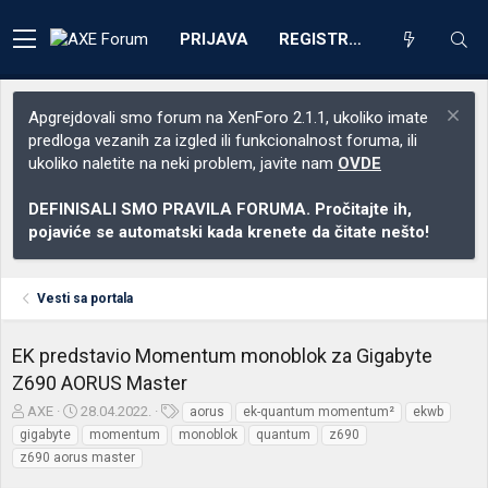
PRIJAVA
REGISTRACIJA
Apgrejdovali smo forum na XenForo 2.1.1, ukoliko imate
predloga vezanih za izgled ili funkcionalnost foruma, ili
ukoliko naletite na neki problem, javite nam
OVDE
DEFINISALI SMO PRAVILA FORUMA. Pročitajte ih,
pojaviće se automatski kada krenete da čitate nešto!
Vesti sa portala
EK predstavio Momentum monoblok za Gigabyte
Z690 AORUS Master
Z
D
O
AXE
28.04.2022.
aorus
ek-quantum momentum²
ekwb
a
a
z
gigabyte
momentum
monoblok
quantum
z690
č
t
n
z690 aorus master
e
u
a