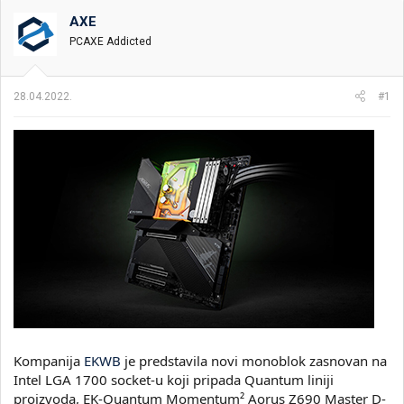
t
m
k
n
p
e
AXE
i
o
PCAXE Addicted
k
k
t
r
e
e
28.04.2022.
#1
m
t
e
a
n
j
a
Kompanija
EKWB
je predstavila novi monoblok zasnovan na
Intel LGA 1700 socket-u koji pripada Quantum liniji
proizvoda, EK-Quantum Momentum² Aorus Z690 Master D-