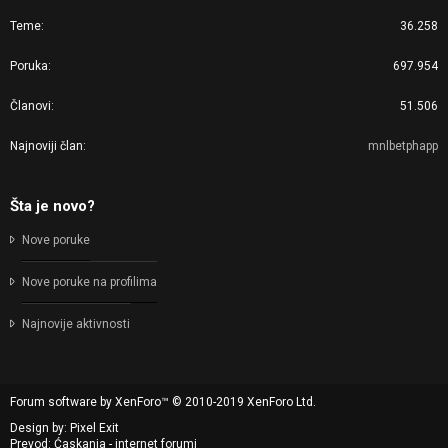
Teme
36.258
Poruka
697.954
Članovi
51.506
Najnoviji član
mnlbetphapp
Šta je novo?
Nove poruke
Nove poruke na profilima
Najnovije aktivnosti
Forum software by XenForo™
© 2010-2019 XenForo Ltd.
Design by:
Pixel Exit
Prevod: Ćaskanja - internet forumi